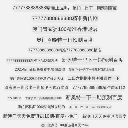
7777788888888精准正品吗
澳门一肖下一期预测百度
77777888888888精准新传剧
澳门管家婆100精准香港谜语
奥门今晚特一肖预测百度
7777888888888精准777788888888精准
新奥特一码下一期预测百度
777788888888精准正品防骗方法
2025新门正版免费资本,警惕虚假
新奥门特一肖下一期预测百度上海敏
二四六期期中预测准百度一下
澳门管家婆100精准香港谜好天天徐
管家婆三期必出一期预测今晚百度管
7777788888888精准管家112
新奥特一下一期预测百度
77778888
管家婆白小姐期期准预测100
澳门管家婆100谜语是谁发明的
澳门大三巴一肖一码一特老板是谁
新澳门天天免费谜语10期-百度小兔子
新澳门天天免费谜语百度
澳门管家婆100准谜语今天25年