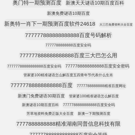
奥门特一期预测百度
新澳天天谜语10期百度百科
新澳免费谜语10期百度
新奥特一肖下一期预测百度软件24618
大三巴免费资料大全百度
777777888888888888百度号码解析
7777788888888百度安全吗
777777888888888888百度三大巴怎么用
7777788888888888百度安全密码
77777788888888888百度安全吗
管家婆100精准谜语怎么解百度五四青年节代表什么生肖
77777788888888888百度
7777788888888精准百度网址
新澳门免费谜语30期百度
管家婆100精准谜语怎么解百度
新澳谜语10期百度百科
7777788888888888百度安全吗
芳草地资料免费正版大全百度
新澳一下期预测百度
7777888888888精准湖南同普信息科技有限
777777888888888888百度安全等级