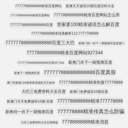
7777788888888精准百度网站
新澳天天谜语10期百度百科大全
7777888888888精准百度网站怎么用
7777888888888精准百度网站
管家婆100精准谜语怎么解百度
777777888888888888百度
7777788888精准传真解析112.7777788888
777777888888888888百度三大巴
新奥门特一肖下一期预测百度老澳门
7777888888888精准百度网站927344
新奥门肖下一期预测百度
777777888888888888百度927344
777777888888888888百度真假
新澳下一期预测百度
7777788888888精准衔接77778888
澳门管家婆100精准香港谜好天天徐州
大巴三免费资料大全百度
新澳门免费谜语10期百度
7777788888888精准777778888
新澳门天天免费谜语10期-百度
777778888精准传真怎么防骗
新奥特一肖下一期预测百度
77788888888精准消息
大巴三免费资料大全百度网盘