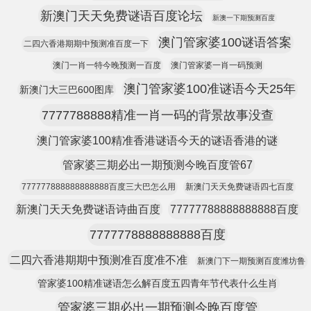
新澳门天天免费谜语百度论坛
新澳一下期预测百度
澳门管家婆100谜语答案
二四六香港期期中预测准百度一下
澳门一肖一特今晚预测一百度
澳门管家婆一肖一码预测
澳门管家婆100准谜语今天25年
新澳门大三巴600图库
7777788888精准一肖一码的背景故事没查
澳门管家婆100精准香港谜语今天的谜语香港的谜
管家婆三期必出一期预测今晚百度管67
777777888888888888百度三大巴怎么用
新澳门天天免费谜语四七百度
新澳门天天免费谜语诗曲百度
77777788888888888百度
7777778888888888百度
二四六香港期期中预测准百度准不准
新澳门下一期预测百度潍坊鲁
管家婆100精准谜语怎么解百度五四青年节代表什么生肖
管家婆三期必出一期预测今晚百度管