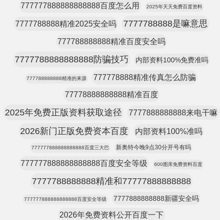
777777888888888888百度怎么用
2025年天天免费百度资料
7777788888是嘛意思
7777788888精准2025安全吗
777788888888精准百度安全吗
7777788888888888防骗技巧
内部资料100%免费准吗
777778888精准传真怎么防骗
777788888888精准的来源
77778888888888精准百度
2025年免费正版资料获取途径
7777888888888来电干嘛
2026新门正版免费资本百度
内部资料100%准吗
新奥特今晚9点30分开号有吗
777777888888888888百度三大巴
777777888888888888百度安全等级
600图库免费资料百度
7777788888888精准和77777888888888
7777888888888新疆安全吗
777777888888888888百度安全等级
2026年免费资料公开百度一下