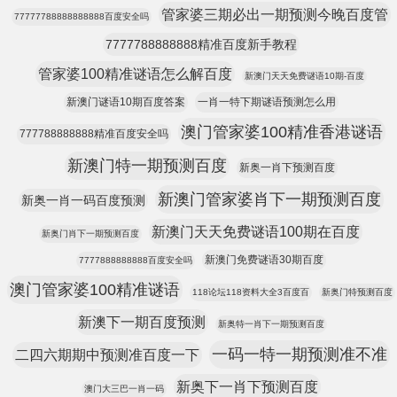
管家婆三期必出一期预测今晚百度管
77777788888888888百度安全吗
7777788888888精准百度新手教程
管家婆100精准谜语怎么解百度
新澳门天天免费谜语10期-百度
新澳门谜语10期百度答案
一肖一特下期谜语预测怎么用
澳门管家婆100精准香港谜语
777788888888精准百度安全吗
新澳门特一期预测百度
新奥一肖下预测百度
新澳门管家婆肖下一期预测百度
新奥一肖一码百度预测
新澳门天天免费谜语100期在百度
新奥门肖下一期预测百度
新澳门免费谜语30期百度
7777888888888百度安全吗
澳门管家婆100精准谜语
118论坛118资料大全3百度百
新奥门特预测百度
新澳下一期百度预测
新奥特一肖下一期预测百度
一码一特一期预测准不准
二四六期期中预测准百度一下
新奥下一肖下预测百度
澳门大三巴一肖一码