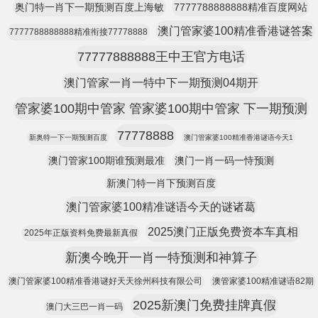
奥门特一肖下一期预测百度上海敏
7777788888888精准百度网站
澳门管家婆100精准香港谜答案
7777788888888精准衔接77778888
77777888888王中王官方电话
澳门管家一肖一特中下一期预测04期开
管家婆100期中管家 管家婆100期中管家 下一期预测
77778888
新奥特一下一期预测百度
澳门管家婆100精准香港谜语今天1
澳门管家100期谁预测最准
澳门一肖一码一恃预测
新澳门特一肖下预测百度
澳门管家婆100精准谜语今天的谜诸葛
2025澳门正版免费资本车真相
2025年正版资料免费最新真假
新澳今晚开一肖一特预测和神算子
澳门管家婆100精准香港谜好天天徐州科技有限公司
澳管家婆100精准谜语82期
2025新澳门免费挂牌真假
澳门大三巴一肖一码