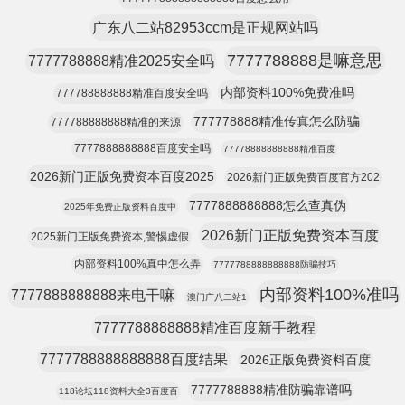
广东八二站82953ccm是正规网站吗
7777788888是嘛意思
7777788888精准2025安全吗
内部资料100%免费准吗
777788888888精准百度安全吗
777778888精准传真怎么防骗
777788888888精准的来源
7777888888888百度安全吗
77778888888888精准百度
2026新门正版免费资本百度2025
2026新门正版免费百度官方202
7777888888888怎么查真伪
2025年免费正版资料百度中
2026新门正版免费资本百度
2025新门正版免费资本,警惕虚假
内部资料100%真中怎么弄
7777788888888888防骗技巧
内部资料100%准吗
7777888888888来电干嘛
澳门广八二站1
7777788888888精准百度新手教程
7777788888888888百度结果
2026正版免费资料百度
7777788888精准防骗靠谱吗
118论坛118资料大全3百度百