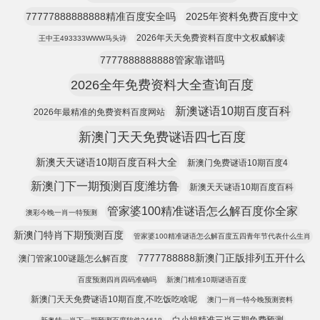
77777888888888精准百度安全吗
2025年资料免费百度中文
2026年天天免费资料百度中文权威解读
王中王493333WWW马头诗
7777888888888管家靠谱吗
2026全年免费资料大全查询百度
新澳谜语10期百度百科
2026年最精准的免费资料百度网站
新澳门天天免费谜语四七百度
新澳天天谜语10期百度百科大全
新澳门免费谜语10期百度4
新澳门下一期预测百度潍坊鲁
新澳天天谜语10期百度百科
管家婆100精准谜语怎么解百度你全家
澳彩今晚一肖一特预测
新澳门特肖下期预测百度
管家婆100精准谜语怎么解百度五四青年节代表什么生肖
7777788888新澳门正版排列五开什么
澳门管家100谜题怎么解百度
百度预测四肖四码准确吗
新澳门精准10期谜语百度
新澳门天天免费谜语10期百度,不吃饭吃啥呢
澳门一肖一特今晚预测资料