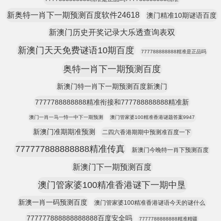
新奥特一肖下一期预测百度软件24618
澳门精准10期谜语百度
新澳门历史开奖记录大乐透查询表双
新澳门天天免费谜语10期百度
777788888888精准是正品吗
奥特一肖下一期预测百度
新澳门特一肖下一期预测百度新澳门
7777788888888精准衔接和777788888888精准新
澳门一肖一马一恃一中下一期预测
澳门管家婆100精准香港谜题答案9947
新澳门准期期准预测
二四六香港期期中预测准百度一下
777777888888888精准传真
新澳门今晚特一肖下预测百度
新澳门下一期预测百度
澳门管家婆100精准香港谜下一期中垦
新澳一肖一码预测百度
澳门管家婆100精准香港谜语今天的谜什么
777777888888888888百度安全吗
7777788888888精准精疆