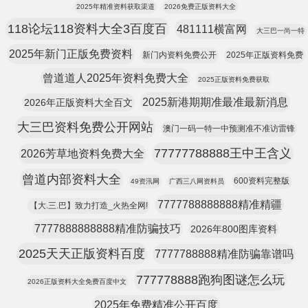
2025年精准资料获取渠道
2026免费正版资料大全
118论坛118资料大全3百度百
481111横富网
大三巴一尚一特
2025年新门正版免费资料
新门内资料免费公开
2025年正版资料免费
曾道道人2025年资料免费大全
2025正版资料免费获取
2025新港期期准最准最新消息
2026年正版资料大全百文
大三巴资料免费公开网站
澳门一码一特一中预测准不准访雷锋
77777788888王中王含义
2026芳草地资料免费大全
曾道内部资料大全
600资料完整版
49资汛网
广西三八网资料员
7777788888888精准精疆
【大.三.巴】致力打造_火热全网!
7777888888888精准防骗技巧
2026年800图库资料
2025天天正版资料百度
7777788888精准防骗靠谱吗
777778888跑狗图谜怎么玩
2026正版资料大全免费百度中文
2025年免费精准公开百度