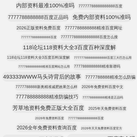
内部资料最准100%准吗
77777788888888888百度
免费内部资料100%准吗
7777788888888百度正品吗
2026正版资料免费百度
7777788888888精准百度网址
777777888888888888百度怎么搜
7777778888888888百度
118论坛118资料大全3百度百种深度解
118论坛118资料大全3百度百料深度解
777777888888888888百度三大巴怎么用
7777888888888精准靠谱吗
7777888888888精准百度网站怎么用
493333WWW马头诗背后的故事
7777788888精准怎么防骗
7777788888新奥精准减肥效果怎么样
2026年免费资料百度中文
777788888888精准防骗技巧
777788888888精准是正品吗
芳草地资料免费正版大全百度
2025年天免费资料百度
2026年免费资料百度
7777788888888888百度
2026全年免费资料查询百度
2026年天天免费资料百度官方