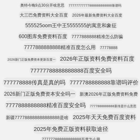
奥特今晚9点30分开啥意思
77777777777888888888888靠谱吗
大三巴免费资料大全百度
2026年最新免费资料大全百度
555525oom王中王5555555的寓意和象征
600图库免费资料百度
7777888888精准怎么防骗
7777888888888精准百度怎么用
77778888
2026年正版资料免费资料百度
2026新门正版免费资本更新百度一
77777788888888888百度安全吗
777778888传真是真的吗
7777788888888靠谱吗评价
2026新门正版免费资本安全吗一
新澳2026年正版免费资料免费
7777888888888精准百度安全吗
7777888888888新传是什么意思
2025年天天免费百度资料
新疆777788888888888888是啥
2025年免费正版资料获取途径
777777888888888888百度怎么用