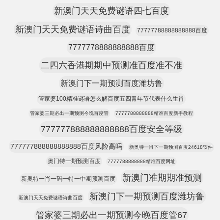
新澳门天天免费谜语四七百度
新澳门天天免费谜语诗曲百度
77777788888888888百度
7777778888888888百度
二四六香港期期中预测准百度准不准
新澳门下一期预测百度潍坊鲁
管家婆100精准谜语怎么解百度五四青年节代表什么生肖
管家婆三期必出一期预测今晚百度管
7777788888888精准百度新手教程
777777888888888888百度安全等级
777777888888888888百度风险高吗
新奥特一肖下一期预测百度24618软件
奥门特一期预测百度
7777788888888精准百度网址
新澳门准期期准预测
新奥特一肖一码一特一中期预测百度
新澳门下一期预测百度潍坊鲁
新澳门天天免费谜语诗曲百度
管家婆三期必出一期预测今晚百度管67