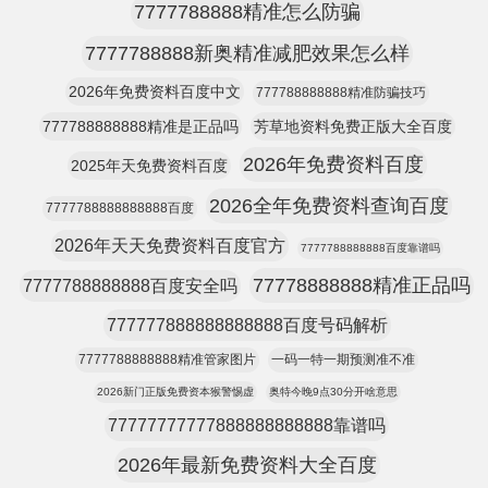
7777788888精准怎么防骗
7777788888新奥精准减肥效果怎么样
2026年免费资料百度中文
777788888888精准防骗技巧
777788888888精准是正品吗
芳草地资料免费正版大全百度
2026年免费资料百度
2025年天免费资料百度
2026全年免费资料查询百度
7777788888888888百度
2026年天天免费资料百度官方
7777788888888百度靠谱吗
77778888888精准正品吗
7777788888888百度安全吗
777777888888888888百度号码解析
7777788888888精准管家图片
一码一特一期预测准不准
2026新门正版免费资本猴警惕虚
奥特今晚9点30分开啥意思
77777777777888888888888靠谱吗
2026年最新免费资料大全百度