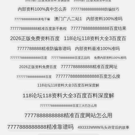
2025新门正版免费资本,警惕虚假
2026新门正版免费资本百度
内部资料100%真中怎么弄
7777788888888888防骗技巧
澳门广八二站1
内部资料100%准吗
7777888888888来电干嘛
7777788888888888百度结果
7777788888888精准百度新手教程
2026正版免费资料百度
118论坛118资料大全3百度百
7777788888精准防骗靠谱吗
内部资料最准100%准吗
77777788888888888百度
7777788888888百度正品吗
免费内部资料100%准吗
7777788888888精准百度网址
2026正版资料免费百度
777777888888888888百度怎么搜
7777778888888888百度
118论坛118资料大全3百度百种深度解
118论坛118资料大全3百度百料深度解
777777888888888888百度三大巴怎么用
7777888888888精准百度网站怎么用
7777888888888精准靠谱吗
493333WWW马头诗背后的故事