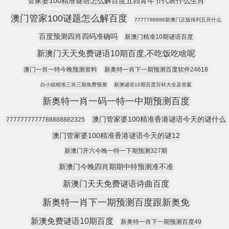
管家婆100精准谜语怎么解百度五四青年节代表什么生肖
澳门管家100谜题怎么解百度
7777788888新澳门正版排列五开什么
百度预测四肖四码准确吗
新澳门精准10期谜语百度
新澳门天天免费谜语10期百度,不吃饭吃啥呢
澳门一肖一特今晚预测资料
新奥特一肖下一期预测百度软件24618
白小姐精准三肖三期免费预测
新澳谜语10期百度百科大全及答案
新奥特一肖一码一特一中期预测百度
澳门管家婆100精准香港谜语今天的谜什么
7777777777788888882325
澳门管家婆100精准香港谜语今天的谜12
新澳门开六今晚一特一下期预测327期
新澳门今晚四肖期期中特预测准不准
新澳门天天免费谜语诗曲百度
新奥特一肖下一期预测百度跟新奥免
新澳免费谜语10期百度
新奥特一肖下一期预测百度49