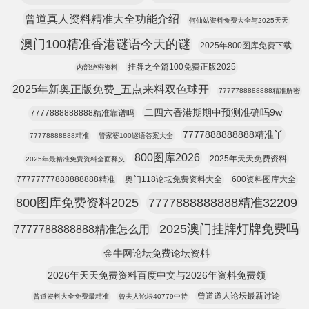
曾道真人资料精准大全功能介绍
何仙姑资料兔费大全与2025天天
澳门100精准香港谜语今天的谜
2025年800图库免费下载
挂牌之全篇100免费正版2025
内部绝密资料
2025年新奥正版免费_五点来料双色球开
7777788888888精准解密
二四六香港期期中预测准确吗9w
7777888888888精准靠谱吗
7777888888888精准丫
77778888888精准
管家婆100谜语答案大全
800图库2026
2025年天天免费资料
2025年最精准免费资料全面释义
77777777888888888精准
奥门118论坛免费资料大全
600资料图库大全
800图库免费资料2025
7777888888888精准32209
2025澳门挂牌灯牌免费吗
7777788888888精准怎么用
金牛网论坛免费论坛资料
2026年天天免费资料百度中文与2026年资料免费领
曾道道人论坛最新讨论
曾道资料大全免费最精准
曾夫人论坛40779中特