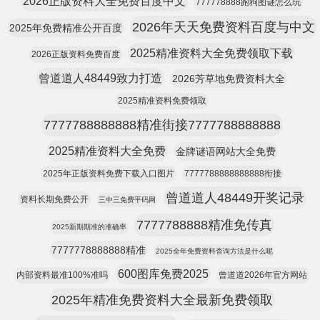
2026正版资料大全免费百度中文
777778888跑狗图谜怎么玩
2026年天天免费资料百度与中文
2025年免费精准公开百度
2025精准资料大全免费领取下载
2026正版资料免费百度
曾道道人48449致力打造
2026芳草地免费资料大全
2025精准资料免费领取
7777788888888精准街接7777788888888
2025精准资料大全免费
金牌谜语网站大全免费
2025年正版资料免费下载入口图片
7777788888888888衔接
曾道道人48449开奖记录
资料长期免费公开
三中三免费平码网
7777788888精准免传真
2025新期期准的准确率
7777778888888精准
2025全年免费资料杳询方法是什么呢
600图库兔费2025
内部资料最准100%准吗
曾道道2026年官方网站
2025年精准免费资料大全最新免费领取