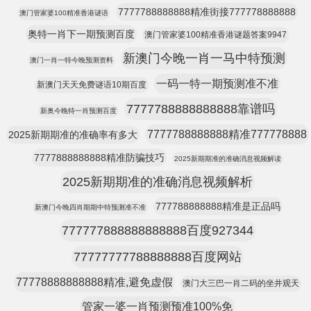
7777788888888精准街接777778888888
澳门管家婆100精准香港谜语
奥特一肖下一期预测百度
澳门管家婆100精准香港谜题答案9947
新澳门今晚一肖一马中特预测
澳门一肖一特今晚预测资料
一码一特一期预测准不准
新澳门天天免费谜语10期百度
7777788888888888靠谱吗
新奥今晚特一肖预测百度
7777788888888精准777778888
2025新期期准的准确率有多大
7777888888888精准防骗技巧
2025新期期准的准确消息视频解读
2025新期期准的准确消息视频解析
777788888888精准是正品吗
新澳门今晚四肖期期中特预测准不准
777777888888888888百度927344
77777777788888888百度网站
77778888888888精准,避免虚假
澳门大三巴一肖二码的坐井观天
管家一婆一肖预测预准100%免