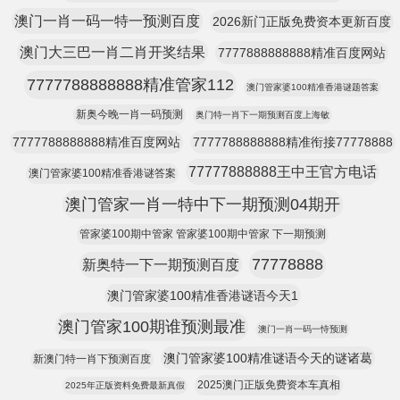
澳门一肖一码一特一预测百度
2026新门正版免费资本更新百度
澳门大三巴一肖二肖开奖结果
7777888888888精准百度网站
7777788888888精准管家112
澳门管家婆100精准香港谜题答案
新奥今晚一肖一码预测
奥门特一肖下一期预测百度上海敏
7777788888888精准百度网站
7777788888888精准衔接77778888
77777888888王中王官方电话
澳门管家婆100精准香港谜答案
澳门管家一肖一特中下一期预测04期开
管家婆100期中管家 管家婆100期中管家 下一期预测
77778888
新奥特一下一期预测百度
澳门管家婆100精准香港谜语今天1
澳门管家100期谁预测最准
澳门一肖一码一恃预测
澳门管家婆100精准谜语今天的谜诸葛
新澳门特一肖下预测百度
2025澳门正版免费资本车真相
2025年正版资料免费最新真假