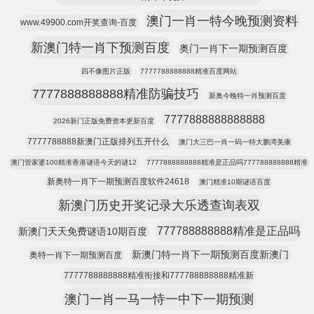
澳门一肖一特今晚预测资料
www.49900.com开奖查询-百度
新澳门特一肖下预测百度
奥门一肖下一期预测百度
四不像图片正版
7777788888888精准百度网站
7777888888888精准防骗技巧
新奥今晚特一肖预测百度
7777888888888888
2026新门正版免费资本更新百度
7777788888新澳门正版排列五开什么
澳门大三巴一肖一码一特大鹏湾美康
澳门管家婆100精准香港谜语今天的谜12
7777888888888精准是正品吗777788888888精准
新奥特一肖下一期预测百度软件24618
澳门精准10期谜语百度
新澳门历史开奖记录大乐透查询表双
777788888888精准是正品吗
新澳门天天免费谜语10期百度
新澳门特一肖下一期预测百度新澳门
奥特一肖下一期预测百度
7777788888888精准衔接和777788888888精准新
澳门一肖一马一恃一中下一期预测