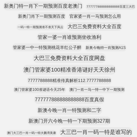
新奥门特一肖下一期预测百度老澳门
777777888888888888百度三大巴
新奥门肖下一期预测百度
官家婆一肖一马预测怎么用
大巴三免费资料大全百度
一码一特一期预测准不准天下风云
管家一婆一肖谁预测坐收渔利
管家婆一中一特预测桃花羊红公子醉
新奥今晚特一肖预测A1S
大巴三免费资料大全百度网盘
澳门管家婆100精准香港谜好天天徐州
7777788888精准传真解析112.7777788888
澳门管家婆100准谜语今天25年
澳门一肖一马一恃一中下一期预测
777777888888888888百度真假
新澳今晚一肖一特预测和二字
新澳门开六今晚一特一下期预测327期
大三巴一肖一码一特是谁写的
澳门大三巴一肖一码一特大鹏湾美康