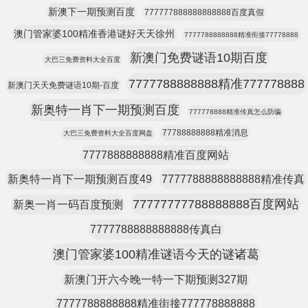
新澳下一期预测百度
777777888888888888百度真假
澳门管家婆100精准香港谜好天天徐州
7777788888888精准衔接77778888
新澳门免费谜语10期百度
大巴三免费资料大全百度
7777788888888精准777778888
新澳门天天免费谜语10期-百度
新奥特一肖下一期预测百度
777778888精准传真怎么防骗
77788888888精准消息
大巴三免费资料大全百度网盘
7777888888888精准百度网站
新奥特一肖下一期预测百度49
7777788888888888精准传真
77777777788888888百度网站
新奥一肖一码百度预测
7777788888888888传真白
澳门管家婆100精准谜语今天的谜诸葛
新澳门开六今晚一特一下期预测327期
7777788888888精准街接777778888888