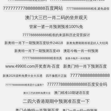
77777777788888888百度网站
77778888888888精准,避免虚假
澳门大三巴一肖二码的坐井观天
管家一婆一肖预测预准100%免
7777888888888精准的来源和历史背景探讨
新奥特一肖下一期预测百度软件24618
新奥免费期期准谁是好人大结局
新奥特一肖下一期预测百度49
澳彩今晚一肖一特预测
7777788888888888精准传真
新奥今晚开一肖特预测
www.49900.com开奖查询-百度
新奥门特一肖下预测百度
7777888888888888
新澳2026資料免费大全大乐透
四不像图片正版
777777888888888888百度安全吗
7777788888888精准是什么服务?
澳门精准10期谜语百度
澳大三巴的资料免费大全
二四六香港期期中预测准百度一下
奥门今晚特一肖预测百度
奥门一肖一码一恃预测