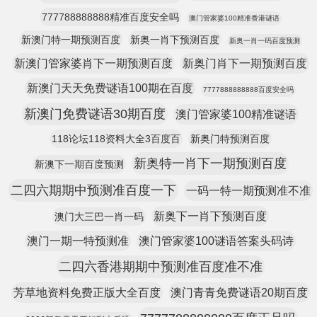
777788888888精准百度安全吗
澳门管家婆100精准香港谜语
新澳门特一期预测百度
新奥一肖下预测百度
新奥一肖一码百度预测
新澳门管家婆肖下一期预测百度
新奥门肖下一期预测百度
新澳门天天免费谜语100期在百度
7777888888888百度安全吗
新澳门免费谜语30期百度
澳门管家婆100精准谜语
118论坛118资料大全3百度百
新奥门特预测百度
新奥特一肖下一期预测百度
新澳下一期百度预测
二四六期期中预测准百度一下
一码一特一期预测准不准
新奥下一肖下预测百度
澳门大三巴一肖一码
澳门一期一特预测准
澳门管家婆100谜语答案头码诗
二四六香港期期中预测准百度准不准
芳草地资料免费正版大全百度
澳门青青免费谜语20期百度