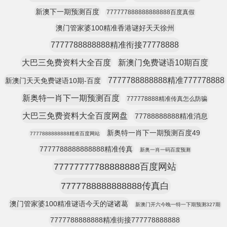
新澳下一期预测百度
777777888888888888百度真假
澳门管家婆100精准香港谜好天天徐州
7777788888888精准衔接77778888
大巴三免费资料大全百度
新澳门免费谜语10期百度
7777788888888精准777778888
新澳门天天免费谜语10期-百度
新奥特一肖下一期预测百度
777778888精准传真怎么防骗
大巴三免费资料大全百度网盘
77788888888精准消息
新奥特一肖下一期预测百度49
7777888888888精准百度网站
7777788888888888精准传真
新奥一肖一码百度预测
77777777788888888百度网站
7777788888888888传真白
澳门管家婆100精准谜语今天的谜诸葛
新澳门开六今晚一特一下期预测327期
7777788888888精准街接777778888888