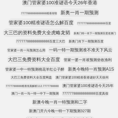
澳门管家婆100准谜语今天26年香港
新奥一肖一期预测
7777888888888888精准传情
管家婆100精准谜语怎么解百度
777777888888888888百度
大三巴的资料免费大全虎略龙韬
新奥门特一肖下一期预测百度老澳门
777777888888888888百度三大巴
新奥门肖下一期预测百度
一码一特一期预测准不准天下风云
官家婆一肖一马预测怎么用
大巴三免费资料大全百度
管家一婆一肖谁预测坐收渔利
新奥今晚特一肖预测A1S
管家婆一中一特预测桃花羊红公子醉
大巴三免费资料大全百度网盘
澳门管家婆100精准香港谜好天天徐州
澳门管家婆100准谜语今天25年
7777788888精准传真解析112.7777788888
澳门一肖一马一恃一中下一期预测
777777888888888888百度真假
新澳今晚一肖一特预测和二字
新澳门开六今晚一特一下期预测327期