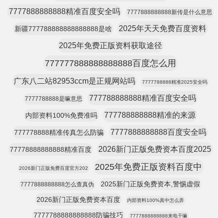
7777888888888精准百度安全吗
7777888888888新传是什么意思
2025年天天免费百度资料
新疆777788888888888888是啥
2025年免费正版资料获取途径
777777888888888888百度怎么用
广东八二站82953ccm是正规网站吗
7777788888精准2025安全吗
777788888888精准百度安全吗
7777788888是嘛意思
777788888888精准的来源
内部资料100%免费准吗
7777888888888百度安全吗
777778888精准传真怎么防骗
2026新门正版免费资本百度2025
77778888888888精准百度
2025年免费正版资料百度中
2026新门正版免费百度官方202
2025新门正版免费资本,警惕虚假
7777888888888怎么查真伪
2026新门正版免费资本百度
内部资料100%真中怎么弄
7777788888888888防骗技巧
7777888888888来电干嘛