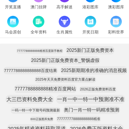
开奖直播
澳门挂牌
高手解迷
港彩图库
澳彩图库
马会原创
全年资料
生肖属性
开奖日期
彩料世界
2025新门正版免费资本
7777788888888精准百度新手教程
2025新门正版免费资本_警惕虚假
2025新期期准的准确的消息视频
7777788888888888百度结果
2025年天天免费资料百度官力重点解读
7777788888888精准百度网站
2026正版免费资料百度
大三巴资料免费大全
一肖一中一特一中预测准不准
奥门一肖一特一码精准预测
一码一特一中下期号码预测最新
777777778888888888精准
600正版图库免费
2025年精准资料获取渠道
2026免费正版资料大全