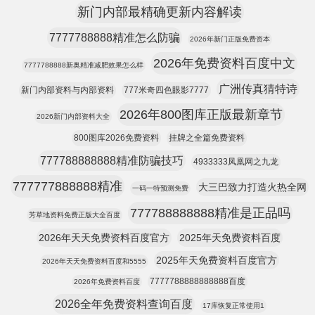
新门内部最精确更新内容解读
7777788888精准怎么防骗
2026年新门正版免费资本
2026年免费资料百度中文
7777788888新奥精准减肥效果怎么样
广洲传真猜特诗
新门内部资料与内部资料
777米奇四色眼影7777
2026年800图库正版最新章节
2026新门内部资料大全
800图库2026免费资料
挂牌之全篇免费资料
777788888888精准防骗技巧
4933333凤凰网之九龙
777777888888精准
大三巴致力打造火热全网
一码一特预测免费
777788888888精准是正品吗
芳草地资料免费正版大全百度
2026年天天免费资料百度官方
2025年天免费资料百度
2025年天免费资料百度官方
2026年天天免费资料百度和5555
7777788888888888百度
2026年免费资料百度
2026全年免费资料查询百度
17库恢复正常使用1