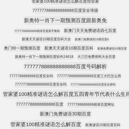
管家婆100精准谜语怎么解百度你全家
777777888888888888百度安全等级
新奥特一肖下一期预测百度跟新奥免
新澳门天天免费谜语四七百度
7777788888888精准百度新手教程
新澳天天谜语10期百度百科大全
新澳门免费谜语10期百度4
奥门特一期预测百度
新澳天天谜语10期百度百科
新澳免费谜语10期百度
新奥特一肖下一期预测百度软件24618
大三巴免费资料大全百度
777777888888888888百度号码解析
7777788888888百度安全吗
777777888888888888百度三大巴怎么用
77777788888888888百度安全吗
7777788888888888百度安全密码
管家婆100精准谜语怎么解百度五四青年节代表什么生
77777788888888888百度
7777788888888精准百度网址
新澳门免费谜语30期百度
管家婆100精准谜语怎么解百度
新澳谜语10期百度百科