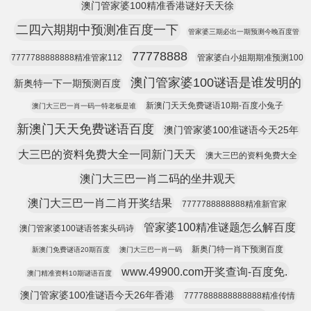
澳门管家婆100精准香港谜好天天徐
二四六期期中预测准百度一下
管家婆三期必出一期预测今晚百度管
77778888
7777788888888精准管家112
管家婆白小姐期期准预测100
澳门管家婆100谜语是谁发明的
新奥特一下一期预测百度
新澳门天天免费谜语10期-百度小兔子
澳门大三巴一肖一码一特老板是谁
新澳门天天免费谜语百度
澳门管家婆100准谜语今天25年
大三巴的资料免费大全一同新门天天
澳大三巴的资料免费大全
澳门大三巴一肖二码的坐井观天
澳门大三巴一肖二肖开奖结果
7777788888888精准新官家
管家婆100精准谜题怎么解百度
澳门管家婆100谜语答案头码诗
新奥门特一肖下预测百度
新澳门免费谜语20期百度
澳门大三巴一肖一码
www.49900.com开奖查询-百度免.
澳门精准资料10期谜语百度
澳门管家婆100准谜语今天26年香港
7777888888888888精准传情