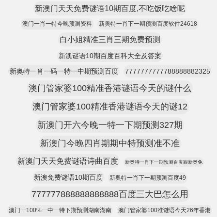
新澳门天天免费谜语10期百度,不吃饭吃啥呢
澳门一肖一特今晚预测资料
新奥特一肖下一期预测百度软件24618
白小姐精准三肖三期免费预测
新澳谜语10期百度百科大全及答案
新奥特一肖一码一特一中期预测百度
7777777777788888882325
澳门管家婆100精准香港谜语今天的谜什么
澳门管家婆100精准香港谜语今天的谜12
新澳门开六今晚一特一下期预测327期
新澳门今晚四肖期期中特预测准不准
新澳门天天免费谜语诗曲百度
新奥特一肖下一期预测百度跟新奥免
新澳免费谜语10期百度
新奥特一肖下一期预测百度49
777777888888888888百度三大巴怎么用
澳门一100%一中一特下期预测湖南湖南
澳门管家婆100准谜语今天26年香港