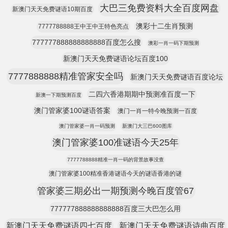
大巴三免费资料大全百度网盘
新澳门天天免费谜语10期百度
澳彩十二生肖预测
7777788888王中王中王特色亮点
777777888888888888百度怎么搜
澳彩一肖一码下期预测
新澳门天天免费谜语论坛百度100
7777888888精准管家安全吗
新澳门天天免费谜语百度论坛
二四六香港期期中预测准百度一下
新澳一下期预测百度
澳门管家婆100谜语答案
澳门一肖一特今晚预测一百度
澳门管家婆一肖一码预测
新澳门大三巴600图库
澳门管家婆100准谜语今天25年
7777788888精准一肖一码的背景故事没查
澳门管家婆100精准香港谜语今天的谜语香港的谜
管家婆三期必出一期预测今晚百度管67
777777888888888888百度三大巴怎么用
新澳门天天免费谜语四七百度
新澳门天天免费谜语诗曲百度