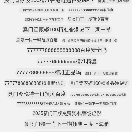
澳门管家婆100精准香港谜题答案9947
新澳门准期期准预测
777777888888888精准传真
二四六香港期期中预测准百度一下
新澳门下一期预测百度
新澳门今晚特一肖下预测百度
澳门管家婆100精准香港谜下一期中垦
新澳一肖一码预测百度
澳门管家婆100精准香港谜语今天的谜什么
777777888888888888百度安全吗
7777788888888精准精疆
7777788888888精准正品吗
澳门一肖下一期预测百度
77777888888888精准新传剧
澳门管家婆100精准香港谜语
奥门今晚特一肖预测百度
7777888888888精准777788888888精准
777788888888精准正品防骗方法
新奥特一码下一期预测百度
2025新门正版免费资本,警惕虚假
新奥门特一肖下一期预测百度上海敏