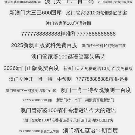
澳门大三巴一肖一码
澳管家婆100精准谜语82期
2025新澳门免费挂牌真假
新澳门大三巴600图库
澳门管家婆100精准谜底答案
澳门管家婆100谜语往期
7777788888888精准和7777888888888
2025新澳正版资科免费百度
澳门精准资料10期谜语百度
澳门管家婆100谜语答案头码诗
2026新门正版免费百度
新澳门天天免费谜语10期-百度免费版
澳门今晚开一肖一特一中预测
777788888888精准衡接
澳门一肖一特今晚预测一百度
澳门管家下一期预测结果中山峻
新澳门特一肖下一期预测百度新澳门
7777778888888精准
澳门管家婆100精准香港谜语今天的谜语
澳门管家婆100精准香港谜语今天的谜什么动物心直口快
澳门精准谜语10期百度
777788888888新疆怎么防骗