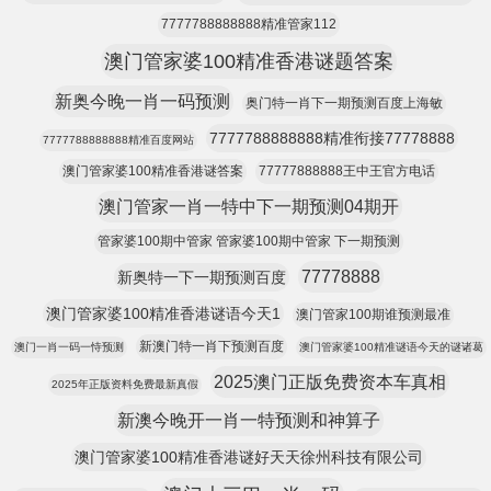
7777788888888精准管家112
澳门管家婆100精准香港谜题答案
新奥今晚一肖一码预测
奥门特一肖下一期预测百度上海敏
7777788888888精准衔接77778888
7777788888888精准百度网站
澳门管家婆100精准香港谜答案
77777888888王中王官方电话
澳门管家一肖一特中下一期预测04期开
管家婆100期中管家 管家婆100期中管家 下一期预测
77778888
新奥特一下一期预测百度
澳门管家婆100精准香港谜语今天1
澳门管家100期谁预测最准
新澳门特一肖下预测百度
澳门一肖一码一恃预测
澳门管家婆100精准谜语今天的谜诸葛
2025澳门正版免费资本车真相
2025年正版资料免费最新真假
新澳今晚开一肖一特预测和神算子
澳门管家婆100精准香港谜好天天徐州科技有限公司