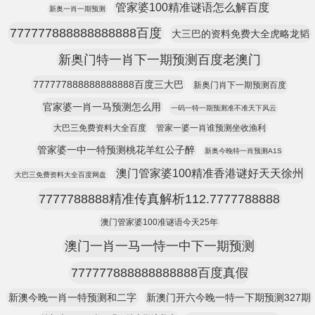
管家婆100精准谜语怎么解百度
新奥一肖一期预测
777777888888888888百度
大三巴的资料免费大全虎略龙韬
新奥门特一肖下一期预测百度老澳门
777777888888888888百度三大巴
新奥门肖下一期预测百度
官家婆一肖一马预测怎么用
一码一特一期预测准不准天下风云
大巴三免费资料大全百度
管家一婆一肖谁预测坐收渔利
管家婆一中一特预测桃花羊红公子醉
新奥今晚特一肖预测A1S
澳门管家婆100精准香港谜好天天徐州
大巴三免费资料大全百度网盘
7777788888精准传真解析112.7777788888
澳门管家婆100准谜语今天25年
澳门一肖一马一恃一中下一期预测
777777888888888888百度真假
新澳今晚一肖一特预测和二字
新澳门开六今晚一特一下期预测327期