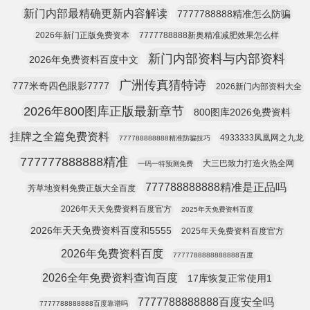
新门内部最精确更新内容解读
7777788888精准怎么防骗
2026年新门正版免费资本
7777788888新奥精准减肥效果怎么样
新门内部资料与内部资料
2026年免费资料百度中文
广洲传真猜特诗
777米奇四色眼影7777
2026新门内部资料大全
2026年800图库正版最新章节
800图库2026免费资料
挂牌之全篇免费资料
4933333凤凰网之九龙
777788888888精准防骗技巧
777777888888精准
大三巴致力打造火热全网
一码一特预测免费
777788888888精准是正品吗
芳草地资料免费正版大全百度
2026年天天免费资料百度官方
2025年天免费资料百度
2026年天天免费资料百度和5555
2025年天免费资料百度官方
2026年免费资料百度
7777788888888888百度
2026全年免费资料查询百度
17库恢复正常使用1
7777788888888百度安全吗
7777788888888百度靠谱吗