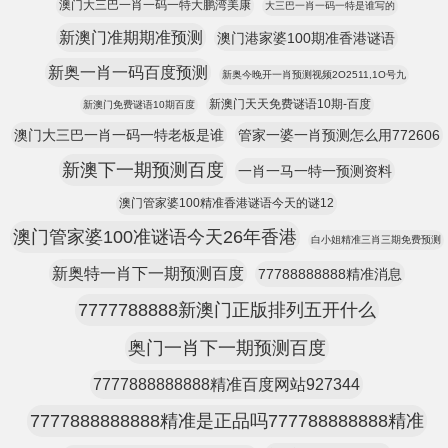
澳门大三巴一肖一码一特大鹏湾美康
大三巴一肖一码一特是谁写的
新澳门准期期准预测
澳门港家婆100期准香港谜语
新奥一肖一码百度预测
新奥今晚开一肖预测视频2O2511,1O号九
新澳门天天免费谜语10期-百度
新澳门免费谜语10期百度
澳门大三巴一肖一码一特老板是谁
管家一婆一肖预测怎么用772606
新澳下一期预测百度
一肖一马一特一预测资料
澳门管家婆100精准香港谜语今天的谜12
澳门管家婆100准谜语今天26年香港
白小姐精准三肖三期免费预测
新奥特一肖下一期预测百度
77788888888精准消息
7777788888新澳门正版排列五开什么
奥门一肖下一期预测百度
7777888888888精准百度网站927344
7777888888888精准是正品吗777788888888精准