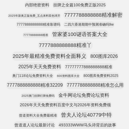
内部绝密资料
挂牌之全篇100免费正版2025
7777788888888精准解密
2025年新奥正版免费_五点来料双色球开
7777888888888精准靠谱吗
二四六香港期期中预测准确吗9w
管家婆100谜语答案大全
77778888888精准
7777888888888精准丫
2025年最精准免费资料全面释义
800图库2026
2025年天天免费资料
77777777888888888精准
奥门118论坛免费资料大全
800图库免费资料2025
600资料图库大全
7777888888888精准32209
7777788888888精准怎么用
金牛网论坛免费论坛资料
2025澳门挂牌灯牌免费吗
2026年天天免费资料百度中文与2026年资料免费领
曾夫人论坛40779中特
曾道资料大全免费最精准
曾道道人论坛最新讨论
493333WWW马头诗背后的故事