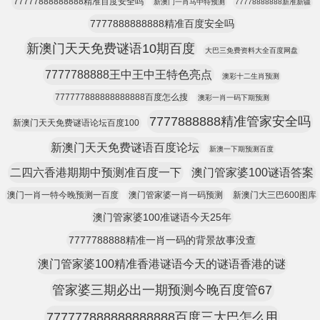
77777888888888精准百度安全吗
新澳门一肖马中特预测
77778888888新准新疆
7777888888888精准百度安全吗
新澳门天天免费谜语10期百度
大巴三免费资料大全百度网盘
7777788888王中王中王特色亮点
澳彩十二生肖预测
777777888888888888百度怎么搜
澳彩一肖一码下期预测
7777888888精准管家安全吗
新澳门天天免费谜语论坛百度100
新澳门天天免费谜语百度论坛
新澳一下期预测百度
二四六香港期期中预测准百度一下
澳门管家婆100谜语答案
澳门一肖一特今晚预测一百度
澳门管家婆一肖一码预测
新澳门大三巴600图库
澳门管家婆100准谜语今天25年
7777788888精准一肖一码的背景故事没查
澳门管家婆100精准香港谜语今天的谜语香港的谜
管家婆三期必出一期预测今晚百度管67
777777888888888888百度三大巴怎么用