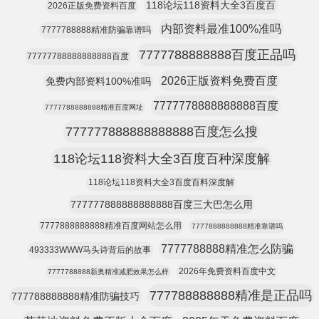
118论坛118资料大全3百度百
2026正版免费资料百度
内部资料最准100%准吗
7777788888精准防骗靠谱吗
7777788888888百度正品吗
77777788888888888百度
2026正版资料免费百度
免费内部资料100%准吗
7777778888888888百度
7777788888888精准百度网址
777777888888888888百度怎么搜
118论坛118资料大全3百度百种深度解
118论坛118资料大全3百度百料深度解
777777888888888888百度三大巴怎么用
7777888888888精准百度网站怎么用
7777888888888精准靠谱吗
7777788888精准怎么防骗
493333WWW马头诗背后的故事
2026年免费资料百度中文
7777788888新奥精准减肥效果怎么样
777788888888精准是正品吗
777788888888精准防骗技巧