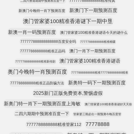
777777888888888精准传真
二四六香港期期中预测准百度一下
新澳门下一期预测百度
新澳门今晚特一肖下预测百度
澳门管家婆100精准香港谜下一期中垦
新澳一肖一码预测百度
澳门管家婆100精准香港谜语今天的谜什么
777777888888888888百度安全吗
7777788888888精准精疆
澳门一肖下一期预测百度
7777788888888精准正品吗
澳门管家婆100精准香港谜语
77777888888888精准新传剧
奥门今晚特一肖预测百度
7777888888888精准777788888888精准
新奥特一码下一期预测百度
777788888888精准正品防骗方法
2025新门正版免费资本,警惕虚假
新奥门特一肖下一期预测百度上海敏
澳门管家婆100精准香港谜好天天徐
二四六期期中预测准百度一下
管家婆三期必出一期预测今晚百度管
77778888
7777788888888精准管家112