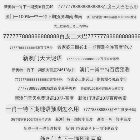
777777888888888888百度三大巴怎么用
新奥特一肖下一期预测百度49
澳门一100%一中一特下期预测湖南湖南
澳门管家婆100准谜语今天26年香港
大三巴成都三肖三码中特
777777888888888888百度三大巴7777778888888888
管家婆三期必出一期预测今晚百度管67
7777788888888精准百度网址
新澳门天天谜语
777777888888888888百度安全等级
澳门一肖中特百度预测
新奥特一肖下一期预测百度24618软件
管家婆三期必出一期预测今晚百度管
77777788888888888百度安全吗
7777788888888精准百度新手教程
管家婆100精准谜语怎么解百度
新澳门天天免费谜语10期-百度
新澳门谜语10期百度答案
一肖一特下期谜语预测怎么用
777788888888精准百度安全吗
新澳门特一期预测百度
新奥一肖下预测百度
澳门管家婆100精准香港谜语
新奥一肖一码百度预测
新澳门管家婆肖下一期预测百度
新奥门肖下一期预测百度