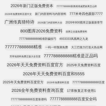
2026年新门正版免费资本
7777788888新奥精准减肥效果怎么样
777米奇四色眼影7777
新门内部资料与内部资料
2026年免费资料百度中文
广洲传真猜特诗
2026年800图库正版最新章节
2026新门内部资料大全
800图库2026免费资料
挂牌之全篇免费资料
777788888888精准防骗技巧
4933333凤凰网之九龙
777777888888精准
一码一特预测免费
大三巴致力打造火热全网
777788888888精准是正品吗
芳草地资料免费正版大全百度
2026年天天免费资料百度官方
2025年天免费资料百度
2026年天天免费资料百度和5555
2025年天免费资料百度官方
7777788888888888百度
2026年免费资料百度
2026全年免费资料查询百度
17库恢复正常使用1
7777788888888百度安全吗
7777788888888百度靠谱吗