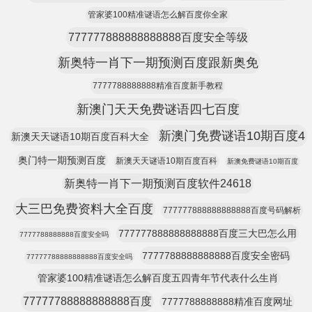
管家婆100精准谜语怎么解百度你全家
777777888888888888百度安全等级
新奥特一肖下一期预测百度跟新奥免
7777788888888精准百度新手教程
新澳门天天免费谜语四七百度
新澳门免费谜语10期百度4
新澳天天谜语10期百度百科大全
奥门特一期预测百度
新澳天天谜语10期百度百科
新澳免费谜语10期百度
新奥特一肖下一期预测百度软件24618
大三巴免费资料大全百度
777777888888888888百度号码解析
777777888888888888百度三大巴怎么用
7777788888888百度安全吗
7777788888888888百度安全密码
77777788888888888百度安全吗
管家婆100精准谜语怎么解百度五四青年节代表什么生肖
77777788888888888百度
7777788888888精准百度网址