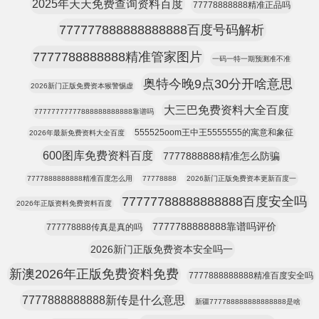
2025年天天免费查询资料百度
77778888888精准正品吗
777777888888888888百度号码解析
7777788888888精准管家图片
一码一特一期预测准不准
奥特今晚9点30分开啥意思
2026新门正版免费资本猴警惕虚
大三巴免费资料大全百度
77777777777888888888888靠谱吗
555525oom王中王5555555的寓意和象征
2026年最新免费资料大全百度
600图库免费资料百度
7777888888精准怎么防骗
7777888888888精准百度怎么用
77778888
2026新门正版免费资本更新百度一
77777788888888888百度安全吗
2026年正版资料免费资料百度
7777788888888靠谱吗评价
777778888传真是真的吗
2026新门正版免费资本安全吗一
新澳2026年正版免费资料免费
7777888888888精准百度安全吗
7777888888888新传是什么意思
新疆777788888888888888是啥