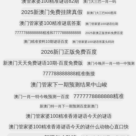
澳管家婆100精准谜语82期
澳门大三巴一肖一码
2025新澳门免费挂牌真假
新澳门大三巴600图库
澳门管家婆100精准谜底答案
澳门管家婆100谜语往期
7777788888888精准和7777888888888
2025新澳正版资科免费百度
澳门精准资料10期谜语百度
澳门管家婆100谜语答案头码诗
2026新门正版免费百度
新澳门天天免费谜语10期-百度免费版
澳门今晚开一肖一特一中预测
777788888888精准衡接
澳门管家下一期预测结果中山峻
7777778888888精准
澳门一肖一特今晚预测一百度
新澳门特一肖下一期预测百度新澳门
澳门管家婆100精准香港谜语今天的谜语
澳门管家婆100精准香港谜语今天的谜什么动物心直口快