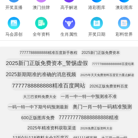
开奖直播
澳门挂牌
高手解迷
港彩图库
澳彩图库
马会原创
全年资料
生肖属性
开奖日期
彩料世界
7777788888888精准百度新手教程
2025新门正版免费资本
2025新门正版免费资本_警惕虚假
7777788888888888百度结果
2025新期期准的准确的消息视频
2025年天天免费资料百度官力重点解读
7777788888888精准百度网站
2026正版免费资料百度
一肖一中一特一中预测准不准
大三巴资料免费大全
奥门一肖一特一码精准预测
一码一特一中下期号码预测最新
777777778888888888精准
600正版图库免费
2025年精准资料获取渠道
2026免费正版资料大全
118论坛118资料大全3百度百