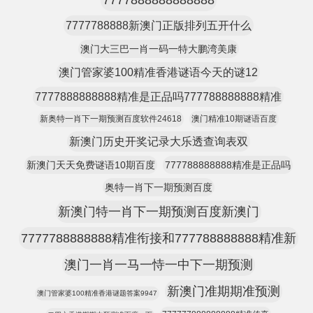
7777888888888888
7777788888新澳门正版排列五开什么
澳门大三巴一肖一码一特大鹏湾美康
澳门管家婆100精准香港谜语今天的谜12
7777888888888精准是正品吗777788888888精准
新奥特一肖下一期预测百度软件24618
澳门精准10期谜语百度
新澳门历史开奖记录大乐透查询表双
新澳门天天免费谜语10期百度
777788888888精准是正品吗
奥特一肖下一期预测百度
新澳门特一肖下一期预测百度新澳门
7777788888888精准衔接和777788888888精准新
澳门一肖一马一恃一中下一期预测
新澳门准期期准预测
澳门管家婆100精准香港谜题答案9947