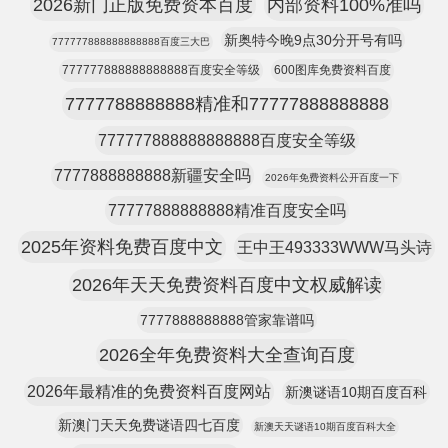
2026新门正版免费资本百度
内部资料100%准吗
新奥特今晚9点30分开号有吗
777777888888888888百度三大巴
777777888888888888百度安全等级
600图库免费资料百度
7777788888888精准和77777888888888
777777888888888888百度安全等级
7777888888888新疆安全吗
2026年免费资料公开百度一下
77777888888888精准百度安全吗
2025年资料免费百度中文
王中王493333WWW马头诗
2026年天天免费资料百度中文权威解读
7777888888888管家靠谱吗
2026全年免费资料大全查询百度
2026年最精准的免费资料百度网站
新澳谜语10期百度百科
新澳门天天免费谜语四七百度
新澳天天谜语10期百度百科大全