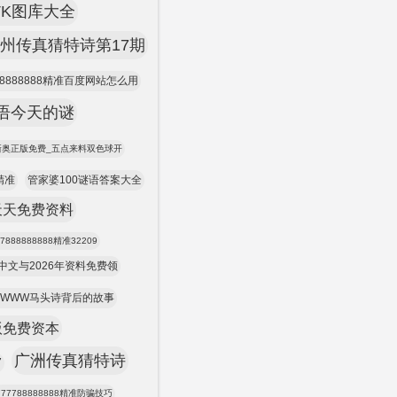
0TK图库大全
6广州传真猜特诗第17期
888888888精准百度网站怎么用
谜语今天的谜
年新奥正版免费_五点来料双色球开
8精准
管家婆100谜语答案大全
年天天免费资料
77888888888精准32209
中文与2026年资料免费领
33WWW马头诗背后的故事
版免费资本
广洲传真猜特诗
7
777788888888精准防骗技巧