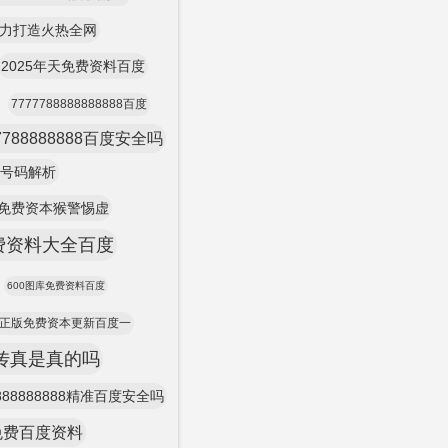
力打造火热全网
2025年天免费资料百度
7777788888888888百度
7788888888百度安全吗
百度号码解析
版免费资本猴警惕虚
费资料大全百度
600图库免费资料百度
新门正版免费资本更新百度一
88传真是真的吗
7888888888精准百度安全吗
免费百度资料