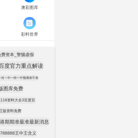
澳彩图库
彩料世界
免费资本_警惕虚假
料百度官力重点解读
一肖一中一特一中预测准不准
正版图库免费
坛118资料大全3百度百
年正版资料免费
5新港期期准最准最新消息
7788888王中王含义