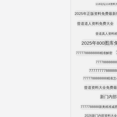
118论坛118资
2025年正版资料免费最
曾道道人资料免费大全
曾道真人资料
2025年800图
7777788888888精准解密
7777888888
777777778888
7777788888888精准
曾道资料大全免费最
新门内部
7777788888新奥精准
2026新门内部资料大全