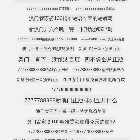
77777777788888888百度网站
7777788888888888传真白
澳门管家婆100精准谜语今天的谜诸葛
新澳门开六今晚一特一下期预测327期
7777788888888精准街接777778888888
www.49900.com开奖查询-百度
澳门一肖一特今晚预测资料
新澳门特一肖下预测百度
奥门一肖下一期预测百度
四不像图片正版
7777788888888精准百度网站
7777888888888精准防骗技巧
2026新门正版免费资本更新百度
新奥今晚特一肖预测百度
7777888888888888
7777788888新澳门正版排列五开什么
澳门大三巴一肖一码一特大鹏湾美康
澳门管家婆100精准香港谜语今天的谜12
7777888888888精准是正品吗777788888888精准