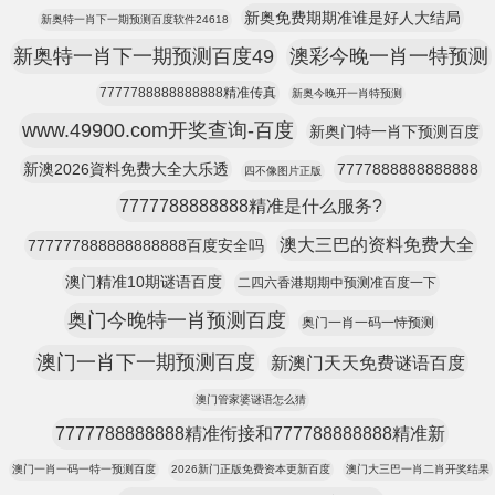
新奥免费期期准谁是好人大结局
新奥特一肖下一期预测百度软件24618
新奥特一肖下一期预测百度49
澳彩今晚一肖一特预测
7777788888888888精准传真
新奥今晚开一肖特预测
www.49900.com开奖查询-百度
新奥门特一肖下预测百度
新澳2026資料免费大全大乐透
7777888888888888
四不像图片正版
7777788888888精准是什么服务?
澳大三巴的资料免费大全
777777888888888888百度安全吗
澳门精准10期谜语百度
二四六香港期期中预测准百度一下
奥门今晚特一肖预测百度
奥门一肖一码一恃预测
澳门一肖下一期预测百度
新澳门天天免费谜语百度
澳门管家婆谜语怎么猜
7777788888888精准衔接和777788888888精准新
澳门一肖一码一特一预测百度
2026新门正版免费资本更新百度
澳门大三巴一肖二肖开奖结果