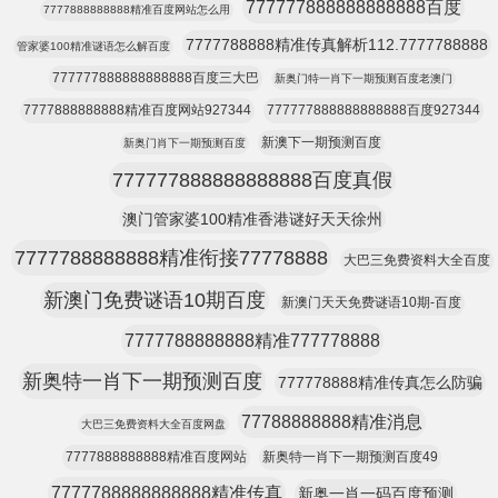
777777888888888888百度
7777888888888精准百度网站怎么用
7777788888精准传真解析112.7777788888
管家婆100精准谜语怎么解百度
777777888888888888百度三大巴
新奥门特一肖下一期预测百度老澳门
7777888888888精准百度网站927344
777777888888888888百度927344
新澳下一期预测百度
新奥门肖下一期预测百度
777777888888888888百度真假
澳门管家婆100精准香港谜好天天徐州
7777788888888精准衔接77778888
大巴三免费资料大全百度
新澳门免费谜语10期百度
新澳门天天免费谜语10期-百度
7777788888888精准777778888
新奥特一肖下一期预测百度
777778888精准传真怎么防骗
77788888888精准消息
大巴三免费资料大全百度网盘
7777888888888精准百度网站
新奥特一肖下一期预测百度49
7777788888888888精准传真
新奥一肖一码百度预测