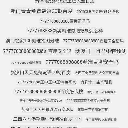
芳草地资料免费正版大全百度
澳门青青免费谜语20期百度
2026新奥天天开好彩大乐透
7777788888888百度正品吗
7777788888新奥精准减肥效果怎么样
澳门管家100期谁预测最准
7777788888888888百度安全密码
新澳门一肖马中特预测
77777888888888精准百度安全吗
7777888888888精准百度安全吗
77778888888新准新疆
新澳门天天免费谜语10期百度
大巴三免费资料大全百度网盘
7777788888王中王中王特色亮点
澳彩十二生肖预测
777777888888888888百度怎么搜
澳彩一肖一码下期预测
7777888888精准管家安全吗
新澳门天天免费谜语论坛百度100
新澳门天天免费谜语百度论坛
新澳一下期预测百度
二四六香港期期中预测准百度一下
澳门管家婆100谜语答案