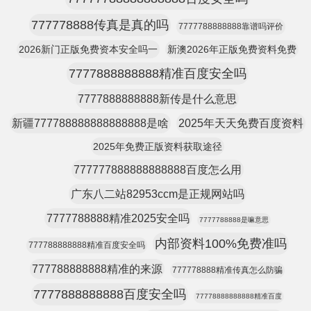
777778888传真是真的吗
7777788888888靠谱吗评价
2026新门正版免费资本安全吗一
新澳2026年正版免费资料免费
7777888888888精准百度安全吗
7777888888888新传是什么意思
新疆777788888888888888是啥
2025年天天免费百度资料
2025年免费正版资料获取途径
777777888888888888百度怎么用
广东八二站82953ccm是正规网站吗
7777788888精准2025安全吗
7777788888是嘛意思
内部资料100%免费准吗
777788888888精准百度安全吗
777788888888精准的来源
777778888精准传真怎么防骗
7777888888888百度安全吗
77778888888888精准百度