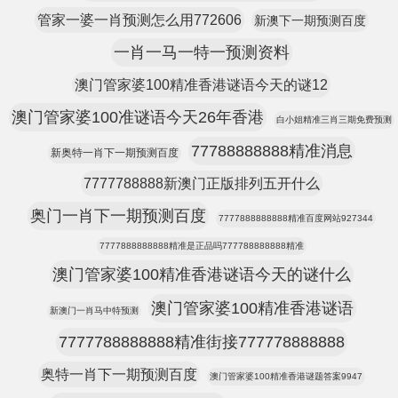
管家一婆一肖预测怎么用772606
新澳下一期预测百度
一肖一马一特一预测资料
澳门管家婆100精准香港谜语今天的谜12
澳门管家婆100准谜语今天26年香港
白小姐精准三肖三期免费预测
77788888888精准消息
新奥特一肖下一期预测百度
7777788888新澳门正版排列五开什么
奥门一肖下一期预测百度
7777888888888精准百度网站927344
7777888888888精准是正品吗777788888888精准
澳门管家婆100精准香港谜语今天的谜什么
澳门管家婆100精准香港谜语
新澳门一肖马中特预测
7777788888888精准街接777778888888
奥特一肖下一期预测百度
澳门管家婆100精准香港谜题答案9947