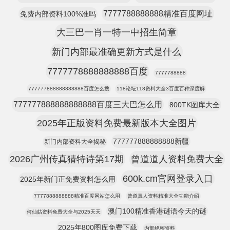
7777788888888精准百度网址
免费内部资料100%准吗
大三巴一肖一特一中招生简章
新门内部最准确更新方式是什么
7777778888888888百度
7777788888
777777888888888888百度怎么搜
118论坛118资料大全3百度百种深度解
777777888888888888百度三大巴怎么用
800TK图库大全
2025年正版资料免费最新版本大全图片
777777888888888新疆
新门内部资料大全揭秘
2026广州传真猜特诗第17期
曾道道人资料免费大全
600k.cm官网登录入口
2025年新门正免费资料怎么用
7777888888888精准百度网站怎么用
曾道真人资料精准大全功能介绍
澳门100精准香港谜语今天的谜
何仙姑资料兔费大全与2025天天
2025年800图库免费下载
内部绝密资料