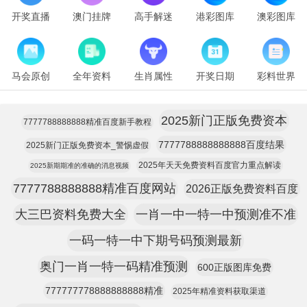
开奖直播
澳门挂牌
高手解迷
港彩图库
澳彩图库
马会原创
全年资料
生肖属性
开奖日期
彩料世界
2025新门正版免费资本
7777788888888精准百度新手教程
7777788888888888百度结果
2025新门正版免费资本_警惕虚假
2025年天天免费资料百度官力重点解读
2025新期期准的准确的消息视频
7777788888888精准百度网站
2026正版免费资料百度
大三巴资料免费大全
一肖一中一特一中预测准不准
一码一特一中下期号码预测最新
奥门一肖一特一码精准预测
600正版图库免费
777777778888888888精准
2025年精准资料获取渠道