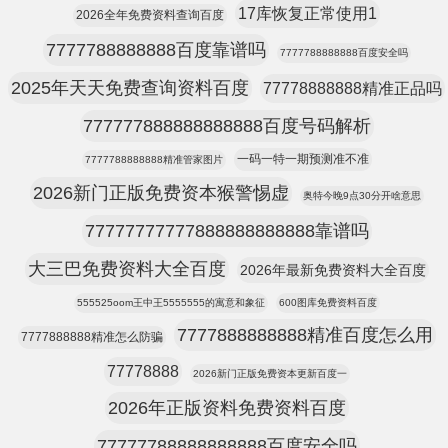
17库恢复正常使用1
2026全年免费资料查询百度
7777788888888百度靠谱吗
7777788888888百度安全吗
2025年天天免费查询资料百度
77778888888精准正品吗
777777888888888888百度号码解析
一码一特一期预测准不准
7777788888888精准管家图片
2026新门正版免费资本猴警惕虚
奥特今晚9点30分开啥意思
77777777777888888888888靠谱吗
大三巴免费资料大全百度
2026年最新免费资料大全百度
555525oom王中王5555555的寓意和象征
600图库免费资料百度
7777888888888精准百度怎么用
7777888888精准怎么防骗
77778888
2026新门正版免费资本更新百度一
2026年正版资料免费资料百度
77777788888888888百度安全吗