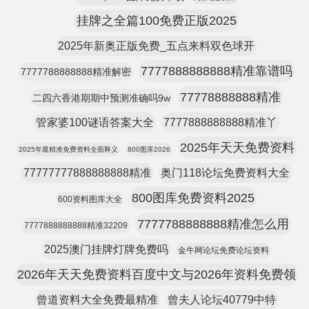
挂牌之全篇100免费正版2025
2025年新奥正版免费_五点来料双色球开
7777888888888精准靠谱吗
7777788888888精准解密
77778888888精准
二四六香港期期中预测准确吗9w
管家婆100谜语答案大全
7777888888888精准丫
2025年天天免费资料
2025年最精准免费资料全面释义
800图库2026
77777777888888888精准
奥门118论坛免费资料大全
800图库免费资料2025
600资料图库大全
7777788888888精准怎么用
7777888888888精准32209
2025澳门挂牌灯牌免费吗
金牛网论坛免费论坛资料
2026年天天免费资料百度中文与2026年资料免费领
曾道资料大全免费最精准
曾夫人论坛40779中特