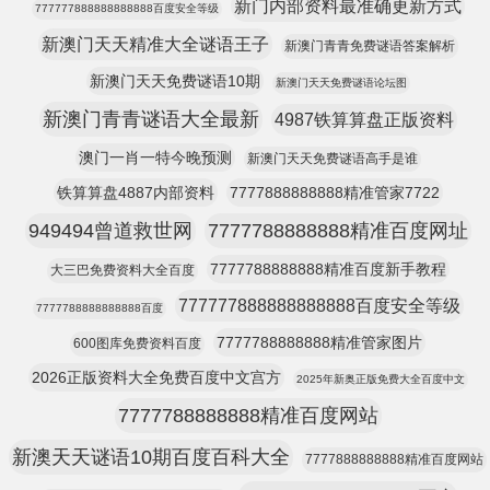
新门内部资料最准确更新方式
777777888888888888百度安全等级
新澳门天天精准大全谜语王子
新澳门青青免费谜语答案解析
新澳门天天免费谜语10期
新澳门天天免费谜语论坛图
新澳门青青谜语大全最新
4987铁算算盘正版资料
澳门一肖一特今晚预测
新澳门天天免费谜语高手是谁
铁算算盘4887内部资料
7777888888888精准管家7722
949494曾道救世网
7777788888888精准百度网址
7777788888888精准百度新手教程
大三巴免费资料大全百度
777777888888888888百度安全等级
7777788888888888百度
7777788888888精准管家图片
600图库免费资料百度
2026正版资料大全免费百度中文宫方
2025年新奥正版免费大全百度中文
7777788888888精准百度网站
新澳天天谜语10期百度百科大全
7777888888888精准百度网站