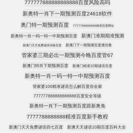
777777888888888888百度风险高吗
新奥特一肖下一期预测百度24618软件
奥门特一期预测百度
7777788888888精准百度网址
新澳门准期期准预测
新奥特一肖一码一特一中期预测百度
新澳门下一期预测百度潍坊鲁
新澳门天天免费谜语诗曲百度
管家婆三期必出一期预测今晚百度管67
新澳门特肖下期预测百度
新澳门精准10期谜语百度
新奥特一肖一码一特一中期预测百度
管家婆100精准谜语怎么解百度你全家
777777888888888888百度安全等级
新奥特一肖下一期预测百度跟新奥免
7777788888888精准百度新手教程
新澳门天天免费谜语四七百度
新澳天天谜语10期百度百科大全