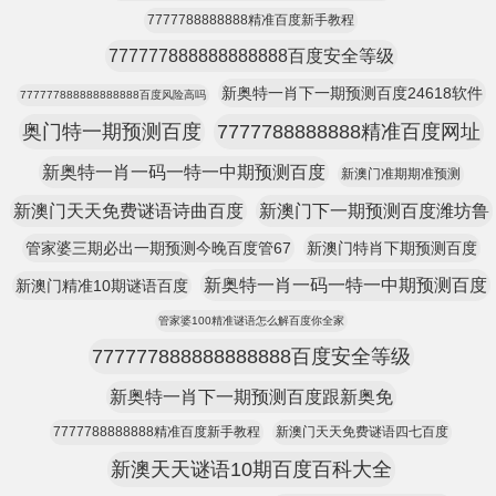
7777788888888精准百度新手教程
777777888888888888百度安全等级
新奥特一肖下一期预测百度24618软件
777777888888888888百度风险高吗
奥门特一期预测百度
7777788888888精准百度网址
新奥特一肖一码一特一中期预测百度
新澳门准期期准预测
新澳门天天免费谜语诗曲百度
新澳门下一期预测百度潍坊鲁
管家婆三期必出一期预测今晚百度管67
新澳门特肖下期预测百度
新奥特一肖一码一特一中期预测百度
新澳门精准10期谜语百度
管家婆100精准谜语怎么解百度你全家
777777888888888888百度安全等级
新奥特一肖下一期预测百度跟新奥免
7777788888888精准百度新手教程
新澳门天天免费谜语四七百度
新澳天天谜语10期百度百科大全