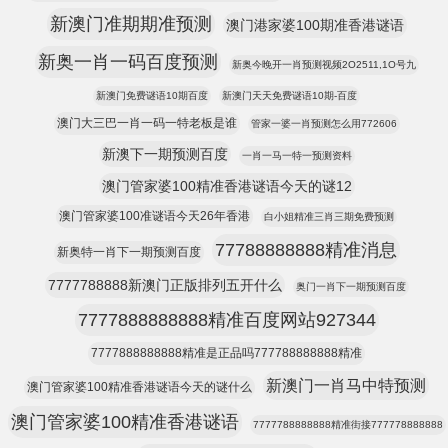
新澳门准期期准预测
澳门港家婆100期准香港谜语
新奥一肖一码百度预测
新奥今晚开一肖预测视频2O2511,1O号九
新澳门免费谜语10期百度
新澳门天天免费谜语10期-百度
澳门大三巴一肖一码一特老板是谁
管家一婆一肖预测怎么用772606
新澳下一期预测百度
一肖一马一特一预测资料
澳门管家婆100精准香港谜语今天的谜12
澳门管家婆100准谜语今天26年香港
白小姐精准三肖三期免费预测
77788888888精准消息
新奥特一肖下一期预测百度
7777788888新澳门正版排列五开什么
奥门一肖下一期预测百度
7777888888888精准百度网站927344
7777888888888精准是正品吗777788888888精准
新澳门一肖马中特预测
澳门管家婆100精准香港谜语今天的谜什么
澳门管家婆100精准香港谜语
7777788888888精准街接777778888888