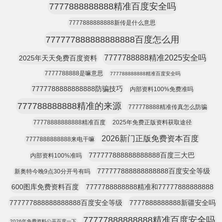
7777888888888精准百度安全吗
7777888888888新传是什么意思
777777888888888888百度怎么用
7777788888精准2025安全吗
2025年天天免费百度资料
7777788888是嘛意思
777788888888精准百度安全吗
7777788888888888防骗技巧
内部资料100%免费准吗
777788888888精准的来源
777778888精准传真怎么防骗
77778888888888精准百度
2025年免费正版资料获取途径
2026新门正版免费资本百度
7777888888888来电干嘛
777777888888888888百度三大巴
内部资料100%准吗
777777888888888888百度安全等级
新奥特今晚9点30分开号有吗
600图库免费资料百度
7777788888888精准和77777888888888
777777888888888888百度安全等级
7777888888888新疆安全吗
77777888888888精准百度安全吗
2026年免费资料公开百度一下