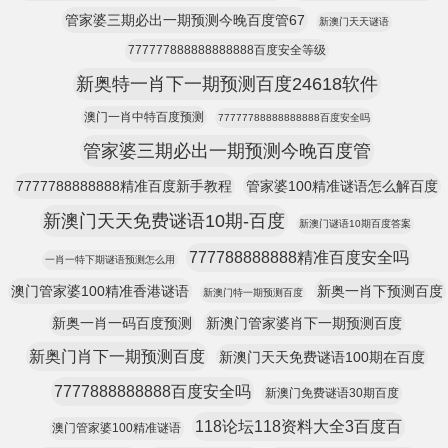
管家婆三期必出一期预测今晚百度管67
新澳门天天谜语
777777888888888888百度安全等级
新奥特一肖下一期预测百度24618软件
澳门一肖中特百度预测
77777788888888888百度安全吗
管家婆三期必出一期预测今晚百度管
7777788888888精准百度新手教程
管家婆100精准谜语怎么解百度
新澳门天天免费谜语10期-百度
新澳门谜语10期百度答案
777788888888精准百度安全吗
一肖一特下期谜语预测怎么用
澳门管家婆100精准香港谜语
新奥一肖下预测百度
新澳门特一期预测百度
新奥一肖一码百度预测
新澳门管家婆肖下一期预测百度
新奥门肖下一期预测百度
新澳门天天免费谜语100期在百度
7777888888888百度安全吗
新澳门免费谜语30期百度
118论坛118资料大全3百度百
澳门管家婆100精准谜语