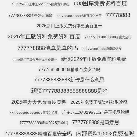
600图库免费资料百度
555525oom王中王5555555的寓意和象征
77778888
7777888888精准怎么防骗
7777888888888精准百度怎么用
2026新门正版免费资本更新百度一
2026年正版资料免费资料百度
77777788888888888百度安全吗
777778888传真是真的吗
7777788888888靠谱吗评价
新澳2026年正版免费资料免费
2026新门正版免费资本安全吗一
7777888888888精准百度安全吗
7777888888888新传是什么意思
新疆777788888888888888是啥
2025年天天免费百度资料
2025年免费正版资料获取途径
广东八二站82953ccm是正规网站吗
777777888888888888百度怎么用
7777788888是嘛意思
7777788888精准2025安全吗
内部资料100%免费准吗
777788888888精准百度安全吗