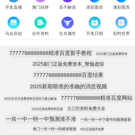
开奖直播
澳门挂牌
高手解迷
港彩图库
澳彩图库
马会原创
全年资料
生肖属性
开奖日期
彩料世界
7777788888888精准百度新手教程
2025新门正版免费资本
2025新门正版免费资本_警惕虚假
7777788888888888百度结果
2025新期期准的准确的消息视频
7777788888888精准百度网站
2025年天天免费资料百度官力重点解读
大三巴资料免费大全
2026正版免费资料百度
一肖一中一特一中预测准不准
一码一特一中下期号码预测最新
奥门一肖一特一码精准预测
600正版图库免费