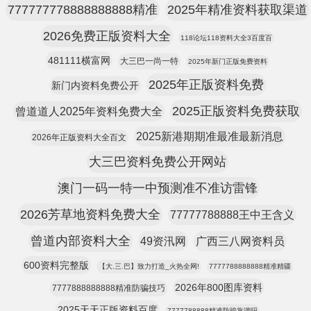
777777778888888888精准
2025年精准资料获取渠道
2026免费正版资料大全
118论坛118资料大全3百度百
481111横富网
大三巴一尚一特
2025年新门正版免费资料
2025年正版资料免费
新门内资料免费公开
2025正版资料免费获取
曾道道人2025年资料免费大全
2025新港期期准最准最新消息
2026年正版资料大全百文
大三巴资料免费公开网站
澳门一码一特一中预测准不准访雷锋
2026芳草地资料免费大全
77777788888王中王含义
曾道内部资料大全
49资汛网
广西三八网资料员
600资料完整版
【大.三.巴】致力打造_火热全网!
7777788888888精准精疆
2026年800图库资料
7777888888888精准防骗技巧
2025天天正版资料百度
7777788888精准防骗靠谱吗