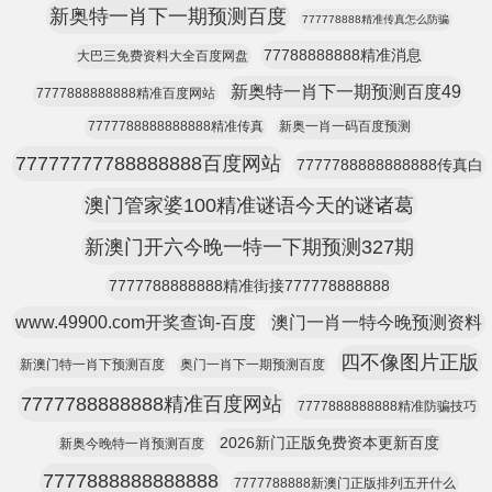
新奥特一肖下一期预测百度
777778888精准传真怎么防骗
77788888888精准消息
大巴三免费资料大全百度网盘
新奥特一肖下一期预测百度49
7777888888888精准百度网站
7777788888888888精准传真
新奥一肖一码百度预测
77777777788888888百度网站
7777788888888888传真白
澳门管家婆100精准谜语今天的谜诸葛
新澳门开六今晚一特一下期预测327期
7777788888888精准街接777778888888
www.49900.com开奖查询-百度
澳门一肖一特今晚预测资料
四不像图片正版
新澳门特一肖下预测百度
奥门一肖下一期预测百度
7777788888888精准百度网站
7777888888888精准防骗技巧
2026新门正版免费资本更新百度
新奥今晚特一肖预测百度
7777888888888888
7777788888新澳门正版排列五开什么