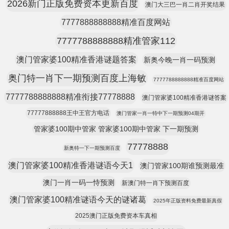
2026新门正版免费资本更新百度
澳门大三巴一肖二肖开奖结果
7777888888888精准百度网站
7777788888888精准管家112
澳门管家婆100精准香港谜题答案
新奥今晚一肖一码预测
奥门特一肖下一期预测百度上海敏
7777788888888精准百度网站
7777788888888精准衔接77778888
澳门管家婆100精准香港谜答案
77777888888王中王官方电话
澳门管家一肖一特中下一期预测04期开
管家婆100期中管家 管家婆100期中管家 下一期预测
77778888
新奥特一下一期预测百度
澳门管家婆100精准香港谜语今天1
澳门管家100期谁预测最准
澳门一肖一码一恃预测
新澳门特一肖下预测百度
澳门管家婆100精准谜语今天的谜诸葛
2025年正版资料免费最新真假
2025澳门正版免费资本车真相