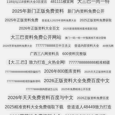
大三巴一尚一特
481111横富网
118论坛118资料大全3百度百
2025年新门正版免费资料
新门内资料免费公开
2025年正版资料免费
2025正版资料免费获取
曾道道人2025年资料免费大全
2026年正版资料大全百文
2025新港期期准最准最新消息
大三巴资料免费公开网站
澳门一码一特一中预测准不准访雷锋
77777788888王中王含义
曾道内部资料大全
2026芳草地资料免费大全
49资汛网
广西三八网资料员
600资料完整版
【大.三.巴】致力打造_火热全网!
7777788888888精准精疆
2026年800图库资料
7777888888888精准防骗技巧
2025天天正版资料百度
2026正版资料大全免费百度中文
7777788888精准防骗靠谱吗
777778888跑狗图谜怎么玩
2025年免费精准公开百度
2026年天天免费资料百度与中文
2026正版资料免费百度
2025精准资料大全免费领取下载
曾道道人48449致力打造