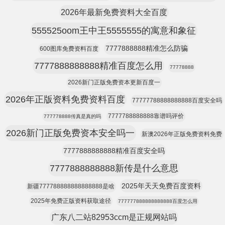
2026年最新免费资料大全百度
555525oom王中王5555555的寓意和象征
7777888888精准怎么防骗
600图库免费资料百度
7777888888888精准百度怎么用
77778888
2026新门正版免费资本更新百度一
2026年正版资料免费资料百度
77777788888888888百度安全吗
7777788888888靠谱吗评价
777778888传真是真的吗
2026新门正版免费资本安全吗一
新澳2026年正版免费资料免费
7777888888888精准百度安全吗
7777888888888新传是什么意思
2025年天天免费百度资料
新疆777788888888888888是啥
2025年免费正版资料获取途径
777777888888888888百度怎么用
广东八二站82953ccm是正规网站吗