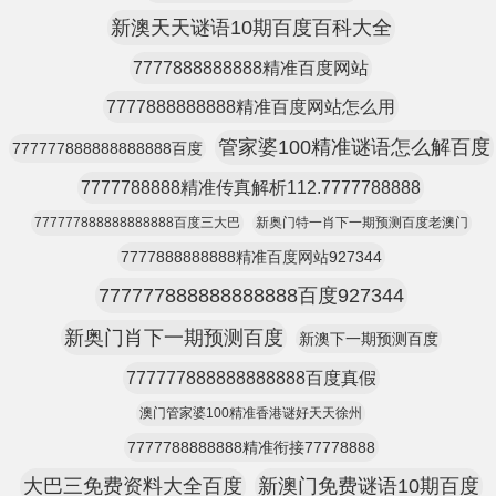
新澳天天谜语10期百度百科大全
7777888888888精准百度网站
7777888888888精准百度网站怎么用
管家婆100精准谜语怎么解百度
777777888888888888百度
7777788888精准传真解析112.7777788888
777777888888888888百度三大巴
新奥门特一肖下一期预测百度老澳门
7777888888888精准百度网站927344
777777888888888888百度927344
新奥门肖下一期预测百度
新澳下一期预测百度
777777888888888888百度真假
澳门管家婆100精准香港谜好天天徐州
7777788888888精准衔接77778888
大巴三免费资料大全百度
新澳门免费谜语10期百度