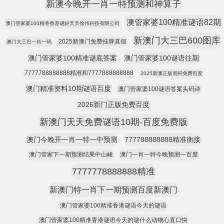
新澳今晚开一肖一特预测和神算子
澳管家婆100精准谜语82期
澳门管家婆100精准香港谜好天天徐州科技有限公司
新澳门大三巴600图库
2025新澳门免费挂牌真假
澳门大三巴一肖一码
澳门管家婆100精准谜底答案
澳门管家婆100谜语往期
7777788888888精准和7777888888888
2025新澳正版资科免费百度
澳门精准资料10期谜语百度
澳门管家婆100谜语答案头码诗
2026新门正版免费百度
新澳门天天免费谜语10期-百度免费版
澳门今晚开一肖一特一中预测
777788888888精准衡接
澳门管家下一期预测结果中山峻
澳门一肖一特今晚预测一百度
7777778888888精准
新澳门特一肖下一期预测百度新澳门
澳门管家婆100精准香港谜语今天的谜语
澳门管家婆100精准香港谜语今天的谜什么动物心直口快