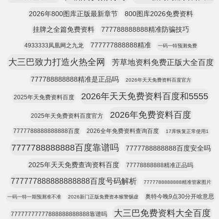
2026年800图库正版最新章节
800图库2026免费资料
挂牌之全篇免费资料
777788888888精准防骗技巧
777777888888精准
4933333凤凰网之九龙
一码一特预测免费
大三巴致力打造火热全网
芳草地资料免费正版大全百度
777788888888精准是正品吗
2026年天天免费资料百度官方
2026年天天免费资料百度和5555
2025年天免费资料百度
2026年免费资料百度
2025年天免费资料百度官方
7777788888888888百度
2026全年免费资料查询百度
17库恢复正常使用1
7777788888888百度靠谱吗
7777788888888百度安全吗
2025年天天免费查询资料百度
77778888888精准正品吗
777777888888888888百度号码解析
7777788888888精准管家图片
奥特今晚9点30分开啥意思
一码一特一期预测准不准
2026新门正版免费资本猴警惕虚
大三巴免费资料大全百度
77777777777888888888888靠谱吗