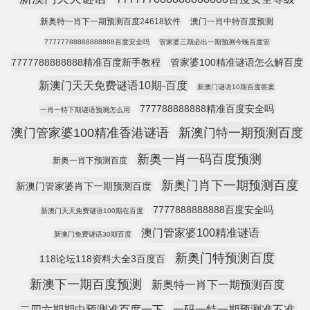
新奥特一肖下一期预测百度24618软件
澳门一肖中特百度预测
77777788888888888百度安全吗
管家婆三期必出一期预测今晚百度管
7777788888888精准百度新手教程
管家婆100精准谜语怎么解百度
新澳门天天免费谜语10期-百度
新澳门谜语10期百度答案
777788888888精准百度安全吗
一肖一特下期谜语预测怎么用
澳门管家婆100精准香港谜语
新澳门特一期预测百度
新奥一肖一码百度预测
新奥一肖下预测百度
新奥门肖下一期预测百度
新澳门管家婆肖下一期预测百度
7777888888888百度安全吗
新澳门天天免费谜语100期在百度
澳门管家婆100精准谜语
新澳门免费谜语30期百度
新奥门特预测百度
118论坛118资料大全3百度百
新澳下一期百度预测
新奥特一肖下一期预测百度
二四六期期中预测准百度一下
一码一特一期预测准不准