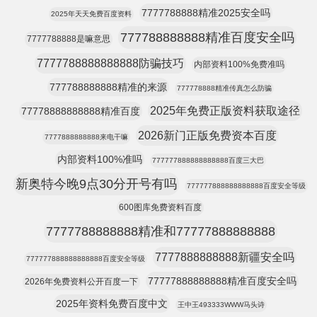
7777788888精准2025安全吗
2025年天天免费百度资料
777788888888精准百度安全吗
7777788888是嘛意思
7777788888888888防骗技巧
内部资料100%免费准吗
777788888888精准的来源
777778888精准传真怎么防骗
2025年免费正版资料获取途径
77778888888888精准百度
2026新门正版免费资本百度
7777888888888来电干嘛
内部资料100%准吗
777777888888888888百度三大巴
新奥特今晚9点30分开号有吗
777777888888888888百度安全等级
600图库免费资料百度
7777788888888精准和77777888888888
7777888888888新疆安全吗
777777888888888888百度安全等级
77777888888888精准百度安全吗
2026年免费资料公开百度一下
2025年资料免费百度中文
王中王493333WWW马头诗