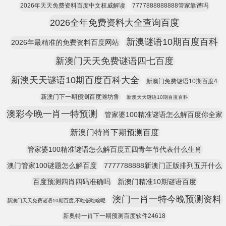
2026年天天免费资料百度中文权威解读
7777888888888管家靠谱吗
2026全年免费资料大全查询百度
新澳谜语10期百度百科
2026年最精准的免费资料百度网站
新澳门天天免费谜语四七百度
新澳天天谜语10期百度百科大全
新澳门免费谜语10期百度4
新澳门下一期预测百度潍坊鲁
新澳天天谜语10期百度百科
澳彩今晚一肖一特预测
管家婆100精准谜语怎么解百度你全家
新澳门特肖下期预测百度
管家婆100精准谜语怎么解百度五四青年节代表什么生肖
澳门管家100谜题怎么解百度
7777788888新澳门正版排列五开什么
百度预测四肖四码准确吗
新澳门精准10期谜语百度
澳门一肖一特今晚预测资料
新澳门天天免费谜语10期百度,不吃饭吃啥呢
新奥特一肖下一期预测百度软件24618