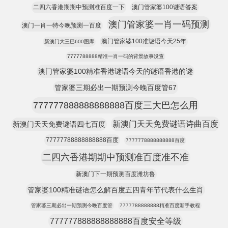
二四六香港期期中预测准百度一下
澳门管家婆100谜语答案
澳门管家婆一肖一码预测
澳门一肖一特今晚预测一百度
澳门管家婆100准谜语今天25年
新澳门大三巴600图库
7777788888精准一肖一码的背景故事没查
澳门管家婆100精准香港谜语今天的谜语香港的谜
管家婆三期必出一期预测今晚百度管67
777777888888888888百度三大巴怎么用
新澳门天天免费谜语诗曲百度
新澳门天天免费谜语四七百度
77777788888888888百度
7777778888888888百度
二四六香港期期中预测准百度准不准
新澳门下一期预测百度潍坊鲁
管家婆100精准谜语怎么解百度五四青年节代表什么生肖
管家婆三期必出一期预测今晚百度管
7777788888888精准百度新手教程
777777888888888888百度安全等级