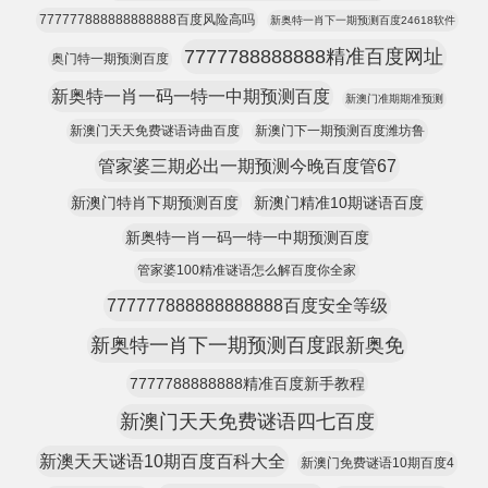
777777888888888888百度风险高吗
新奥特一肖下一期预测百度24618软件
7777788888888精准百度网址
奥门特一期预测百度
新奥特一肖一码一特一中期预测百度
新澳门准期期准预测
新澳门天天免费谜语诗曲百度
新澳门下一期预测百度潍坊鲁
管家婆三期必出一期预测今晚百度管67
新澳门特肖下期预测百度
新澳门精准10期谜语百度
新奥特一肖一码一特一中期预测百度
管家婆100精准谜语怎么解百度你全家
777777888888888888百度安全等级
新奥特一肖下一期预测百度跟新奥免
7777788888888精准百度新手教程
新澳门天天免费谜语四七百度
新澳天天谜语10期百度百科大全
新澳门免费谜语10期百度4