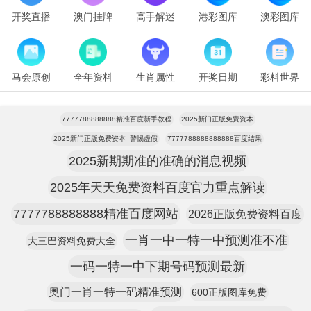
开奖直播
澳门挂牌
高手解迷
港彩图库
澳彩图库
马会原创
全年资料
生肖属性
开奖日期
彩料世界
7777788888888精准百度新手教程
2025新门正版免费资本
2025新门正版免费资本_警惕虚假
7777788888888888百度结果
2025新期期准的准确的消息视频
2025年天天免费资料百度官力重点解读
7777788888888精准百度网站
2026正版免费资料百度
一肖一中一特一中预测准不准
大三巴资料免费大全
一码一特一中下期号码预测最新
奥门一肖一特一码精准预测
600正版图库免费