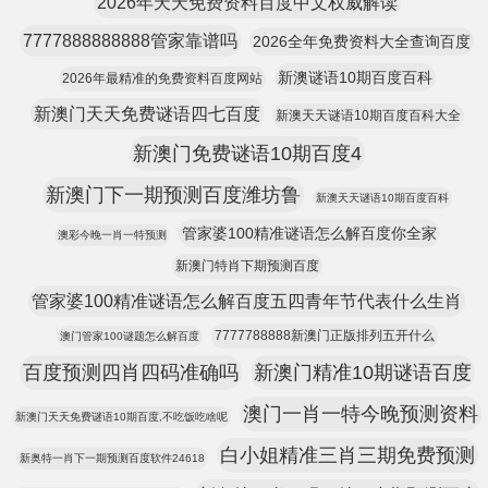
2026年天天免费资料百度中文权威解读
7777888888888管家靠谱吗
2026全年免费资料大全查询百度
新澳谜语10期百度百科
2026年最精准的免费资料百度网站
新澳门天天免费谜语四七百度
新澳天天谜语10期百度百科大全
新澳门免费谜语10期百度4
新澳门下一期预测百度潍坊鲁
新澳天天谜语10期百度百科
管家婆100精准谜语怎么解百度你全家
澳彩今晚一肖一特预测
新澳门特肖下期预测百度
管家婆100精准谜语怎么解百度五四青年节代表什么生肖
7777788888新澳门正版排列五开什么
澳门管家100谜题怎么解百度
百度预测四肖四码准确吗
新澳门精准10期谜语百度
澳门一肖一特今晚预测资料
新澳门天天免费谜语10期百度,不吃饭吃啥呢
白小姐精准三肖三期免费预测
新奥特一肖下一期预测百度软件24618