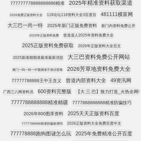
2025年精准资料获取渠道
777777778888888888精准
481111横富网
118论坛118资料大全3百度百
2026免费正版资料大全
大三巴一尚一特
2025年新门正版免费资料
新门内资料免费公开
曾道道人2025年资料免费大全
2025年正版资料免费
2025正版资料免费获取
2026年正版资料大全百文
大三巴资料免费公开网站
2025新港期期准最准最新消息
2026芳草地资料免费大全
澳门一码一特一中预测准不准访雷锋
曾道内部资料大全
49资汛网
77777788888王中王含义
600资料完整版
【大.三.巴】致力打造_火热全网!
广西三八网资料员
7777788888888精准精疆
7777888888888精准防骗技巧
2025天天正版资料百度
2026年800图库资料
2026正版资料大全免费百度中文
7777788888精准防骗靠谱吗
777778888跑狗图谜怎么玩
2025年免费精准公开百度