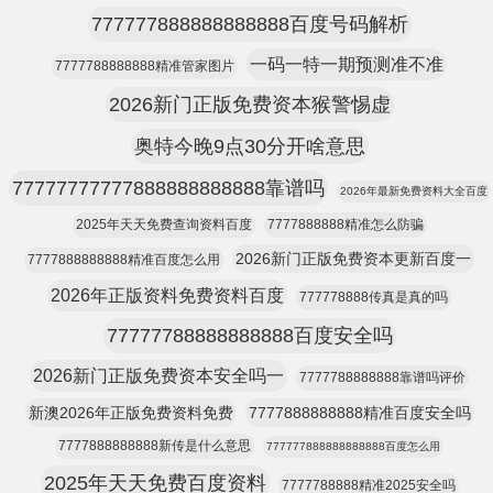
777777888888888888百度号码解析
一码一特一期预测准不准
7777788888888精准管家图片
2026新门正版免费资本猴警惕虚
奥特今晚9点30分开啥意思
77777777777888888888888靠谱吗
2026年最新免费资料大全百度
2025年天天免费查询资料百度
7777888888精准怎么防骗
2026新门正版免费资本更新百度一
7777888888888精准百度怎么用
2026年正版资料免费资料百度
777778888传真是真的吗
77777788888888888百度安全吗
2026新门正版免费资本安全吗一
7777788888888靠谱吗评价
新澳2026年正版免费资料免费
7777888888888精准百度安全吗
7777888888888新传是什么意思
777777888888888888百度怎么用
2025年天天免费百度资料
7777788888精准2025安全吗