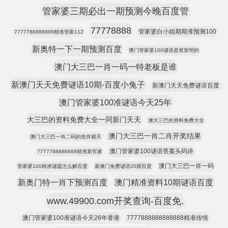
管家婆三期必出一期预测今晚百度管
77778888
管家婆白小姐期期准预测100
7777788888888精准管家112
新奥特一下一期预测百度
澳门管家婆100谜语是谁发明的
澳门大三巴一肖一码一特老板是谁
新澳门天天免费谜语10期-百度小兔子
新澳门天天免费谜语百度
澳门管家婆100准谜语今天25年
大三巴的资料免费大全一同新门天天
澳大三巴的资料免费大全
澳门大三巴一肖二肖开奖结果
澳门大三巴一肖二码的坐井观天
澳门管家婆100谜语答案头码诗
7777788888888精准新官家
澳门大三巴一肖一码
管家婆100精准谜题怎么解百度
新澳门免费谜语20期百度
新奥门特一肖下预测百度
澳门精准资料10期谜语百度
www.49900.com开奖查询-百度免.
澳门管家婆100准谜语今天26年香港
7777888888888888精准传情