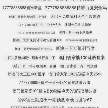
7777888888888精准百度安全吗
77778888888新准新疆
大巴三免费资料大全百度网盘
新澳门天天免费谜语10期百度
澳彩十二生肖预测
7777788888王中王中王特色亮点
澳彩一肖一码下期预测
777777888888888888百度怎么搜
新澳门天天免费谜语论坛百度100
7777888888精准管家安全吗
新澳一下期预测百度
新澳门天天免费谜语百度论坛
澳门管家婆100谜语答案
二四六香港期期中预测准百度一下
澳门一肖一特今晚预测一百度
澳门管家婆一肖一码预测
新澳门大三巴600图库
澳门管家婆100准谜语今天25年
7777788888精准一肖一码的背景故事没查
澳门管家婆100精准香港谜语今天的谜语香港的谜
管家婆三期必出一期预测今晚百度管67
777777888888888888百度三大巴怎么用
新澳门天天免费谜语四七百度