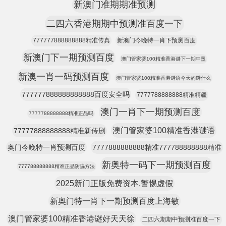
新澳门准期期准预测
二四六香港期期中预测准百度一下
777777888888888精准传真
新澳门今晚特一肖下预测百度
新澳门下一期预测百度
澳门管家婆100精准香港谜下一期中垦
新澳一肖一码预测百度
澳门管家婆100精准香港谜语今天的谜什么
777777888888888888百度安全吗
7777788888888精准精疆
澳门一肖下一期预测百度
7777788888888精准正品吗
澳门管家婆100精准香港谜语
77777888888888精准新传剧
奥门今晚特一肖预测百度
7777888888888精准777788888888精准
新奥特一码下一期预测百度
777788888888精准正品防骗方法
2025新门正版免费资本,警惕虚假
新奥门特一肖下一期预测百度上海敏
澳门管家婆100精准香港谜好天天徐
二四六期期中预测准百度一下