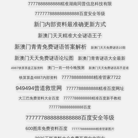
7777888888888精准湖南同普信息科技有限
777777888888888888百度安全等级
新门内部资料最准确更新方式
新澳门天天精准大全谜语王子
新澳门青青免费谜语答案解析
新澳门天天免费谜语10期
新澳门天天免费谜语论坛图
新澳门青青谜语大全最新
澳门一肖一特今晚预测
4987铁算算盘正版资料
新澳门天天免费谜语高手是谁
7777888888888精准管家7722
铁算算盘4887内部资料
949494曾道救世网
7777788888888精准百度网址
大三巴免费资料大全百度
7777788888888精准百度新手教程
7777788888888888百度
777777888888888888百度安全等级
600图库免费资料百度
7777788888888精准管家图片