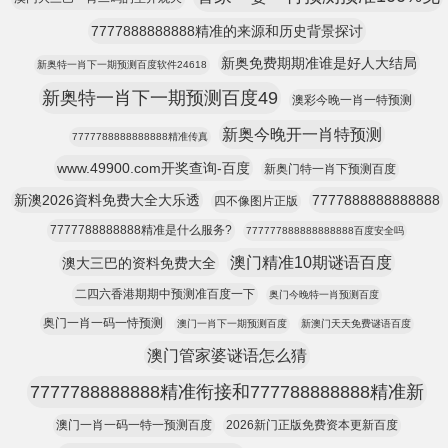
7777888888888精准的来源和历史背景探讨
新奥免费期期准谁是好人大结局
新奥特一肖下一期预测百度软件24618
新奥特一肖下一期预测百度49
澳彩今晚一肖一特预测
新奥今晚开一肖特预测
7777788888888888精准传真
www.49900.com开奖查询-百度
新奥门特一肖下预测百度
新澳2026資料免费大全大乐透
7777888888888888
四不像图片正版
7777788888888精准是什么服务?
777777888888888888百度安全吗
澳门精准10期谜语百度
澳大三巴的资料免费大全
二四六香港期期中预测准百度一下
奥门今晚特一肖预测百度
奥门一肖一码一恃预测
澳门一肖下一期预测百度
新澳门天天免费谜语百度
澳门管家婆谜语怎么猜
7777788888888精准衔接和777788888888精准新
澳门一肖一码一特一预测百度
2026新门正版免费资本更新百度