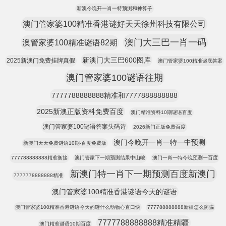
新澳今晚开一肖一特预测和神算子
澳门管家婆100精准香港谜好天天徐州科技有限公司
澳门大三巴一肖一码
澳管家婆100精准谜语82期
新澳门大三巴600图库
2025新澳门免费挂牌真假
澳门管家婆100精准谜底答案
澳门管家婆100谜语往期
7777788888888精准和7777888888888
2025新澳正版资科免费百度
澳门精准资料10期谜语百度
澳门管家婆100谜语答案头码诗
2026新门正版免费百度
澳门今晚开一肖一特一中预测
新澳门天天免费谜语10期-百度免费版
777788888888精准衡接
澳门管家下一期预测结果中山峻
澳门一肖一特今晚预测一百度
新澳门特一肖下一期预测百度新澳门
7777778888888精准
澳门管家婆100精准香港谜语今天的谜语
澳门管家婆100精准香港谜语今天的谜什么动物心直口快
777788888888新疆怎么防骗
7777788888888精准精疆
澳门精准谜语10期百度