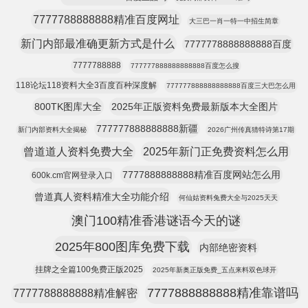
7777788888888精准百度网址
大三巴一肖一特一中招生简章
新门内部最准确更新方式是什么
7777778888888888百度
7777788888
777777888888888888百度怎么搜
118论坛118资料大全3百度百种深度解
777777888888888888百度三大巴怎么用
800TK图库大全
2025年正版资料免费最新版本大全图片
777777888888888新疆
新门内部资料大全揭秘
2026广州传真猜特诗第17期
曾道道人资料免费大全
2025年新门正免费资料怎么用
7777888888888精准百度网站怎么用
600k.cm官网登录入口
曾道真人资料精准大全功能介绍
何仙姑资料兔费大全与2025天天
澳门100精准香港谜语今天的谜
2025年800图库免费下载
内部绝密资料
挂牌之全篇100免费正版2025
2025年新奥正版免费_五点来料双色球开
7777888888888精准靠谱吗
7777788888888精准解密