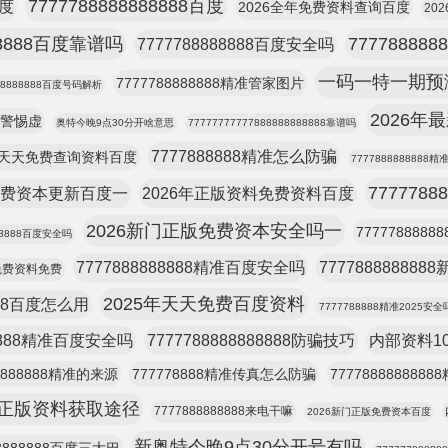
7777788888888888百度
百度
2026全年免费资料查询百度
20
888888百度靠谱吗
77778888
7777788888888百度安全吗
一码一特一期预
7777788888888精准管家图片
888888888百度号码解析
2026
猴警惕虚
奥特今晚9点30分开啥意思
77777777777888888888888靠谱吗
7777888888精准怎么防骗
5年天天免费查询资料百度
7777888888888
777778
免费资本更新百度一
2026年正版资料免费资料百度
2026新门正版免费资本安全吗一
777778888
888888百度安全吗
7777888888888精准百度安全吗
77778888888
免费资料免费
2025年天天免费百度资料
8888百度怎么用
7777788888精准2025安全
88888精准百度安全吗
7777788888888888防骗技巧
内部资料1
88888888精准的来源
777778888精准传真怎么防骗
777788888888
费正版资料获取途径
7777888888888来电干嘛
2026新门正版免费资本百度
新奥特今晚9点30分开号有吗