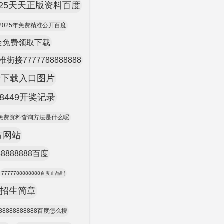
025天天正版资料百度
2025年免费精准公开百度
大全免费领取下载
精准街接7777788888888
费下载入口图片
8449开奖记录
年免费资料杳询方法是什么呢
方网站
88888888百度
7777788888888百度正品吗
招生简章
888888888888百度怎么搜