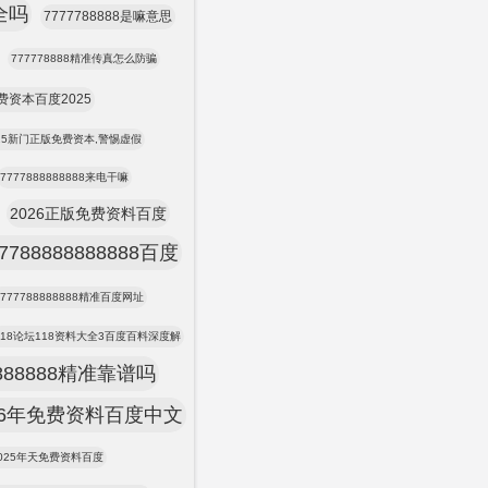
安全吗
7777788888是嘛意思
777778888精准传真怎么防骗
费资本百度2025
025新门正版免费资本,警惕虚假
7777888888888来电干嘛
2026正版免费资料百度
77788888888888百度
7777788888888精准百度网址
118论坛118资料大全3百度百料深度解
8888888精准靠谱吗
26年免费资料百度中文
025年天免费资料百度