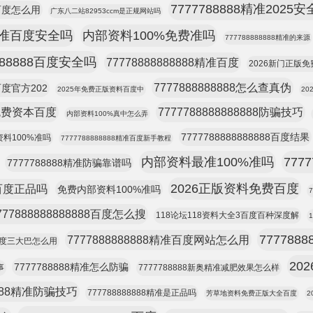
7777788888精准2025
88百度怎么用
广东八二站82953ccm是正规网站吗
88精准百度安全吗
内部资料100%免费准吗
777788888888精准的来源
8888888百度安全吗
77778888888888精准百度
2026新门正版免
7777888888888怎么查真伪
度官方202
2025年免费正版资料百度中
2
免费资本百度
7777788888888888防骗技巧
内部资料100%真中怎么弄
7777788888888888百度结果
料100%准吗
7777788888888精准百度新手教程
内部资料最准100%准吗
777
7777788888精准防骗靠谱吗
2026正版资料免费百度
88百度正品吗
免费内部资料100%准吗
777888888888888百度怎么搜
118论坛118资料大全3百度百种深度解
777788
7777888888888精准百度网站怎么用
88百度三大巴怎么用
20
7777788888精准怎么防骗
事
7777788888新奥精准减肥效果怎么样
8888精准防骗技巧
777788888888精准是正品吗
芳草地资料免费正版大全百度
2