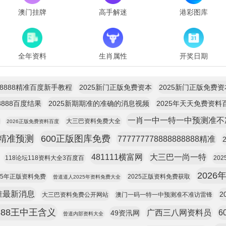
澳门挂牌
高手解迷
港彩图库
全年资料
生肖属性
开奖日期
888888精准百度新手教程
2025新门正版免费资本
2025新门正版免费
88888百度结果
2025新期期准的准确的消息视频
2025年天天免费资
一肖一中一特一中预测准不
大三巴资料免费大全
2026正版免费资料百度
精准预测
600正版图库免费
777777778888888888精准
481111横富网
大三巴一尚一特
118论坛118资料大全3百度百
20
202
25年正版资料免费
2025正版资料免费获取
曾道道人2025年资料免费大全
准最新消息
2
大三巴资料免费公开网站
澳门一码一特一中预测准不准访雷锋
8888王中王含义
广西三八网资料员
6
49资汛网
曾道内部资料大全