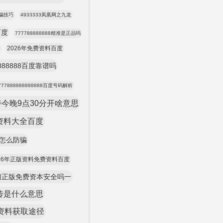
防骗技巧
4933333凤凰网之九龙
百度
777788888888精准是正品吗
2026年免费资料百度
8888888百度靠谱吗
777888888888888百度号码解析
今晚9点30分开啥意思
费资料大全百度
精准怎么防骗
026年正版资料免费资料百度
新门正版免费资本安全吗一
8新传是什么意思
版资料获取途径