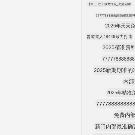
【大.三.巴】致力打造_火热全网!
7777788888精准防骗靠谱吗
2026年天
曾道道人48449致力打造
2025精准资
77777888888
2025新期期准
内部
2025年精
7777888888
免费内部
新门内部最准确