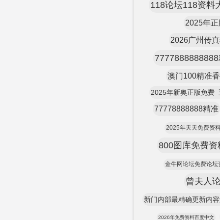
118论坛118资
2025
2026广州传
7777888888
澳门100精准
2025年新奥正版免费
77778888888精准
2025年天天免费资
800图库免费资料
金牛网论坛免费论坛
曾夫人论
新门内部最精确更新内容
2026年免费资料百度中文