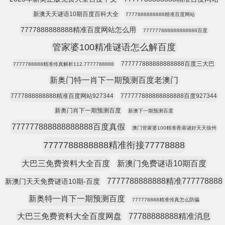
新澳天天谜语10期百度百科大全
7777888888888精准百度网站
7777888888888精准百度网站怎么用
777777888888888888百度
管家婆100精准谜语怎么解百度
777777888888888888百度三大巴
7777788888精准传真解析112.7777788888
新奥门特一肖下一期预测百度老澳门
7777888888888精准百度网站927344
777777888888888888百度927344
新奥门肖下一期预测百度
新澳下一期预测百度
777777888888888888百度真假
澳门管家婆100精准香港谜好天天徐州
7777788888888精准衔接77778888
大巴三免费资料大全百度
新澳门免费谜语10期百度
7777788888888精准777778888
新澳门天天免费谜语10期-百度
新奥特一肖下一期预测百度
777778888精准传真怎么防骗
大巴三免费资料大全百度网盘
77788888888精准消息