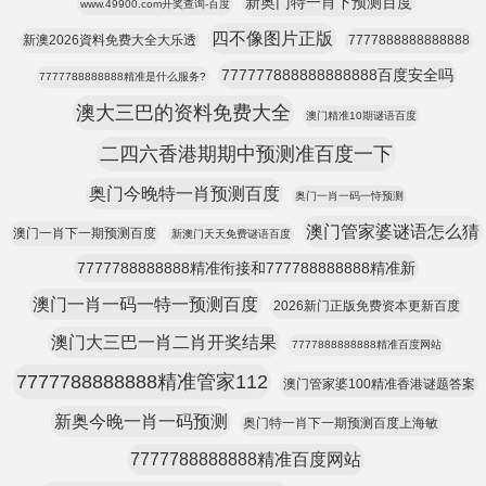
新奥门特一肖下预测百度
www.49900.com开奖查询-百度
四不像图片正版
新澳2026資料免费大全大乐透
7777888888888888
777777888888888888百度安全吗
7777788888888精准是什么服务?
澳大三巴的资料免费大全
澳门精准10期谜语百度
二四六香港期期中预测准百度一下
奥门今晚特一肖预测百度
奥门一肖一码一恃预测
澳门管家婆谜语怎么猜
澳门一肖下一期预测百度
新澳门天天免费谜语百度
7777788888888精准衔接和777788888888精准新
澳门一肖一码一特一预测百度
2026新门正版免费资本更新百度
澳门大三巴一肖二肖开奖结果
7777888888888精准百度网站
7777788888888精准管家112
澳门管家婆100精准香港谜题答案
新奥今晚一肖一码预测
奥门特一肖下一期预测百度上海敏
7777788888888精准百度网站