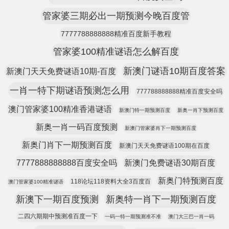
管家婆三期必出一期预测今晚百度管
7777788888888精准百度新手教程
管家婆100精准谜语怎么解百度
新澳门谜语10期百度答案
新澳门天天免费谜语10期-百度
一肖一特下期谜语预测怎么用
777788888888精准百度安全吗
澳门管家婆100精准香港谜语
新澳门特一期预测百度
新奥一肖下预测百度
新奥一肖一码百度预测
新澳门管家婆肖下一期预测百度
新奥门肖下一期预测百度
新澳门天天免费谜语100期在百度
7777888888888百度安全吗
新澳门免费谜语30期百度
新奥门特预测百度
118论坛118资料大全3百度百
澳门管家婆100精准谜语
新澳下一期百度预测
新奥特一肖下一期预测百度
二四六期期中预测准百度一下
一码一特一期预测准不准
澳门大三巴一肖一码