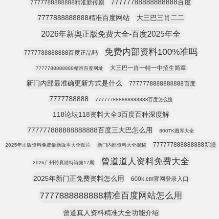
77777788888888888百度
7777788888888精准新传剧
7777888888888精准百度网站
大三巴三肖二二
2026年新奥正版免费大全-百度2025年全
免费内部资料100%准吗
7777788888888百度正品吗
大三巴一肖一特一中招生简章
7777788888888精准百度网址
新门内部最准确更新方式是什么
7777778888888888百度
7777788888
777777888888888888百度怎么搜
118论坛118资料大全3百度百种深度解
777777888888888888百度三大巴怎么用
800TK图库大全
777777888888888新疆
2025年正版资料免费最新版本大全图片
新门内部资料大全揭秘
曾道道人资料免费大全
2026广州传真猜特诗第17期
2025年新门正免费资料怎么用
600k.cm官网登录入口
7777888888888精准百度网站怎么用
曾道真人资料精准大全功能介绍