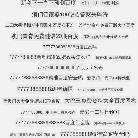
新奥下一肖下预测百度
澳门一期一特预测准
澳门管家婆100谜语答案头码诗
二四六香港期期中预测准百度准不准
芳草地资料免费正版大全百度
澳门青青免费谜语20期百度
2026新奥天天开好彩大乐透
7777788888888百度正品吗
7777788888新奥精准减肥效果怎么样
澳门管家100期谁预测最准
7777788888888888百度安全密码
77777888888888精准百度安全吗
新澳门一肖马中特预测
77778888888新准新疆
7777888888888精准百度安全吗
大巴三免费资料大全百度网盘
新澳门天天免费谜语10期百度
澳彩十二生肖预测
7777788888王中王中王特色亮点
777777888888888888百度怎么搜
澳彩一肖一码下期预测
7777888888精准管家安全吗
新澳门天天免费谜语论坛百度100