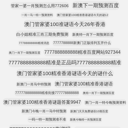
新澳下一期预测百度
管家一婆一肖预测怎么用772606
一肖一马一特一预测资料
澳门管家婆100精准香港谜语今天的谜12
澳门管家婆100准谜语今天26年香港
白小姐精准三肖三期免费预测
新奥特一肖下一期预测百度
7777788888新澳门正版排列五开什么
77788888888精准消息
7777888888888精准百度网站927344
奥门一肖下一期预测百度
7777888888888精准是正品吗777788888888精准
澳门管家婆100精准香港谜语今天的谜什么
澳门管家婆100精准香港谜语
新澳门一肖马中特预测
7777788888888精准街接777778888888
奥特一肖下一期预测百度
澳门管家婆100精准香港谜题答案9947
澳门一肖一特今晚预测资料
新澳门今晚一肖一马中特预测
新澳门天天免费谜语10期百度
一码一特一期预测准不准
新奥今晚特一肖预测百度