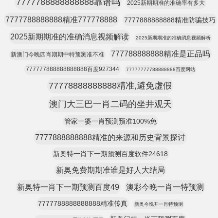
7777788888888888靠谱吗
2025新期期准的准确率有多大
7777788888888精准777778888
7777888888888精准防骗技巧
2025新期期准的准确消息视频解读
2025新期期准的准确消息视频解析
777788888888精准是正品吗
新澳门今晚四肖期期中特预测准不准
777777888888888888百度927344
77777777788888888百度网站
77778888888888精准,避免虚假
澳门大三巴一肖二码的坐井观天
管家一婆一肖预测预准100%免
7777888888888精准的来源和历史背景探讨
新奥特一肖下一期预测百度软件24618
新奥免费期期准谁是好人大结局
新奥特一肖下一期预测百度49
澳彩今晚一肖一特预测
7777788888888888精准传真
新奥今晚开一肖特预测