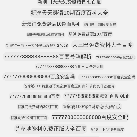
新澳门天天免费谜语四七百度
新澳天天谜语10期百度百科大全
新澳门免费谜语10期百度4
奥门特一期预测百度
新澳免费谜语10期百度
新澳天天谜语10期百度百科
大三巴免费资料大全百度
新奥特一肖下一期预测百度软件24618
777777888888888888百度号码解析
7777788888888百度安全吗
777777888888888888百度三大巴怎么用
77777788888888888百度安全吗
7777788888888888百度安全密码
管家婆100精准谜语怎么解百度五四青年节代表什么生肖
7777788888888精准百度网址
77777788888888888百度
管家婆100精准谜语怎么解百度
新澳门免费谜语30期百度
7777788888888888百度安全吗
新澳谜语10期百度百科
芳草地资料免费正版大全百度
新澳一下期预测百度