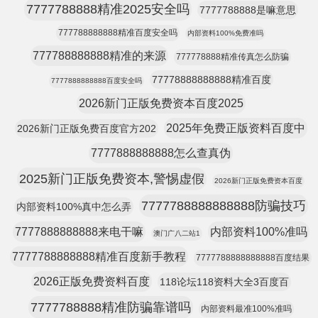
7777788888精准2025安全吗
7777788888是嘛意思
777788888888精准百度安全吗
内部资料100%免费准吗
777788888888精准的来源
777778888精准传真怎么防骗
77778888888888精准百度
7777888888888百度安全吗
2026新门正版免费资本百度2025
2025年免费正版资料百度中
2026新门正版免费百度官方202
7777888888888怎么查真伪
2025新门正版免费资本,警惕虚假
2026新门正版免费资本百度
7777788888888888防骗技巧
内部资料100%真中怎么弄
7777888888888来电干嘛
内部资料100%准吗
澳门广八二站1
7777788888888精准百度新手教程
7777788888888888百度结果
2026正版免费资料百度
118论坛118资料大全3百度百
7777788888精准防骗靠谱吗
内部资料最准100%准吗