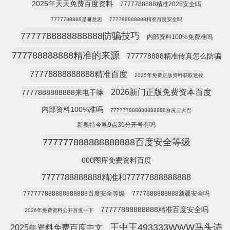
2025年天天免费百度资料
7777788888精准2025安全吗
7777788888是嘛意思
777788888888精准百度安全吗
7777788888888888防骗技巧
内部资料100%免费准吗
777788888888精准的来源
777778888精准传真怎么防骗
77778888888888精准百度
2025年免费正版资料获取途径
2026新门正版免费资本百度
7777888888888来电干嘛
内部资料100%准吗
777777888888888888百度三大巴
新奥特今晚9点30分开号有吗
777777888888888888百度安全等级
600图库免费资料百度
7777788888888精准和77777888888888
777777888888888888百度安全等级
7777888888888新疆安全吗
77777888888888精准百度安全吗
2026年免费资料公开百度一下
王中王493333WWW马头诗
2025年资料免费百度中文