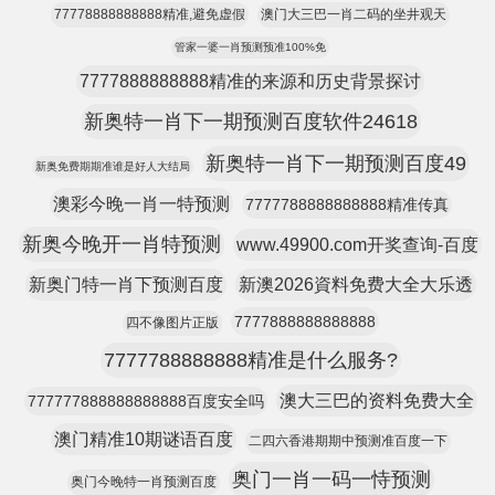
77778888888888精准,避免虚假
澳门大三巴一肖二码的坐井观天
管家一婆一肖预测预准100%免
7777888888888精准的来源和历史背景探讨
新奥特一肖下一期预测百度软件24618
新奥特一肖下一期预测百度49
新奥免费期期准谁是好人大结局
澳彩今晚一肖一特预测
7777788888888888精准传真
新奥今晚开一肖特预测
www.49900.com开奖查询-百度
新奥门特一肖下预测百度
新澳2026資料免费大全大乐透
7777888888888888
四不像图片正版
7777788888888精准是什么服务?
澳大三巴的资料免费大全
777777888888888888百度安全吗
澳门精准10期谜语百度
二四六香港期期中预测准百度一下
奥门一肖一码一恃预测
奥门今晚特一肖预测百度