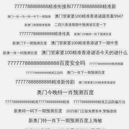
7777788888888精准衔接和777788888888精准新
澳门管家婆100精准香港谜题答案9947
澳门一肖一马一恃一中下一期预测
二四六香港期期中预测准百度一下
新澳门准期期准预测
777777888888888精准传真
新澳门今晚特一肖下预测百度
澳门管家婆100精准香港谜下一期中垦
新澳门下一期预测百度
澳门管家婆100精准香港谜语今天的谜什么
新澳一肖一码预测百度
777777888888888888百度安全吗
7777788888888精准精疆
澳门一肖下一期预测百度
7777788888888精准正品吗
77777888888888精准新传剧
澳门管家婆100精准香港谜语
奥门今晚特一肖预测百度
7777888888888精准777788888888精准
777788888888精准正品防骗方法
新奥特一码下一期预测百度
2025新门正版免费资本,警惕虚假
新奥门特一肖下一期预测百度上海敏