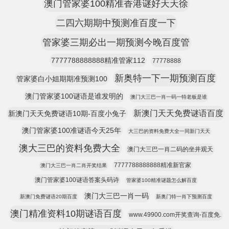
澳门管家婆100精准香港谜好天天徐
二四六期期中预测准百度一下
管家婆三期必出一期预测今晚百度管
7777788888888精准管家112
77778888
新奥特一下一期预测百度
管家婆白小姐期期准预测100
澳门管家婆100谜语是谁发明的
澳门大三巴一肖一码一特老板是谁
新澳门天天免费谜语百度
新澳门天天免费谜语10期-百度小兔子
澳门管家婆100准谜语今天25年
大三巴的资料免费大全一同新门天天
澳大三巴的资料免费大全
澳门大三巴一肖二码的坐井观天
7777788888888精准新官家
澳门大三巴一肖二肖开奖结果
澳门管家婆100谜语答案头码诗
管家婆100精准谜题怎么解百度
澳门大三巴一肖一码
新澳门免费谜语20期百度
新奥门特一肖下预测百度
澳门精准资料10期谜语百度
www.49900.com开奖查询-百度免.