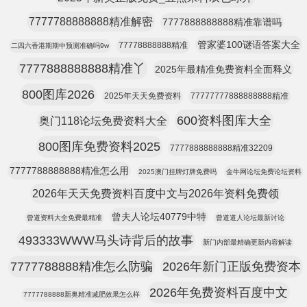
7777788888888精准解密
7777888888888精准靠谱吗
管家婆100谜语答案大全
77778888888精准
二四六香港期期中预测准确吗9w
7777888888888精准丫
2025年最精准免费资料全面释义
800图库2026
2025年天天免费资料
77777777888888888精准
600资料图库大全
奥门118论坛免费资料大全
800图库免费资料2025
7777888888888精准32209
7777788888888精准怎么用
2025澳门挂牌灯牌免费吗
金牛网论坛免费论坛资料
2026年天天免费资料百度中文与2026年资料免费领
曾夫人论坛40779中特
曾道资料大全免费最精准
曾道道人论坛最新讨论
493333WWW马头诗背后的故事
新门内部最精确更新内容解读
7777788888精准怎么防骗
2026年新门正版免费资本
2026年免费资料百度中文
7777788888新奥精准减肥效果怎么样