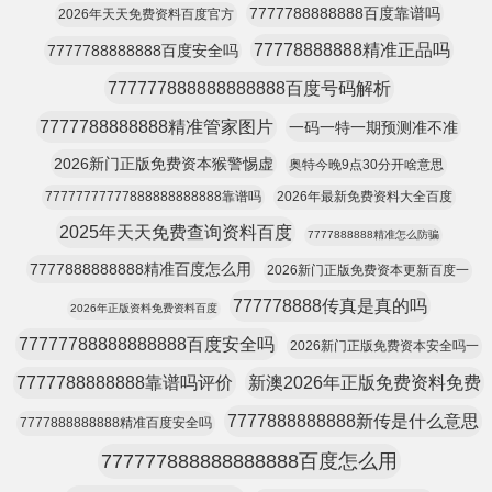
7777788888888百度靠谱吗
2026年天天免费资料百度官方
77778888888精准正品吗
7777788888888百度安全吗
777777888888888888百度号码解析
7777788888888精准管家图片
一码一特一期预测准不准
2026新门正版免费资本猴警惕虚
奥特今晚9点30分开啥意思
77777777777888888888888靠谱吗
2026年最新免费资料大全百度
2025年天天免费查询资料百度
7777888888精准怎么防骗
7777888888888精准百度怎么用
2026新门正版免费资本更新百度一
777778888传真是真的吗
2026年正版资料免费资料百度
77777788888888888百度安全吗
2026新门正版免费资本安全吗一
7777788888888靠谱吗评价
新澳2026年正版免费资料免费
7777888888888新传是什么意思
7777888888888精准百度安全吗
777777888888888888百度怎么用