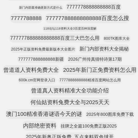
7777778888888888百度
新门内部最准确更新方式是什么
7777788888
777777888888888888百度怎么搜
118论坛118资料大全3百度百种深度解
777777888888888888百度三大巴怎么用
800TK图库大全
新门内部资料大全揭秘
2025年正版资料免费最新版本大全图片
777777888888888新疆
2026广州传真猜特诗第17期
曾道道人资料免费大全
2025年新门正免费资料怎么用
600k.cm官网登录入口
7777888888888精准百度网站怎么用
曾道真人资料精准大全功能介绍
何仙姑资料兔费大全与2025天天
澳门100精准香港谜语今天的谜
2025年800图库免费下载
内部绝密资料
挂牌之全篇100免费正版2025
2025年新奥正版免费_五点来料双色球开