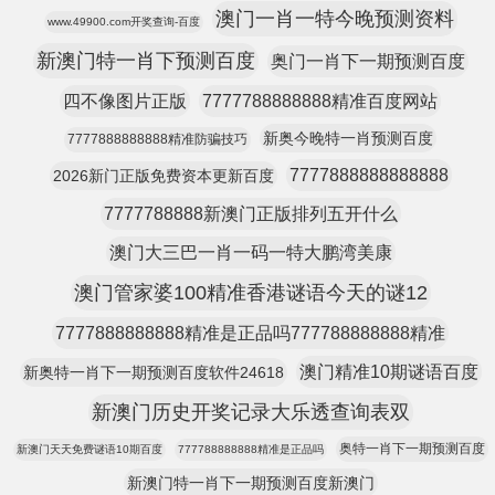
澳门一肖一特今晚预测资料
www.49900.com开奖查询-百度
新澳门特一肖下预测百度
奥门一肖下一期预测百度
四不像图片正版
7777788888888精准百度网站
新奥今晚特一肖预测百度
7777888888888精准防骗技巧
7777888888888888
2026新门正版免费资本更新百度
7777788888新澳门正版排列五开什么
澳门大三巴一肖一码一特大鹏湾美康
澳门管家婆100精准香港谜语今天的谜12
7777888888888精准是正品吗777788888888精准
澳门精准10期谜语百度
新奥特一肖下一期预测百度软件24618
新澳门历史开奖记录大乐透查询表双
奥特一肖下一期预测百度
新澳门天天免费谜语10期百度
777788888888精准是正品吗
新澳门特一肖下一期预测百度新澳门