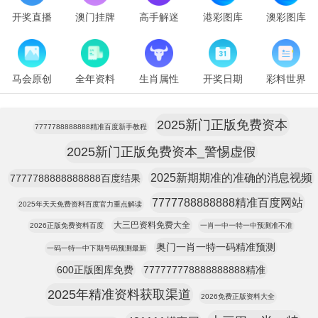
开奖直播
澳门挂牌
高手解迷
港彩图库
澳彩图库
马会原创
全年资料
生肖属性
开奖日期
彩料世界
2025新门正版免费资本
7777788888888精准百度新手教程
2025新门正版免费资本_警惕虚假
2025新期期准的准确的消息视频
7777788888888888百度结果
7777788888888精准百度网站
2025年天天免费资料百度官力重点解读
大三巴资料免费大全
2026正版免费资料百度
一肖一中一特一中预测准不准
奥门一肖一特一码精准预测
一码一特一中下期号码预测最新
600正版图库免费
777777778888888888精准
2025年精准资料获取渠道
2026免费正版资料大全