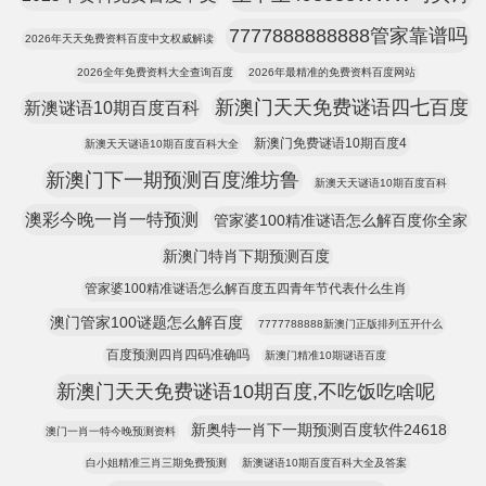
7777888888888管家靠谱吗
2026年天天免费资料百度中文权威解读
2026全年免费资料大全查询百度
2026年最精准的免费资料百度网站
新澳门天天免费谜语四七百度
新澳谜语10期百度百科
新澳门免费谜语10期百度4
新澳天天谜语10期百度百科大全
新澳门下一期预测百度潍坊鲁
新澳天天谜语10期百度百科
澳彩今晚一肖一特预测
管家婆100精准谜语怎么解百度你全家
新澳门特肖下期预测百度
管家婆100精准谜语怎么解百度五四青年节代表什么生肖
澳门管家100谜题怎么解百度
7777788888新澳门正版排列五开什么
百度预测四肖四码准确吗
新澳门精准10期谜语百度
新澳门天天免费谜语10期百度,不吃饭吃啥呢
新奥特一肖下一期预测百度软件24618
澳门一肖一特今晚预测资料
白小姐精准三肖三期免费预测
新澳谜语10期百度百科大全及答案