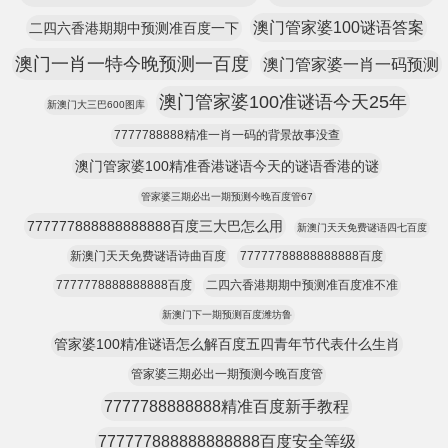
澳门管家婆100谜语答案
二四六香港期期中预测准百度一下
澳门一肖一特今晚预测一百度
澳门管家婆一肖一码预测
澳门管家婆100准谜语今天25年
新澳门大三巴600图库
7777788888精准一肖一码的背景故事没查
澳门管家婆100精准香港谜语今天的谜语香港的谜
管家婆三期必出一期预测今晚百度管67
777777888888888888百度三大巴怎么用
新澳门天天免费谜语四七百度
新澳门天天免费谜语诗曲百度
77777788888888888百度
7777778888888888百度
二四六香港期期中预测准百度准不准
新澳门下一期预测百度潍坊鲁
管家婆100精准谜语怎么解百度五四青年节代表什么生肖
管家婆三期必出一期预测今晚百度管
7777788888888精准百度新手教程
777777888888888888百度安全等级