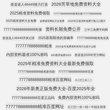
2026芳草地免费资料大全
曾道道人48449致力打造
2025精准资料免费领取
7777788888888精准街接7777788888888
2025精准资料大全免费
金牌谜语网站大全免费
2025年正版资料免费下载入口图片
资料长期免费公开
7777788888888888衔接
三中三免费平码网
2025新期期准的准确率
曾道道人48449开奖记录
7777788888精准免传真
7777778888888精准
2025全年免费资料杳询方法是什么呢
内部资料最准100%准吗
曾道道2026年官方网站
600图库兔费2025
2025年精准免费资料大全最新免费领取
7777788888888精准新传剧
77777788888888888百度
7777888888888精准百度网站
大三巴三肖二二
2026年新奥正版免费大全-百度2025年全
免费内部资料100%准吗
7777788888888百度正品吗
7777788888888精准百度网址
大三巴一肖一特一中招生简章