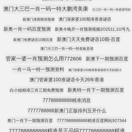
澳门大三巴一肖一码一特大鹏湾美康
大三巴一肖一码一特是谁写的
澳门港家婆100期准香港谜语
新澳门准期期准预测
新奥一肖一码百度预测
新奥今晚开一肖预测视频2O2511,1O号九
新澳门天天免费谜语10期-百度
新澳门免费谜语10期百度
澳门大三巴一肖一码一特老板是谁
管家一婆一肖预测怎么用772606
新澳下一期预测百度
一肖一马一特一预测资料
澳门管家婆100精准香港谜语今天的谜12
澳门管家婆100准谜语今天26年香港
新奥特一肖下一期预测百度
白小姐精准三肖三期免费预测
77788888888精准消息
7777788888新澳门正版排列五开什么
奥门一肖下一期预测百度
7777888888888精准百度网站927344
7777888888888精准是正品吗777788888888精准