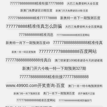
7777788888888精准衔接77778888
大巴三免费资料大全百度
新澳门免费谜语10期百度
新澳门天天免费谜语10期-百度
7777788888888精准777778888
新奥特一肖下一期预测百度
777778888精准传真怎么防骗
大巴三免费资料大全百度网盘
77788888888精准消息
7777888888888精准百度网站
7777788888888888精准传真
新奥特一肖下一期预测百度49
77777777788888888百度网站
新奥一肖一码百度预测
7777788888888888传真白
澳门管家婆100精准谜语今天的谜诸葛
新澳门开六今晚一特一下期预测327期
7777788888888精准街接777778888888
www.49900.com开奖查询-百度
澳门一肖一特今晚预测资料
奥门一肖下一期预测百度
新澳门特一肖下预测百度
四不像图片正版
7777788888888精准百度网站
7777888888888精准防骗技巧