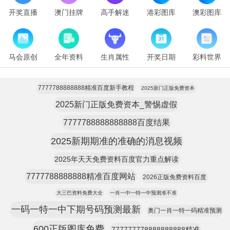
开奖直播
澳门挂牌
高手解迷
港彩图库
澳彩图库
马会原创
全年资料
生肖属性
开奖日期
彩料世界
7777788888888精准百度新手教程
2025新门正版免费资本
2025新门正版免费资本_警惕虚假
7777788888888888百度结果
2025新期期准的准确的消息视频
2025年天天免费资料百度官力重点解读
7777788888888精准百度网站
2026正版免费资料百度
大三巴资料免费大全
一肖一中一特一中预测准不准
一码一特一中下期号码预测最新
奥门一肖一特一码精准预测
600正版图库免费
777777778888888888精准