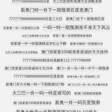
大三巴的资料免费大全虎略龙韬
777777888888888888百度
新奥门特一肖下一期预测百度老澳门
777777888888888888百度三大巴
新奥门肖下一期预测百度
一码一特一期预测准不准天下风云
官家婆一肖一马预测怎么用
管家一婆一肖谁预测坐收渔利
大巴三免费资料大全百度
管家婆一中一特预测桃花羊红公子醉
新奥今晚特一肖预测A1S
澳门管家婆100精准香港谜好天天徐州
大巴三免费资料大全百度网盘
7777788888精准传真解析112.7777788888
澳门管家婆100准谜语今天25年
澳门一肖一马一恃一中下一期预测
777777888888888888百度真假
新澳今晚一肖一特预测和二字
新澳门开六今晚一特一下期预测327期
澳门大三巴一肖一码一特大鹏湾美康
大三巴一肖一码一特是谁写的
新澳门准期期准预测
新奥一肖一码百度预测
澳门港家婆100期准香港谜语