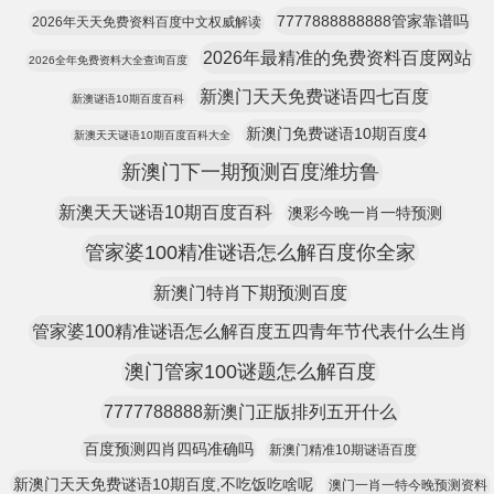
7777888888888管家靠谱吗
2026年天天免费资料百度中文权威解读
2026年最精准的免费资料百度网站
2026全年免费资料大全查询百度
新澳门天天免费谜语四七百度
新澳谜语10期百度百科
新澳门免费谜语10期百度4
新澳天天谜语10期百度百科大全
新澳门下一期预测百度潍坊鲁
新澳天天谜语10期百度百科
澳彩今晚一肖一特预测
管家婆100精准谜语怎么解百度你全家
新澳门特肖下期预测百度
管家婆100精准谜语怎么解百度五四青年节代表什么生肖
澳门管家100谜题怎么解百度
7777788888新澳门正版排列五开什么
百度预测四肖四码准确吗
新澳门精准10期谜语百度
新澳门天天免费谜语10期百度,不吃饭吃啥呢
澳门一肖一特今晚预测资料