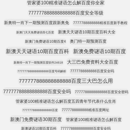
管家婆100精准谜语怎么解百度你全家
777777888888888888百度安全等级
新奥特一肖下一期预测百度跟新奥免
7777788888888精准百度新手教程
新澳天天谜语10期百度百科大全
新澳门天天免费谜语四七百度
奥门特一期预测百度
新澳门免费谜语10期百度4
新澳天天谜语10期百度百科
新澳免费谜语10期百度
大三巴免费资料大全百度
新奥特一肖下一期预测百度软件24618
7777788888888百度安全吗
777777888888888888百度号码解析
777777888888888888百度三大巴怎么用
77777788888888888百度安全吗
7777788888888888百度安全密码
管家婆100精准谜语怎么解百度五四青年节代表什么生肖
7777788888888精准百度网址
77777788888888888百度
新澳门免费谜语30期百度
管家婆100精准谜语怎么解百度
新澳谜语10期百度百科
7777788888888888百度安全吗