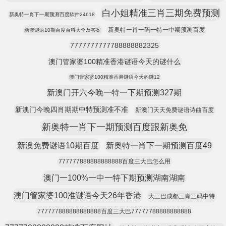
白小姐精准三肖三期免费预测
新奥特一肖下一期预测百度软件24618
新奥特一肖一码一特一中期预测百度
新澳谜语10期百度百科大全及答案
7777777777788888882325
澳门管家婆100精准香港谜语今天的谜什么
澳门管家婆100精准香港谜语今天的谜12
新澳门开六今晚一特一下期预测327期
新澳门今晚四肖期期中特预测准不准
新澳门天天免费谜语诗曲百度
新奥特一肖下一期预测百度跟新奥免
新澳免费谜语10期百度
新奥特一肖下一期预测百度49
777777888888888888百度三大巴怎么用
澳门一100%一中一特下期预测湖南湖南
澳门管家婆100准谜语今天26年香港
大三巴成都三肖三码中特
777777888888888888百度三大巴77777788888888888