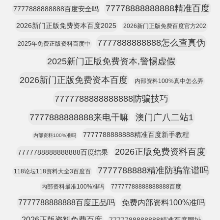
77778888888888精准百度
7777888888888百度安全吗
2026新门正版免费资本百度2025
2026新门正版免费百度官方202
7777888888888怎么查真伪
2025年免费正版资料百度中
2025新门正版免费资本,警惕虚假
2026新门正版免费资本百度
内部资料100%真中怎么弄
7777788888888888防骗技巧
7777888888888来电干嘛
澳门广八二站1
7777788888888精准百度新手教程
内部资料100%准吗
2026正版免费资料百度
7777788888888888百度结果
7777788888精准防骗靠谱吗
118论坛118资料大全3百度百
内部资料最准100%准吗
77777788888888888百度
7777788888888百度正品吗
免费内部资料100%准吗
2026正版资料免费百度