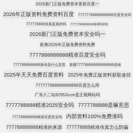
2026新门正版免费资本更新百度一
2026年正版资料免费资料百度
77777788888888888百度安全吗
777778888传真是真的吗
7777788888888靠谱吗评价
2026新门正版免费资本安全吗一
新澳2026年正版免费资料免费
7777888888888精准百度安全吗
7777888888888新传是什么意思
新疆777788888888888888是啥
2025年天天免费百度资料
2025年免费正版资料获取途径
777777888888888888百度怎么用
广东八二站82953ccm是正规网站吗
7777788888精准2025安全吗
7777788888是嘛意思
内部资料100%免费准吗
777788888888精准百度安全吗
777788888888精准的来源
777778888精准传真怎么防骗