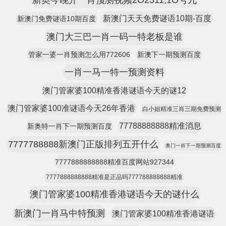
新奥今晚开一肖预测视频2O2511,1O号九
新澳门天天免费谜语10期-百度
新澳门免费谜语10期百度
澳门大三巴一肖一码一特老板是谁
管家一婆一肖预测怎么用772606
新澳下一期预测百度
一肖一马一特一预测资料
澳门管家婆100精准香港谜语今天的谜12
澳门管家婆100准谜语今天26年香港
白小姐精准三肖三期免费预测
77788888888精准消息
新奥特一肖下一期预测百度
7777788888新澳门正版排列五开什么
奥门一肖下一期预测百度
7777888888888精准百度网站927344
7777888888888精准是正品吗777788888888精准
澳门管家婆100精准香港谜语今天的谜什么
新澳门一肖马中特预测
澳门管家婆100精准香港谜语