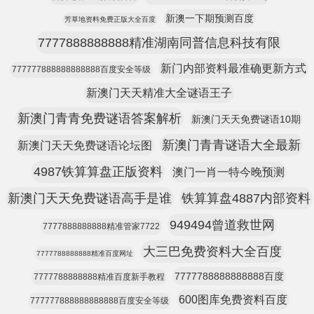
新澳一下期预测百度
芳草地资料免费正版大全百度
7777888888888精准湖南同普信息科技有限
新门内部资料最准确更新方式
777777888888888888百度安全等级
新澳门天天精准大全谜语王子
新澳门青青免费谜语答案解析
新澳门天天免费谜语10期
新澳门青青谜语大全最新
新澳门天天免费谜语论坛图
4987铁算算盘正版资料
澳门一肖一特今晚预测
新澳门天天免费谜语高手是谁
铁算算盘4887内部资料
949494曾道救世网
7777888888888精准管家7722
大三巴免费资料大全百度
7777788888888精准百度网址
7777788888888888百度
7777788888888精准百度新手教程
600图库免费资料百度
777777888888888888百度安全等级