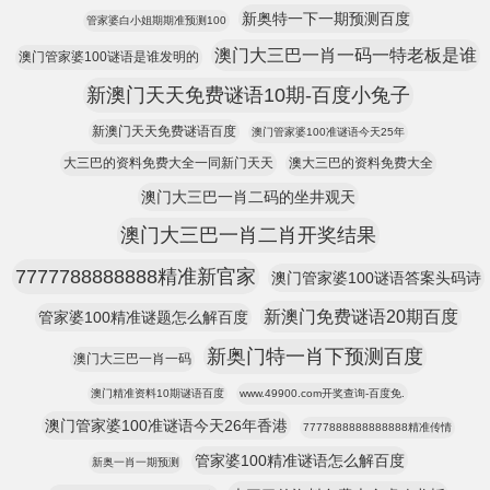
新奥特一下一期预测百度
管家婆白小姐期期准预测100
澳门大三巴一肖一码一特老板是谁
澳门管家婆100谜语是谁发明的
新澳门天天免费谜语10期-百度小兔子
新澳门天天免费谜语百度
澳门管家婆100准谜语今天25年
大三巴的资料免费大全一同新门天天
澳大三巴的资料免费大全
澳门大三巴一肖二码的坐井观天
澳门大三巴一肖二肖开奖结果
7777788888888精准新官家
澳门管家婆100谜语答案头码诗
新澳门免费谜语20期百度
管家婆100精准谜题怎么解百度
新奥门特一肖下预测百度
澳门大三巴一肖一码
澳门精准资料10期谜语百度
www.49900.com开奖查询-百度免.
澳门管家婆100准谜语今天26年香港
7777888888888888精准传情
管家婆100精准谜语怎么解百度
新奥一肖一期预测