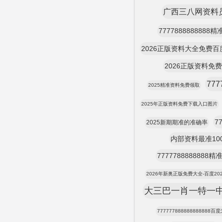
广西三八网资料
777788888888
2026正版资料大全免费百
2026正版资料免
777
2025精准资料免费领取
2025年正版资料免费下载入口图片
7
2025新期期准的准确率
内部资料最准10
7777788888888
2026年新奥正版免费大全-百度20
大三巴一肖一特一
777777888888888888百