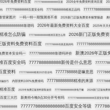
2026年免费资料百度
2026全年免费资料查询百度
2
7777788888888888百度
77777788888
7777788888888百度安全吗
77778888888精准正品吗
谱吗
8精准管家图片
一码一特一期预测准不准
2026新门正版免费资本猴警惕虚
奥
2026年最新免费资料大全百度
7888888888888靠谱吗
2025年天
88精准怎么防骗
2026新门正版免费
7777888888888精准百度怎么用
年正版资料免费资料百度
77777788888888
777778888传真是真的吗
新澳2026年正
版免费资本安全吗一
7777788888888靠谱吗评价
88精准百度安全吗
7777888888888新传是什么意思
777777
费百度资料
7777788888是嘛意思
77778
7777788888精准2025安全吗
777788888888精准的来源
内部资料100%免费准吗
77777
88防骗技巧
88精准百度
2025年免费正版资料获取途径
7777888888888来电干嘛
2026新门正版免费
888百度三大巴
新奥特今晚9点30分开号有吗
777777888888888888百度安全等级
777777888888888888百度安全等级
77778
7888888888