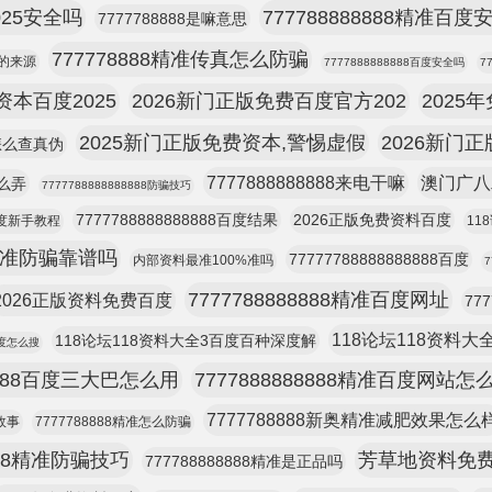
2025安全吗
777788888888精准百度
7777788888是嘛意思
777778888精准传真怎么防骗
准的来源
7777888888888百度安全吗
7
资本百度2025
2026新门正版免费百度官方202
2025
2025新门正版免费资本,警惕虚假
2026新门
8怎么查真伪
7777888888888来电干嘛
澳门广八
么弄
7777788888888888防骗技巧
7777788888888888百度结果
2026正版免费资料百度
准百度新手教程
11
88精准防骗靠谱吗
77777788888888888百度
内部资料最准100%准吗
7777788888888精准百度网址
2026正版资料免费百度
77
118论坛118资料
118论坛118资料大全3百度百种深度解
8百度怎么搜
888888百度三大巴怎么用
7777888888888精准百度网站怎
7777788888新奥精准减肥效果怎么
故事
7777788888精准怎么防骗
8888精准防骗技巧
芳草地资料免
777788888888精准是正品吗