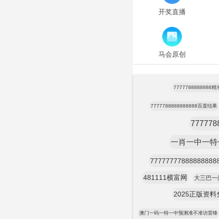
开奖直播
马会原创
777778888888
7777788888888888百度结果
77777
一肖一中一特
7777777788888888
481111横富网
大三巴一
2025正版资
澳门一码一特一中预测准不准访雷锋