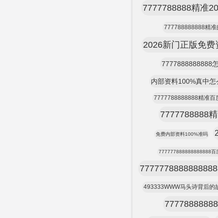
7777788888精准
777788888888精
2026新门正版免费
777788888888
内部资料100%真中怎
7777788888888精
77777888
免费内部资料100%准吗
77777788888888888
777777888888
493333WWW马头诗背后的
77778888