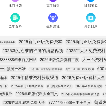
澳门挂牌
高手解迷
港彩图库
全年资料
生肖属性
开奖日期
2025新门正版免费资本
2025新门正版免费
8精准百度新手教程
2025新期期准的准确的消息视频
2025年天天免费资
大三巴资料
88888888精准百度网站
2026正版免费资料百度
60
一中预测准不准
一码一特一中下期号码预测最新
奥门一肖一特一码精准预测
2025年精准资料获取渠道
2026免费正版资料大全
88精准
尚一特
2025年新门正版免费资料
新门内资料免费公开
2025年正版资料免费
2026年正版资料大全百文
料免费获取
2025新港期期准最准最新消息
大
曾道
2026芳草地资料免费大全
77777788888王中王含义