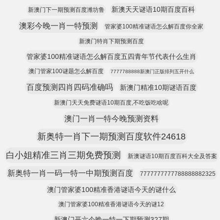
新澳天天谜语10期百度百科
新澳门下一期预测百度潍坊鲁
澳彩今晚一肖一特预测
管家婆100精准谜语怎么解百度你全家
新澳门特肖下期预测百度
管家婆100精准谜语怎么解百度五四青年节代表什么生肖
澳门管家100谜题怎么解百度
7777788888新澳门正版排列五开什么
百度预测四肖四码准确吗
新澳门精准10期谜语百度
新澳门天天免费谜语10期百度,不吃饭吃啥呢
澳门一肖一特今晚预测资料
新奥特一肖下一期预测百度软件24618
白小姐精准三肖三期免费预测
新澳谜语10期百度百科大全及答案
新奥特一肖一码一特一中期预测百度
7777777777788888882325
澳门管家婆100精准香港谜语今天的谜什么
澳门管家婆100精准香港谜语今天的谜12
新澳门开六今晚一特一下期预测327期