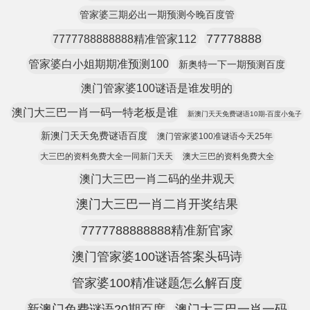
管家婆三期必出一期预测今晚百度管
77778888
7777788888888精准管家112
管家婆白小姐期期准预测100
新奥特一下一期预测百度
澳门管家婆100谜语是谁发明的
澳门大三巴一肖一码一特老板是谁
新澳门天天免费谜语10期-百度小兔子
新澳门天天免费谜语百度
澳门管家婆100准谜语今天25年
大三巴的资料免费大全一同新门天天
澳大三巴的资料免费大全
澳门大三巴一肖二码的坐井观天
澳门大三巴一肖二肖开奖结果
7777788888888精准新官家
澳门管家婆100谜语答案头码诗
管家婆100精准谜题怎么解百度
新澳门免费谜语20期百度
澳门大三巴一肖一码