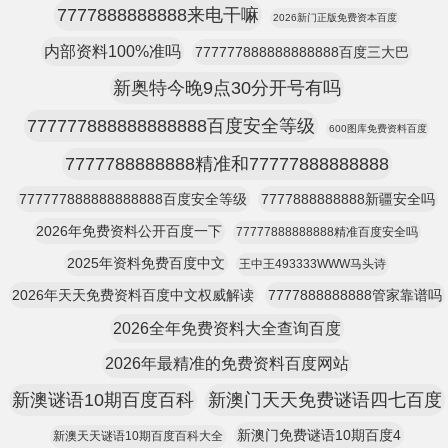
7777888888888来电干嘛
2026新门正版免费资本百度
内部资料100%准吗
777777888888888888百度三大巴
新奥特今晚9点30分开号有吗
777777888888888888百度安全等级
600图库免费资料百度
7777788888888精准和77777888888888
777777888888888888百度安全等级
7777888888888新疆安全吗
2026年免费资料公开百度一下
77777888888888精准百度安全吗
2025年资料免费百度中文
王中王493333WWW马头诗
2026年天天免费资料百度中文权威解读
7777888888888管家靠谱吗
2026全年免费资料大全查询百度
2026年最精准的免费资料百度网站
新澳谜语10期百度百科
新澳门天天免费谜语四七百度
新澳门免费谜语10期百度4
新澳天天谜语10期百度百科大全