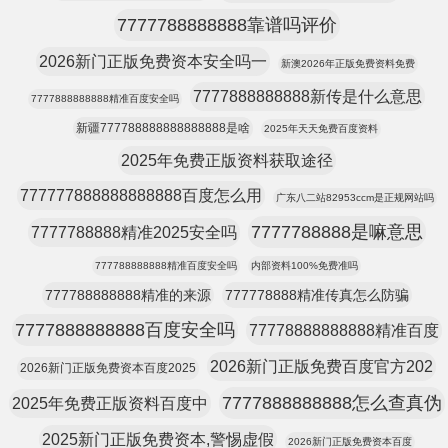
7777788888888靠谱吗评价
2026新门正版免费资本安全吗一
新澳2026年正版免费资料免费
7777888888888新传是什么意思
7777888888888精准百度安全吗
新疆777788888888888888是啥
2025年天天免费百度资料
2025年免费正版资料获取途径
777777888888888888百度怎么用
广东八二站82953ccm是正规网站吗
7777788888是嘛意思
7777788888精准2025安全吗
777788888888精准百度安全吗
内部资料100%免费准吗
777788888888精准的来源
777778888精准传真怎么防骗
7777888888888百度安全吗
77778888888888精准百度
2026新门正版免费百度官方202
2026新门正版免费资本百度2025
7777888888888怎么查真伪
2025年免费正版资料百度中
2025新门正版免费资本,警惕虚假
2026新门正版免费资本百度