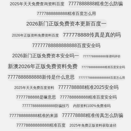
7777888888精准怎么防骗
2025年天天免费查询资料百度
7777888888888精准百度怎么用
2026新门正版免费资本更新百度一
777778888传真是真的吗
2026年正版资料免费资料百度
77777788888888888百度安全吗
2026新门正版免费资本安全吗一
7777788888888靠谱吗评价
新澳2026年正版免费资料免费
7777888888888精准百度安全吗
7777888888888新传是什么意思
777777888888888888百度怎么用
7777788888精准2025安全吗
2025年天天免费百度资料
7777788888是嘛意思
777788888888精准百度安全吗
7777788888888888防骗技巧
内部资料100%免费准吗
777778888精准传真怎么防骗
777788888888精准的来源
77778888888888精准百度
2025年免费正版资料获取途径