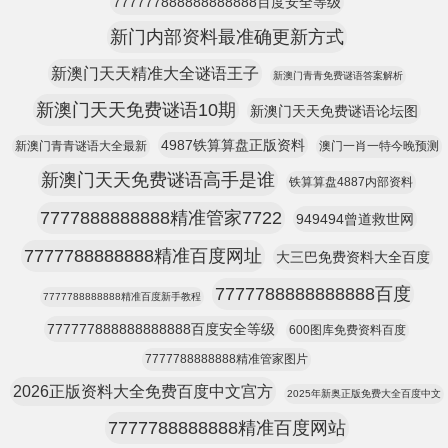
777777888888888888百度安全等级
新门内部资料最准确更新方式
新澳门天天精准大全谜语王子
新澳门青青免费谜语答案解析
新澳门天天免费谜语10期
新澳门天天免费谜语论坛图
4987铁算算盘正版资料
新澳门青青谜语大全最新
澳门一肖一特今晚预测
新澳门天天免费谜语高手是谁
铁算算盘4887内部资料
7777888888888精准管家7722
949494曾道救世网
7777788888888精准百度网址
大三巴免费资料大全百度
7777788888888888百度
7777788888888精准百度新手教程
777777888888888888百度安全等级
600图库免费资料百度
7777788888888精准管家图片
2026正版资料大全免费百度中文宫方
2025年新奥正版免费大全百度中文
7777788888888精准百度网站