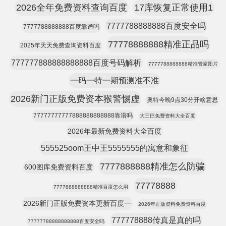
2026全年免费资料查询百度
17库恢复正常使用1
7777788888888百度安全吗
7777788888888百度靠谱吗
77778888888精准正品吗
2025年天天免费查询资料百度
777777888888888888百度号码解析
7777788888888精准管家图片
一码一特一期预测准不准
2026新门正版免费资本猴警惕虚
奥特今晚9点30分开啥意思
77777777777888888888888靠谱吗
大三巴免费资料大全百度
2026年最新免费资料大全百度
555525oom王中王5555555的寓意和象征
7777888888精准怎么防骗
600图库免费资料百度
77778888
7777888888888精准百度怎么用
2026新门正版免费资本更新百度一
2026年正版资料免费资料百度
777778888传真是真的吗
77777788888888888百度安全吗