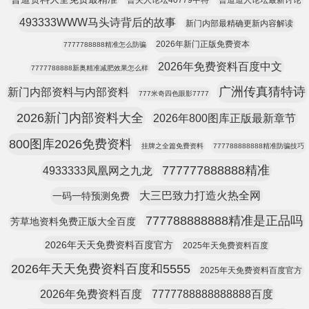
曾夫人论坛40779中特
曾道道人论坛最新讨论
493333WWW马头诗背后的故事
新门内部最精确更新内容解读
2026年新门正版免费资本
7777788888精准怎么防骗
2026年免费资料百度中文
7777788888新奥精准减肥效果怎么样
广洲传真猜特诗
新门内部资料与内部资料
777米奇四色眼影7777
2026新门内部资料大全
2026年800图库正版最新章节
800图库2026免费资料
挂牌之全篇免费资料
777788888888精准防骗技巧
777777888888精准
4933333凤凰网之九龙
大三巴致力打造火热全网
一码一特预测免费
777788888888精准是正品吗
芳草地资料免费正版大全百度
2026年天天免费资料百度官方
2025年天免费资料百度
2026年天天免费资料百度和5555
2025年天免费资料百度官方
2026年免费资料百度
7777788888888888百度