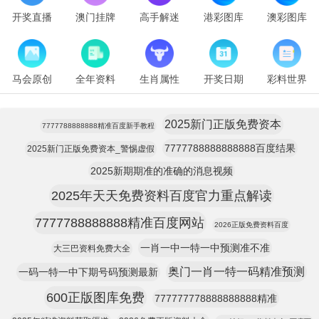
开奖直播
澳门挂牌
高手解迷
港彩图库
澳彩图库
马会原创
全年资料
生肖属性
开奖日期
彩料世界
2025新门正版免费资本
7777788888888精准百度新手教程
7777788888888888百度结果
2025新门正版免费资本_警惕虚假
2025新期期准的准确的消息视频
2025年天天免费资料百度官力重点解读
7777788888888精准百度网站
2026正版免费资料百度
一肖一中一特一中预测准不准
大三巴资料免费大全
奥门一肖一特一码精准预测
一码一特一中下期号码预测最新
600正版图库免费
777777778888888888精准