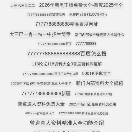
2026年新奥正版免费大全-百度2025年全
大三巴三肖二二
免费内部资料100%准吗
7777788888888百度正品吗
7777788888888精准百度网址
大三巴一肖一特一中招生简章
新门内部最准确更新方式是什么
7777788888
7777778888888888百度
777777888888888888百度怎么搜
118论坛118资料大全3百度百种深度解
800TK图库大全
777777888888888888百度三大巴怎么用
新门内部资料大全揭秘
2025年正版资料免费最新版本大全图片
777777888888888新疆
2026广州传真猜特诗第17期
曾道道人资料免费大全
2025年新门正免费资料怎么用
600k.cm官网登录入口
7777888888888精准百度网站怎么用
曾道真人资料精准大全功能介绍