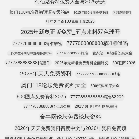
何仙姑资料兔费大全与2025天天
澳门100精准香港谜语今天的谜
2025年800图库免费下载
内部绝密资料
挂牌之全篇100免费正版2025
2025年新奥正版免费_五点来料双色球开
7777888888888精准靠谱吗
7777788888888精准解密
77778888888精准
管家婆100谜语答案大全
二四六香港期期中预测准确吗9w
7777888888888精准丫
2025年最精准免费资料全面释义
800图库2026
2025年天天免费资料
77777777888888888精准
奥门118论坛免费资料大全
600资料图库大全
800图库免费资料2025
7777888888888精准32209
7777788888888精准怎么用
2025澳门挂牌灯牌免费吗
金牛网论坛免费论坛资料
2026年天天免费资料百度中文与2026年资料免费领
曾道资料大全免费最精准