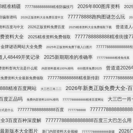
888精准精疆
2026年800图库资料
20
7777888888888精准防骗技巧
777778888跑狗图谜怎么玩
精准防骗靠谱吗
2026正版资料大全免费百度中文
2
曾道道人
费资料百度与中文
2026正版资料免费百度
2025精准资料大全免费领取下载
免费资料大全
7777788888888精准街接77
2025精准资料免费领取
金牌谜语网站大全免费
7777788888888888
2025年正版资料免费下载入口图片
道人48449开奖记录
2025新期期准的准确率
7777788888精准免传真
曾道道202
免费资料杳询方法是什么呢
内部资料最准100%准吗
600图库兔费2025
7777788888888精准新传剧
77777788888
精准免费资料大全最新免费领取
2026年新奥正版免费大全-百
88888精准百度网站
大三巴三肖二二
88百度正品吗
大三巴一肖
免费内部资料100%准吗
7777788888888精准百度网址
7777778888888
7777778888888888百度
方式是什么
7777788888
料大全3百度百种深度解
777777888888888888百度三大巴怎么用
费最新版本大全图片
202
新门内部资料大全揭秘
777777888888888新疆