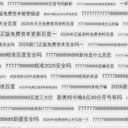
一
品吗
777777888888888888百度号码解析
7777788888888精准管家图片
正版免费资本猴警惕虚
7777777777788888
奥特今晚9点30分开啥意思
料大全百度
2025年天天免费查询资料百度
7777888888精准怎么防骗
77
新门正版免费资本更新百度一
2026年正版资料免费资料百度
7777
2026新门正版免费资本安全吗一
8百度安全吗
7777788888888靠谱吗
88888精准百度安全吗
7777888888888新传是什么意思
777777
7777788888精准2025安全吗
7777788888是嘛意思
料
777
7777788
777788888888精准的来源
内部资料100%免费准吗
防骗技巧
8精准百度
202
7777888888888来电干嘛
2025年免费正版资料获取途径
新奥特今晚9点30分开号有吗
7888888888888百度三大巴
7
77777788888888
7777788888888精准和77777888888888
8888888新疆安全吗
777778888888
2026年免费资料公开百度一下