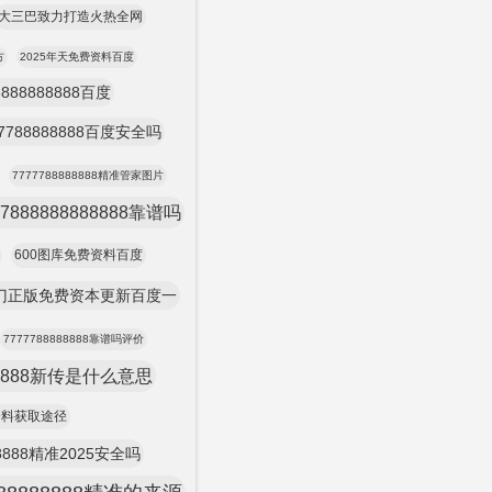
大三巴致力打造火热全网
方
2025年天免费资料百度
8888888888百度
77788888888百度安全吗
7777788888888精准管家图片
77888888888888靠谱吗
600图库免费资料百度
新门正版免费资本更新百度一
7777788888888靠谱吗评价
888888新传是什么意思
资料获取途径
88888精准2025安全吗