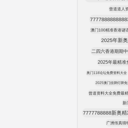
曾道道人
7777888888
澳门100精准香港谜
2025年
二四六香港期期中
2025年最精
奥门118论坛免费资料大全
2025澳门挂牌灯牌
曾道资料大全免费最
新
7777788888新
广洲传真猜