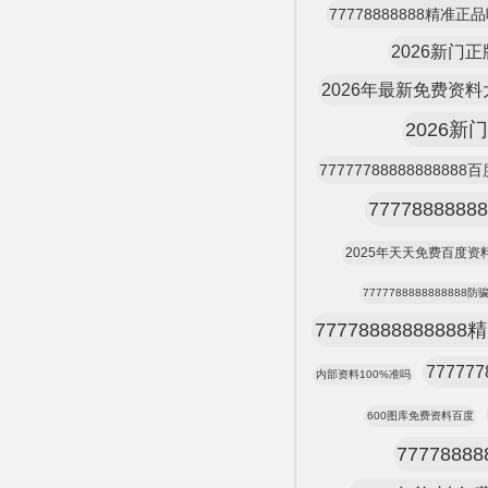
77778888888精准正
2026新门
2026年最新免费资
2026
7777778888888888
77778888
2025年天天免费百度资
7777788888888888
7777888888888
77777
内部资料100%准吗
600图库免费资料百度
777788