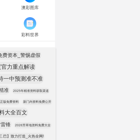
澳彩图库
彩料世界
版免费资本_警惕虚假
度官力重点解读
特一中预测准不准
8精准
2025年精准资料获取渠道
门正版免费资料
新门内资料免费公开
资料大全百文
访雷锋
2026芳草地资料免费大全
三.巴】致力打造_火热全网!