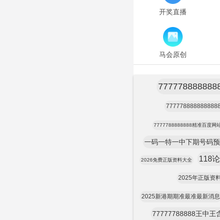
开奖直播
马会原创
777778888
7777788888888
7777788888888精准百度网
一码一特一中下期号码预
118
2026免费正版资料大全
2025年正版资
2025新港期期准最准最新消息
77777788888王中