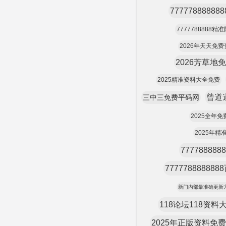
7777788888
7777788888
2026年天天免
2026芳草地
2025精准资料大全免费
曾道
三中三免费平码网
2025全年
2025年
77778888
77777888888
新门内部最准确更新
118论坛118资
2025年正版资料免