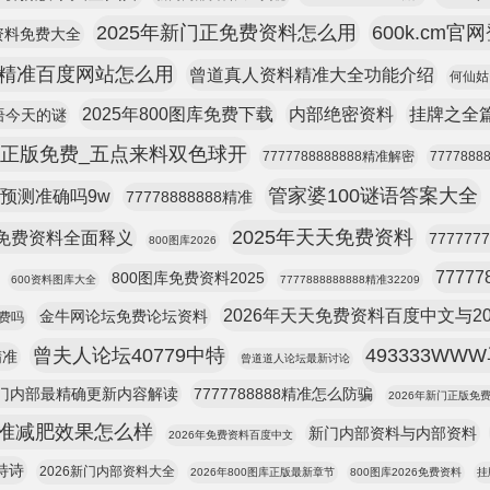
2025年新门正免费资料怎么用
600k.cm
资料免费大全
888精准百度网站怎么用
曾道真人资料精准大全功能介绍
何仙姑
2025年800图库免费下载
内部绝密资料
挂牌之全篇
语今天的谜
新奥正版免费_五点来料双色球开
7777788888888精准解密
777788
管家婆100谜语答案大全
预测准确吗9w
77778888888精准
2025年天天免费资料
准免费资料全面释义
777777
800图库2026
7777
800图库免费资料2025
600资料图库大全
7777888888888精准32209
2026年天天免费资料百度中文与2
金牛网论坛免费论坛资料
免费吗
曾夫人论坛40779中特
493333W
精准
曾道道人论坛最新讨论
门内部最精确更新内容解读
7777788888精准怎么防骗
2026年新门正版免
奥精准减肥效果怎么样
新门内部资料与内部资料
2026年免费资料百度中文
特诗
2026新门内部资料大全
2026年800图库正版最新章节
800图库2026免费资料
挂