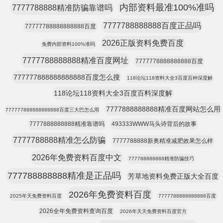
内部资料最准100%准吗
7777788888精准防骗靠谱吗
7777788888888百度正品吗
77777788888888888百度
2026正版资料免费百度
免费内部资料100%准吗
7777788888888精准百度网址
7777778888888888百度
777777888888888888百度怎么搜
118论坛118资料大全3百度百种深度解
118论坛118资料大全3百度百料深度解
7777888888888精准百度网站怎么用
777777888888888888百度三大巴怎么用
7777888888888精准靠谱吗
493333WWW马头诗背后的故事
7777788888精准怎么防骗
7777788888新奥精准减肥效果怎么样
2026年免费资料百度中文
777788888888精准防骗技巧
777788888888精准是正品吗
芳草地资料免费正版大全百度
2026年免费资料百度
2025年天免费资料百度
7777788888888888百度
2026全年免费资料查询百度
2026年天天免费资料百度官方