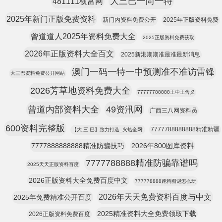
大三巴一尚一特
481111横富网
2025年新门正版免费资料
新门内资料免费公开
2025年正版资料免费
曾道道人2025年资料免费大全
2025正版资料免费获取
2026年正版资料大全百文
2025新港期期准最准最新消息
澳门一码一特一中预测准不准访雷锋
大三巴资料免费公开网站
2026芳草地资料免费大全
77777788888王中王含义
曾道内部资料大全
49资汛网
广西三八网资料员
600资料完整版
7777788888888精准精疆
【大.三.巴】致力打造_火热全网!
7777888888888精准防骗技巧
2026年800图库资料
7777788888精准防骗靠谱吗
2025天天正版资料百度
2026正版资料大全免费百度中文
777778888跑狗图谜怎么玩
2026年天天免费资料百度与中文
2025年免费精准公开百度
2025精准资料大全免费领取下载
2026正版资料免费百度