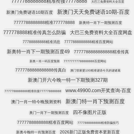
7777788888888精准衔接77778888
大巴三免费资料大全百度
新澳门天天免费谜语10期-百度
新澳门免费谜语10期百度
7777788888888精准777778888
新奥特一肖下一期预测百度
777778888精准传真怎么防骗
大巴三免费资料大全百度网盘
77788888888精准消息
7777888888888精准百度网站
新奥特一肖下一期预测百度49
7777788888888888精准传真
新奥一肖一码百度预测
77777777788888888百度网站
7777788888888888传真白
澳门管家婆100精准谜语今天的谜诸葛
新澳门开六今晚一特一下期预测327期
www.49900.com开奖查询-百度
7777788888888精准街接777778888888
新澳门特一肖下预测百度
澳门一肖一特今晚预测资料
四不像图片正版
奥门一肖下一期预测百度
7777788888888精准百度网站
7777888888888精准防骗技巧
2026新门正版免费资本更新百度
新奥今晚特一肖预测百度