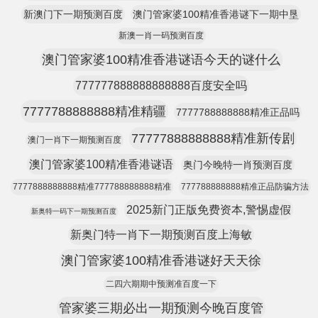
新澳门下一期预测百度
澳门管家婆100精准香港谜下一期中垦
新澳一肖一码预测百度
澳门管家婆100精准香港谜语今天的谜什么
777777888888888888百度安全吗
7777788888888精准精疆
7777788888888精准正品吗
77777888888888精准新传剧
澳门一肖下一期预测百度
澳门管家婆100精准香港谜语
奥门今晚特一肖预测百度
7777888888888精准777788888888精准
777788888888精准正品防骗方法
2025新门正版免费资本,警惕虚假
新奥特一码下一期预测百度
新奥门特一肖下一期预测百度上海敏
澳门管家婆100精准香港谜好天天徐
二四六期期中预测准百度一下
管家婆三期必出一期预测今晚百度管