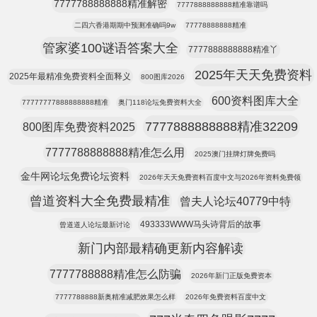
7777788888888精准解密
7777888888888精准靠谱吗
二四六香港期期中预测准确吗9w
77778888888精准
管家婆100谜语答案大全
7777888888888精准丫
2025年天天免费资料
2025年最精准免费资料全面释义
800图库2026
600资料图库大全
77777777888888888精准
奥门118论坛免费资料大全
7777888888888精准32209
800图库免费资料2025
7777788888888精准怎么用
2025澳门挂牌灯牌免费吗
金牛网论坛免费论坛资料
2026年天天免费资料百度中文与2026年资料免费领
曾道资料大全免费最精准
曾夫人论坛40779中特
493333WWW马头诗背后的故事
曾道道人论坛最新讨论
新门内部最精确更新内容解读
7777788888精准怎么防骗
2026年新门正版免费资本
7777788888新奥精准减肥效果怎么样
2026年免费资料百度中文