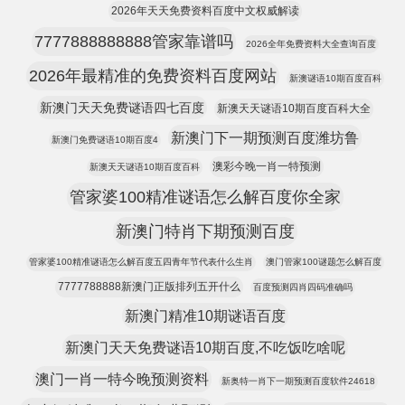
2026年天天免费资料百度中文权威解读
7777888888888管家靠谱吗
2026全年免费资料大全查询百度
2026年最精准的免费资料百度网站
新澳谜语10期百度百科
新澳门天天免费谜语四七百度
新澳天天谜语10期百度百科大全
新澳门下一期预测百度潍坊鲁
新澳门免费谜语10期百度4
澳彩今晚一肖一特预测
新澳天天谜语10期百度百科
管家婆100精准谜语怎么解百度你全家
新澳门特肖下期预测百度
管家婆100精准谜语怎么解百度五四青年节代表什么生肖
澳门管家100谜题怎么解百度
7777788888新澳门正版排列五开什么
百度预测四肖四码准确吗
新澳门精准10期谜语百度
新澳门天天免费谜语10期百度,不吃饭吃啥呢
澳门一肖一特今晚预测资料
新奥特一肖下一期预测百度软件24618