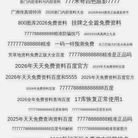
777米奇四色眼影7777
新门内部资料与内部资料
广洲传真猜特诗
2026新门内部资料大全
2026年800图库正版最新章节
挂牌之全篇免费资料
800图库2026免费资料
777788888888精准防骗技巧
4933333凤凰网之九龙
777777888888精准
一码一特预测免费
大三巴致力打造火热全网
777788888888精准是正品吗
芳草地资料免费正版大全百度
2026年天天免费资料百度官方
2025年天免费资料百度
2026年天天免费资料百度和5555
2025年天免费资料百度官方
7777788888888888百度
2026年免费资料百度
17库恢复正常使用1
2026全年免费资料查询百度
7777788888888百度靠谱吗
7777788888888百度安全吗
2025年天天免费查询资料百度
77778888888精准正品吗
777777888888888888百度号码解析
7777788888888精准管家图片