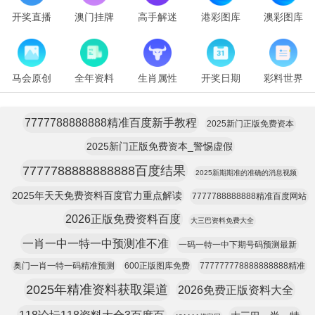
开奖直播
澳门挂牌
高手解迷
港彩图库
澳彩图库
马会原创
全年资料
生肖属性
开奖日期
彩料世界
7777788888888精准百度新手教程
2025新门正版免费资本
2025新门正版免费资本_警惕虚假
7777788888888888百度结果
2025新期期准的准确的消息视频
2025年天天免费资料百度官力重点解读
7777788888888精准百度网站
2026正版免费资料百度
大三巴资料免费大全
一肖一中一特一中预测准不准
一码一特一中下期号码预测最新
奥门一肖一特一码精准预测
600正版图库免费
777777778888888888精准
2025年精准资料获取渠道
2026免费正版资料大全