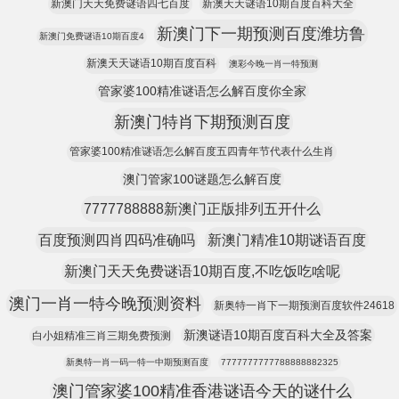
新澳门天天免费谜语四七百度
新澳天天谜语10期百度百科大全
新澳门下一期预测百度潍坊鲁
新澳门免费谜语10期百度4
新澳天天谜语10期百度百科
澳彩今晚一肖一特预测
管家婆100精准谜语怎么解百度你全家
新澳门特肖下期预测百度
管家婆100精准谜语怎么解百度五四青年节代表什么生肖
澳门管家100谜题怎么解百度
7777788888新澳门正版排列五开什么
百度预测四肖四码准确吗
新澳门精准10期谜语百度
新澳门天天免费谜语10期百度,不吃饭吃啥呢
澳门一肖一特今晚预测资料
新奥特一肖下一期预测百度软件24618
新澳谜语10期百度百科大全及答案
白小姐精准三肖三期免费预测
新奥特一肖一码一特一中期预测百度
7777777777788888882325
澳门管家婆100精准香港谜语今天的谜什么