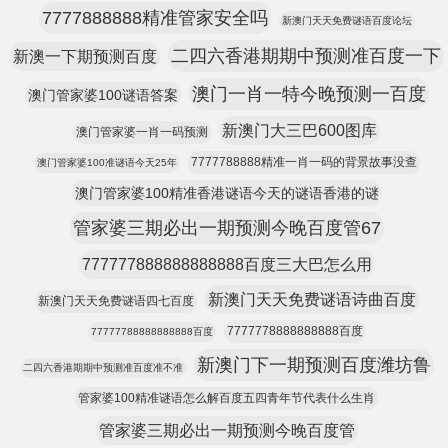
7777888888精准管家安全吗
新澳门天天免费谜语百度论坛
二四六香港期期中预测准百度一下
新澳一下期预测百度
澳门一肖一特今晚预测一百度
澳门管家婆100谜语答案
新澳门大三巴600图库
澳门管家婆一肖一码预测
7777788888精准一肖一码的背景故事没查
澳门管家婆100准谜语今天25年
澳门管家婆100精准香港谜语今天的谜语香港的谜
管家婆三期必出一期预测今晚百度管67
777777888888888888百度三大巴怎么用
新澳门天天免费谜语诗曲百度
新澳门天天免费谜语四七百度
7777778888888888百度
77777788888888888百度
新澳门下一期预测百度潍坊鲁
二四六香港期期中预测准百度准不准
管家婆100精准谜语怎么解百度五四青年节代表什么生肖
管家婆三期必出一期预测今晚百度管