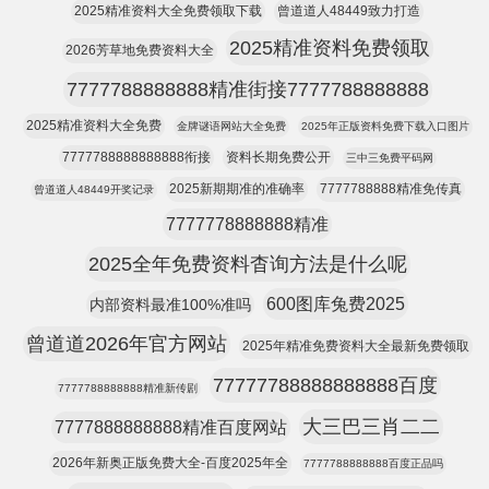
2025精准资料大全免费领取下载
曾道道人48449致力打造
2025精准资料免费领取
2026芳草地免费资料大全
7777788888888精准街接7777788888888
2025精准资料大全免费
金牌谜语网站大全免费
2025年正版资料免费下载入口图片
7777788888888888衔接
资料长期免费公开
三中三免费平码网
2025新期期准的准确率
7777788888精准免传真
曾道道人48449开奖记录
7777778888888精准
2025全年免费资料杳询方法是什么呢
600图库兔费2025
内部资料最准100%准吗
曾道道2026年官方网站
2025年精准免费资料大全最新免费领取
77777788888888888百度
7777788888888精准新传剧
大三巴三肖二二
7777888888888精准百度网站
2026年新奥正版免费大全-百度2025年全
7777788888888百度正品吗