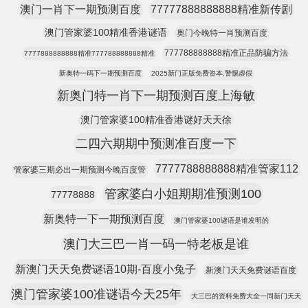
澳门一肖下一期预测百度
77777888888888精准新传剧
澳门管家婆100精准香港谜语
奥门今晚特一肖预测百度
777788888888精准正品防骗方法
7777888888888精准777788888888精准
新奥特一码下一期预测百度
2025新门正版免费资本,警惕虚假
新奥门特一肖下一期预测百度上海敏
澳门管家婆100精准香港谜好天天徐
二四六期期中预测准百度一下
7777788888888精准管家112
管家婆三期必出一期预测今晚百度管
管家婆白小姐期期准预测100
77778888
新奥特一下一期预测百度
澳门管家婆100谜语是谁发明的
澳门大三巴一肖一码一特老板是谁
新澳门天天免费谜语10期-百度小兔子
新澳门天天免费谜语百度
澳门管家婆100准谜语今天25年
大三巴的资料免费大全一同新门天天