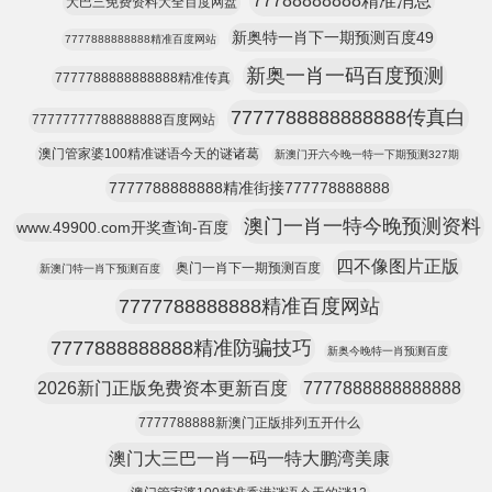
77788888888精准消息
大巴三免费资料大全百度网盘
新奥特一肖下一期预测百度49
7777888888888精准百度网站
新奥一肖一码百度预测
7777788888888888精准传真
7777788888888888传真白
77777777788888888百度网站
澳门管家婆100精准谜语今天的谜诸葛
新澳门开六今晚一特一下期预测327期
7777788888888精准街接777778888888
澳门一肖一特今晚预测资料
www.49900.com开奖查询-百度
四不像图片正版
奥门一肖下一期预测百度
新澳门特一肖下预测百度
7777788888888精准百度网站
7777888888888精准防骗技巧
新奥今晚特一肖预测百度
2026新门正版免费资本更新百度
7777888888888888
7777788888新澳门正版排列五开什么
澳门大三巴一肖一码一特大鹏湾美康