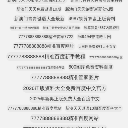
新澳门天天免费谜语10期
新澳门天天免费谜语论坛图
新澳门青青谜语大全最新
4987铁算算盘正版资料
铁算算盘4887内部资料
澳门一肖一特今晚预测
新澳门天天免费谜语高手是谁
7777888888888精准管家7722
949494曾道救世网
7777788888888精准百度网址
大三巴免费资料大全百度
7777788888888精准百度新手教程
7777788888888888百度
600图库免费资料百度
777777888888888888百度安全等级
7777788888888精准管家图片
2026正版资料大全免费百度中文宫方
2025年新奥正版免费大全百度中文
7777788888888精准百度网站
新澳天天谜语10期百度百科大全
7777888888888精准百度网站