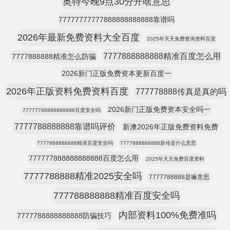
奥特今晚9点30分开啥意思
77777777777888888888888靠谱吗
2026年最新免费资料大全百度
2025年天天免费查询资料百度
7777888888888精准百度怎么用
7777888888精准怎么防骗
2026新门正版免费资本更新百度一
2026年正版资料免费资料百度
777778888传真是真的吗
2026新门正版免费资本安全吗一
77777788888888888百度安全吗
7777788888888靠谱吗评价
新澳2026年正版免费资料免费
7777888888888精准百度安全吗
7777888888888新传是什么意思
777777888888888888百度怎么用
2025年天天免费百度资料
7777788888精准2025安全吗
7777788888是嘛意思
777788888888精准百度安全吗
内部资料100%免费准吗
7777788888888888防骗技巧