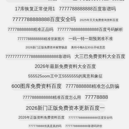
17库恢复正常使用1
7777788888888百度靠谱吗
7777788888888百度安全吗
2025年天天免费查询资料百度
77778888888精准正品吗
777777888888888888百度号码解析
一码一特一期预测准不准
7777788888888精准管家图片
2026新门正版免费资本猴警惕虚
奥特今晚9点30分开啥意思
大三巴免费资料大全百度
77777777777888888888888靠谱吗
2026年最新免费资料大全百度
555525oom王中王5555555的寓意和象征
600图库免费资料百度
7777888888精准怎么防骗
77778888
7777888888888精准百度怎么用
2026新门正版免费资本更新百度一
2026年正版资料免费资料百度
77777788888888888百度安全吗
777778888传真是真的吗
7777788888888靠谱吗评价