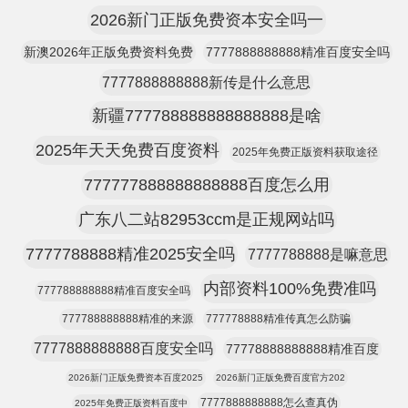
2026新门正版免费资本安全吗一
新澳2026年正版免费资料免费
7777888888888精准百度安全吗
7777888888888新传是什么意思
新疆777788888888888888是啥
2025年天天免费百度资料
2025年免费正版资料获取途径
777777888888888888百度怎么用
广东八二站82953ccm是正规网站吗
7777788888精准2025安全吗
7777788888是嘛意思
内部资料100%免费准吗
777788888888精准百度安全吗
777788888888精准的来源
777778888精准传真怎么防骗
7777888888888百度安全吗
77778888888888精准百度
2026新门正版免费资本百度2025
2026新门正版免费百度官方202
7777888888888怎么查真伪
2025年免费正版资料百度中