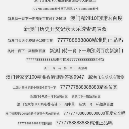
澳门管家婆100精准香港谜语今天的谜12
7777888888888精准是正品吗777788888888精准
澳门精准10期谜语百度
新奥特一肖下一期预测百度软件24618
新澳门历史开奖记录大乐透查询表双
777788888888精准是正品吗
新澳门天天免费谜语10期百度
新澳门特一肖下一期预测百度新澳门
奥特一肖下一期预测百度
7777788888888精准衔接和777788888888精准新
澳门一肖一马一恃一中下一期预测
澳门管家婆100精准香港谜题答案9947
新澳门准期期准预测
777777888888888精准传真
二四六香港期期中预测准百度一下
新澳门今晚特一肖下预测百度
新澳门下一期预测百度
澳门管家婆100精准香港谜下一期中垦
新澳一肖一码预测百度
777777888888888888百度安全吗
澳门管家婆100精准香港谜语今天的谜什么
7777788888888精准正品吗
7777788888888精准精疆