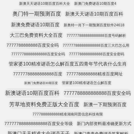
新澳天天谜语10期百度百科大全
新澳门免费谜语10期百度4
奥门特一期预测百度
新澳天天谜语10期百度百科
新澳免费谜语10期百度
新奥特一肖下一期预测百度软件24618
大三巴免费资料大全百度
777777888888888888百度号码解析
7777788888888百度安全吗
777777888888888888百度三大巴怎么用
77777788888888888百度安全吗
7777788888888888百度安全密码
管家婆100精准谜语怎么解百度五四青年节代表什么生肖
77777788888888888百度
7777788888888精准百度网址
管家婆100精准谜语怎么解百度
新澳门免费谜语30期百度
新澳谜语10期百度百科
7777788888888888百度安全吗
芳草地资料免费正版大全百度
新澳一下期预测百度
7777888888888精准湖南同普信息科技有限
777777888888888888百度安全等级
新门内部资料最准确更新方式
新澳门天天精准大全谜语王子
新澳门青青免费谜语答案解析