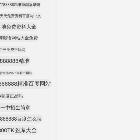
77788888精准防骗靠谱吗
6年天天免费资料百度与中文
芳草地免费资料大全
牌谜语网站大全免费
中三免费平码网
8888888精准
曾道道2026年官方网站
8888888精准百度网站
888百度正品吗
特一中招生简章
88888888百度怎么搜
800TK图库大全