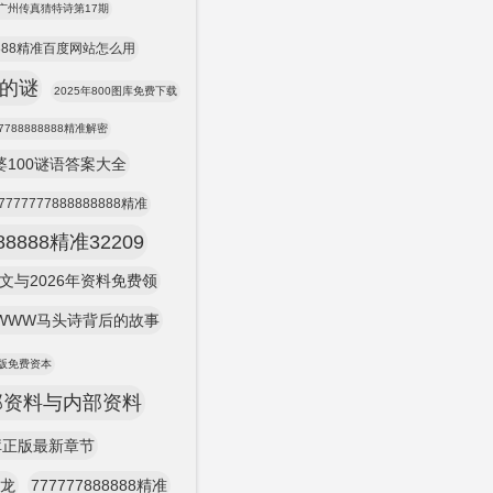
6广州传真猜特诗第17期
88888精准百度网站怎么用
天的谜
2025年800图库免费下载
77788888888精准解密
婆100谜语答案大全
7777777888888888精准
888888精准32209
文与2026年资料免费领
33WWW马头诗背后的故事
正版免费资本
部资料与内部资料
图库正版最新章节
九龙
777777888888精准