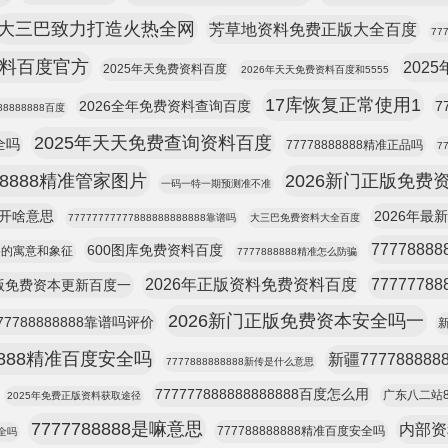
大三巴致力打造火热全网
芳草地资料免费正版大全百度
77
资料百度官方
202
2025年天免费资料百度
2026年天天免费资料百度和5555
17库恢复正常使用1
2026全年免费资料查询百度
7
888888888百度
2025年天天免费查询资料百度
安全吗
77778888888精准正品吗
7
888888精准管家图片
2026新门正版免费
一码一特一期预测准不准
分开啥意思
2026年
77777777777888888888888靠谱吗
大三巴免费资料大全百度
777788
600图库免费资料百度
555的寓意和象征
7777888888精准怎么防骗
2026年正版资料免费资料百度
7777778
正版免费资本更新百度一
2026新门正版免费资本安全吗一
77788888888靠谱吗评价
88888精准百度安全吗
新疆777788888
7777888888888新传是什么意思
777777888888888888百度怎么用
广东八二站8
2025年免费正版资料获取途径
7777788888是嘛意思
内部资
777788888888精准百度安全吗
安全吗