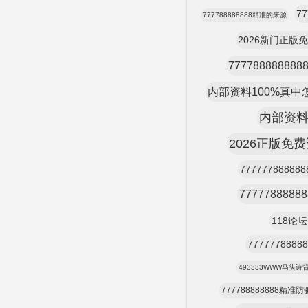
7
777788888888精准的来源
2026新门正版免
7777888888
内部资料100%真中
内部资料
2026正版免
77777788888
77777888
118论
77777788
493333WWW马头诗
777788888888精准