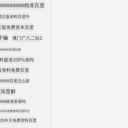
8888888888精准百度
免费正版资料百度中
门正版免费资本百度
电干嘛
澳门广八二站1
8888888百度结果
料最准100%准吗
正版资料免费百度
8888888百度怎么搜
料深度解
88888精准靠谱吗
026年免费资料百度中文
025年天免费资料百度