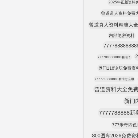
2025年正版资
曾道道人资料免费
曾道真人资料精准大
内部绝密资料
7777888888
7777888888888精准丫
奥门118论坛免费资
7777788888888精准怎么用
曾道资料大全免
新门
77777888
777米奇四色
800图库2026免费资