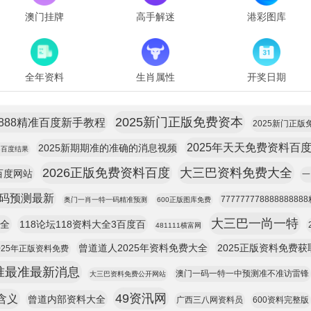
澳门挂牌
高手解迷
港彩图库
全年资料
生肖属性
开奖日期
2025新门正版免费资本
888888精准百度新手教程
2025新门正
2025年天天免费资料百
2025新期期准的准确的消息视频
888百度结果
2026正版免费资料百度
大三巴资料免费大全
准百度网站
一
码预测最新
77777777888888888
奥门一肖一特一码精准预测
600正版图库免费
大三巴一尚一特
大全
118论坛118资料大全3百度百
481111横富网
曾道道人2025年资料免费大全
2025正版资料免费获
025年正版资料免费
期准最准最新消息
澳门一码一特一中预测准不准访雷锋
大三巴资料免费公开网站
49资汛网
王含义
曾道内部资料大全
广西三八网资料员
600资料完整版