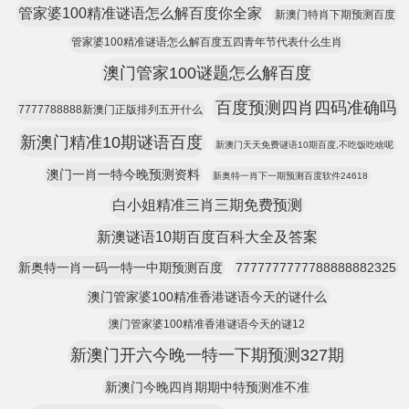
管家婆100精准谜语怎么解百度你全家
新澳门特肖下期预测百度
管家婆100精准谜语怎么解百度五四青年节代表什么生肖
澳门管家100谜题怎么解百度
百度预测四肖四码准确吗
7777788888新澳门正版排列五开什么
新澳门精准10期谜语百度
新澳门天天免费谜语10期百度,不吃饭吃啥呢
澳门一肖一特今晚预测资料
新奥特一肖下一期预测百度软件24618
白小姐精准三肖三期免费预测
新澳谜语10期百度百科大全及答案
新奥特一肖一码一特一中期预测百度
7777777777788888882325
澳门管家婆100精准香港谜语今天的谜什么
澳门管家婆100精准香港谜语今天的谜12
新澳门开六今晚一特一下期预测327期
新澳门今晚四肖期期中特预测准不准