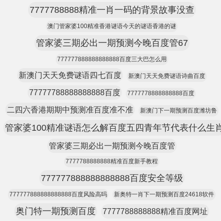
7777788888精准一肖一码的背景故事没查
澳门管家婆100精准香港谜语今天的谜语香港的谜
管家婆三期必出一期预测今晚百度管67
777777888888888888百度三大巴怎么用
新澳门天天免费谜语四七百度
新澳门天天免费谜语诗曲百度
77777788888888888百度
7777778888888888百度
二四六香港期期中预测准百度准不准
新澳门下一期预测百度潍坊鲁
管家婆100精准谜语怎么解百度五四青年节代表什么生
管家婆三期必出一期预测今晚百度管
7777788888888精准百度新手教程
777777888888888888百度安全等级
777777888888888888百度风险高吗
新奥特一肖下一期预测百度24618软件
奥门特一期预测百度
7777788888888精准百度网址