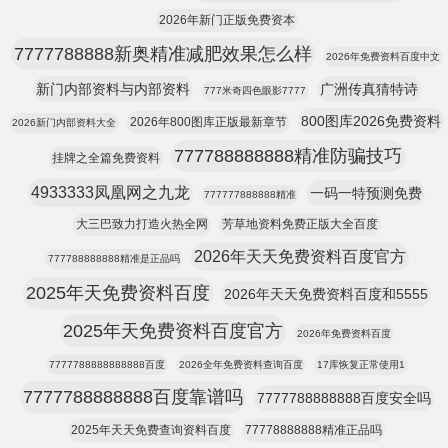
2026年新门正版免费资本
7777788888新奥精准减肥效果怎么样
2026年免费资料百度中文
新门内部资料与内部资料
广洲传真猜特诗
777米奇四色眼影7777
800图库2026免费资料
2026年800图库正版最新章节
2026新门内部资料大全
777788888888精准防骗技巧
挂牌之全篇免费资料
4933333凤凰网之九龙
一码一特预测免费
777777888888精准
大三巴致力打造火热全网
芳草地资料免费正版大全百度
2026年天天免费资料百度官方
777788888888精准是正品吗
2025年天免费资料百度
2026年天天免费资料百度和5555
2025年天免费资料百度官方
2026年免费资料百度
7777788888888888百度
2026全年免费资料查询百度
17库恢复正常使用1
7777788888888百度靠谱吗
7777788888888百度安全吗
2025年天天免费查询资料百度
77778888888精准正品吗