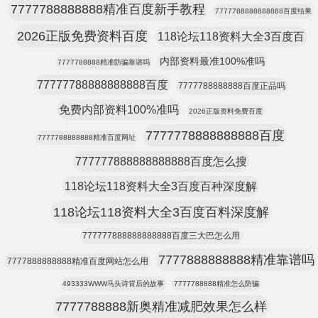
7777788888888精准百度新手教程
7777788888888888百度结果
2026正版免费资料百度
118论坛118资料大全3百度百
内部资料最准100%准吗
7777788888精准防骗靠谱吗
77777788888888888百度
7777788888888百度正品吗
免费内部资料100%准吗
2026正版资料免费百度
7777778888888888百度
7777788888888精准百度网址
777777888888888888百度怎么搜
118论坛118资料大全3百度百种深度解
118论坛118资料大全3百度百料深度解
777777888888888888百度三大巴怎么用
7777888888888精准靠谱吗
7777888888888精准百度网站怎么用
493333WWW马头诗背后的故事
7777788888精准怎么防骗
7777788888新奥精准减肥效果怎么样