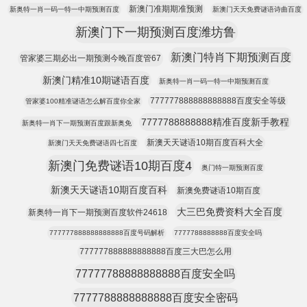
新澳门准期期准预测
新奥特一肖一码一特一中期预测百度
新澳门天天免费谜语诗曲百度
新澳门下一期预测百度潍坊鲁
新澳门特肖下期预测百度
管家婆三期必出一期预测今晚百度管67
新澳门精准10期谜语百度
新奥特一肖一码一特一中期预测百度
777777888888888888百度安全等级
管家婆100精准谜语怎么解百度你全家
7777788888888精准百度新手教程
新奥特一肖下一期预测百度跟新奥免
新澳天天谜语10期百度百科大全
新澳门天天免费谜语四七百度
新澳门免费谜语10期百度4
奥门特一期预测百度
新澳天天谜语10期百度百科
新澳免费谜语10期百度
大三巴免费资料大全百度
新奥特一肖下一期预测百度软件24618
777777888888888888百度号码解析
7777788888888百度安全吗
777777888888888888百度三大巴怎么用
77777788888888888百度安全吗
7777788888888888百度安全密码