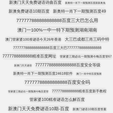
新澳门天天免费谜语诗曲百度
新奥特一肖下一期预测百度跟新奥免
新澳免费谜语10期百度
新奥特一肖下一期预测百度49
777777888888888888百度三大巴怎么用
澳门一100%一中一特下期预测湖南湖南
大三巴成都三肖三码中特
澳门管家婆100准谜语今天26年香港
777777888888888888百度三大巴77777788888888888
7777788888888精准百度网址
管家婆三期必出一期预测今晚百度管67
777777888888888888百度安全等级
新澳门天天谜语
新奥特一肖下一期预测百度24618软件
澳门一肖中特百度预测
77777788888888888百度安全吗
7777788888888精准百度新手教程
管家婆三期必出一期预测今晚百度管
管家婆100精准谜语怎么解百度
新澳门天天免费谜语10期-百度
新澳门谜语10期百度答案