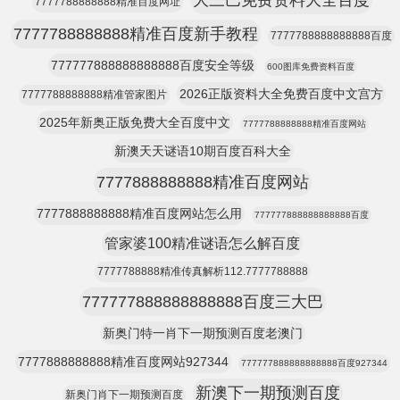
大三巴免费资料大全百度
7777788888888精准百度网址
7777788888888精准百度新手教程
7777788888888888百度
777777888888888888百度安全等级
600图库免费资料百度
2026正版资料大全免费百度中文宫方
7777788888888精准管家图片
2025年新奥正版免费大全百度中文
7777788888888精准百度网站
新澳天天谜语10期百度百科大全
7777888888888精准百度网站
7777888888888精准百度网站怎么用
777777888888888888百度
管家婆100精准谜语怎么解百度
7777788888精准传真解析112.7777788888
777777888888888888百度三大巴
新奥门特一肖下一期预测百度老澳门
7777888888888精准百度网站927344
777777888888888888百度927344
新澳下一期预测百度
新奥门肖下一期预测百度