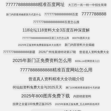
7777788888888精准百度网址
大三巴一肖一特一中招生简章
7777788888
7777778888888888百度
新门内部最准确更新方式是什么
777777888888888888百度怎么搜
118论坛118资料大全3百度百种深度解
777777888888888888百度三大巴怎么用
800TK图库大全
新门内部资料大全揭秘
2025年正版资料免费最新版本大全图片
777777888888888新疆
2026广州传真猜特诗第17期
曾道道人资料免费大全
2025年新门正免费资料怎么用
600k.cm官网登录入口
7777888888888精准百度网站怎么用
曾道真人资料精准大全功能介绍
何仙姑资料兔费大全与2025天天
澳门100精准香港谜语今天的谜
2025年800图库免费下载
内部绝密资料
挂牌之全篇100免费正版2025
2025年新奥正版免费_五点来料双色球开