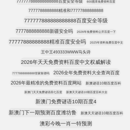
777777888888888888百度安全等级
600图库免费资料百度
7777788888888精准和77777888888888
777777888888888888百度安全等级
7777888888888新疆安全吗
2026年免费资料公开百度一下
77777888888888精准百度安全吗
2025年资料免费百度中文
王中王493333WWW马头诗
2026年天天免费资料百度中文权威解读
2026全年免费资料大全查询百度
7777888888888管家靠谱吗
2026年最精准的免费资料百度网站
新澳谜语10期百度百科
新澳门天天免费谜语四七百度
新澳天天谜语10期百度百科大全
新澳门免费谜语10期百度4
新澳门下一期预测百度潍坊鲁
新澳天天谜语10期百度百科
澳彩今晚一肖一特预测