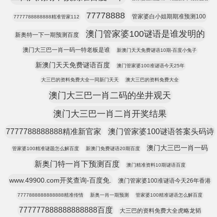
77778888
管家婆白小姐期期准预测100
7777788888888精准管家112
澳门管家婆100谜语是谁发明的
新奥特一下一期预测百度
澳门大三巴一肖一码一特老板是谁
新澳门天天免费谜语10期-百度小兔子
新澳门天天免费谜语百度
澳门管家婆100准谜语今天25年
大三巴的资料免费大全一同新门天天
澳大三巴的资料免费大全
澳门大三巴一肖二码的坐井观天
澳门大三巴一肖二肖开奖结果
7777788888888精准新官家
澳门管家婆100谜语答案头码诗
澳门大三巴一肖一码
管家婆100精准谜题怎么解百度
新澳门免费谜语20期百度
新奥门特一肖下预测百度
澳门精准资料10期谜语百度
www.49900.com开奖查询-百度免.
澳门管家婆100准谜语今天26年香港
7777888888888888精准传情
新奥一肖一期预测
管家婆100精准谜语怎么解百度
777777888888888888百度
大三巴的资料免费大全虎略龙韬