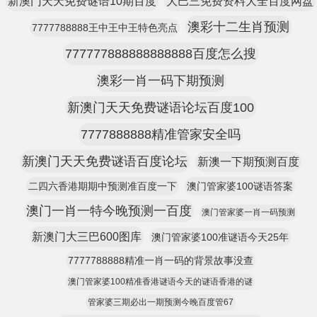
新澳门天天免费谜语10期百度
大巴三免费资料大全百度网盘
澳彩十二生肖预测
7777788888王中王中王特色亮点
777777888888888888百度怎么搜
澳彩一肖一码下期预测
新澳门天天免费谜语论坛百度100
7777888888精准管家安全吗
新澳门天天免费谜语百度论坛
新澳一下期预测百度
二四六香港期期中预测准百度一下
澳门管家婆100谜语答案
澳门一肖一特今晚预测一百度
澳门管家婆一肖一码预测
新澳门大三巴600图库
澳门管家婆100准谜语今天25年
7777788888精准一肖一码的背景故事没查
澳门管家婆100精准香港谜语今天的谜语香港的谜
管家婆三期必出一期预测今晚百度管67