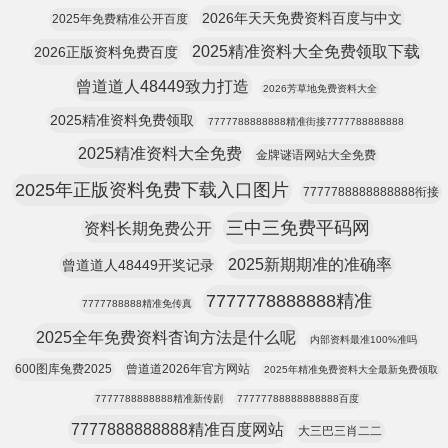
2026年天天免费资料百度与中文
2025年免费精准公开百度
2025精准资料大全免费领取下载
2026正版资料免费百度
曾道道人48449致力打造
2026芳草地免费资料大全
2025精准资料免费领取
7777788888888精准街接7777788888888
2025精准资料大全免费
金牌谜语网站大全免费
2025年正版资料免费下载入口图片
7777788888888888衔接
三中三免费平码网
资料长期免费公开
2025新期期准的准确率
曾道道人48449开奖记录
7777778888888精准
7777788888精准免传真
2025全年免费资料杳询方法是什么呢
内部资料最准100%准吗
600图库兔费2025
曾道道2026年官方网站
2025年精准免费资料大全最新免费领取
7777788888888精准新传剧
77777788888888888百度
7777888888888精准百度网站
大三巴三肖二二