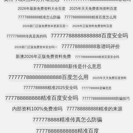
2026年最新免费资料大全百度
2025年天天免费查询资料百度
7777888888精准怎么防骗
7777888888888精准百度怎么用
2026新门正版免费资本更新百度一
2026年正版资料免费资料百度
77777788888888888百度安全吗
777778888传真是真的吗
7777788888888靠谱吗评价
2026新门正版免费资本安全吗一
新澳2026年正版免费资料免费
7777888888888精准百度安全吗
7777888888888新传是什么意思
777777888888888888百度怎么用
2025年天天免费百度资料
7777788888精准2025安全吗
7777788888是嘛意思
777788888888精准百度安全吗
7777788888888888防骗技巧
内部资料100%免费准吗
777788888888精准的来源
777778888精准传真怎么防骗
77778888888888精准百度