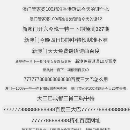
澳门管家婆100精准香港谜语今天的谜什么
澳门管家婆100精准香港谜语今天的谜12
新澳门开六今晚一特一下期预测327期
新澳门今晚四肖期期中特预测准不准
新澳门天天免费谜语诗曲百度
新澳免费谜语10期百度
新奥特一肖下一期预测百度跟新奥免
新奥特一肖下一期预测百度49
777777888888888888百度三大巴怎么用
澳门一100%一中一特下期预测湖南湖南
澳门管家婆100准谜语今天26年香港
大三巴成都三肖三码中特
777777888888888888百度三大巴7777778888888888
7777788888888精准百度网址