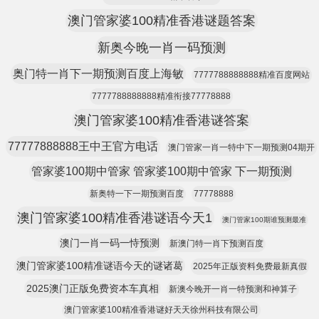
澳门管家婆100精准香港谜题答案
新奥今晚一肖一码预测
奥门特一肖下一期预测百度上海敏
7777788888888精准百度网站
7777788888888精准衔接77778888
澳门管家婆100精准香港谜答案
77777888888王中王官方电话
澳门管家一肖一特中下一期预测04期开
管家婆100期中管家 管家婆100期中管家 下一期预测
新奥特一下一期预测百度
77778888
澳门管家婆100精准香港谜语今天1
澳门管家100期谁预测最准
澳门一肖一码一恃预测
新澳门特一肖下预测百度
澳门管家婆100精准谜语今天的谜诸葛
2025年正版资料免费最新真假
2025澳门正版免费资本车真相
新澳今晚开一肖一特预测和神算子
澳门管家婆100精准香港谜好天天徐州科技有限公司