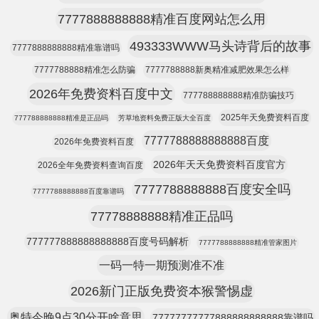
7777888888888精准百度网站怎么用
493333WWW马头诗背后的故事
7777888888888精准靠谱吗
7777788888精准怎么防骗
7777788888新奥精准减肥效果怎么样
2026年免费资料百度中文
777788888888精准防骗技巧
2025年天免费资料百度
777788888888精准是正品吗
芳草地资料免费正版大全百度
7777788888888888百度
2026年免费资料百度
2026年天天免费资料百度官方
2026全年免费资料查询百度
7777788888888百度安全吗
7777788888888百度靠谱吗
77778888888精准正品吗
777777888888888888百度号码解析
7777788888888精准管家图片
一码一特一期预测准不准
2026新门正版免费资本猴警惕虚
奥特今晚9点30分开啥意思
77777777777888888888888靠谱吗