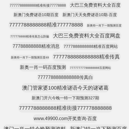
大巴三免费资料大全百度
7777788888888精准衔接77778888
新澳门免费谜语10期百度
新澳门天天免费谜语10期-百度
7777788888888精准777778888
新奥特一肖下一期预测百度
大巴三免费资料大全百度网盘
777778888精准传真怎么防骗
77788888888精准消息
7777888888888精准百度网站
7777788888888888精准传真
新奥特一肖下一期预测百度49
新奥一肖一码百度预测
77777777788888888百度网站
7777788888888888传真白
澳门管家婆100精准谜语今天的谜诸葛
新澳门开六今晚一特一下期预测327期
7777788888888精准街接777778888888
www.49900.com开奖查询-百度