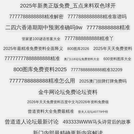
2025年新奥正版免费_五点来料双色球开
7777788888888精准解密
7777888888888精准靠谱吗
二四六香港期期中预测准确吗9w
77778888888精准
7777888888888精准丫
管家婆100谜语答案大全
2025年最精准免费资料全面释义
2025年天天免费资料
800图库2026
77777777888888888精准
600资料图库大全
奥门118论坛免费资料大全
800图库免费资料2025
7777888888888精准32209
7777788888888精准怎么用
2025澳门挂牌灯牌免费吗
金牛网论坛免费论坛资料
2026年天天免费资料百度中文与2026年资料免费领
曾道资料大全免费最精准
曾夫人论坛40779中特
曾道道人论坛最新讨论
493333WWW马头诗背后的故事
新门内部最精确更新内容解读