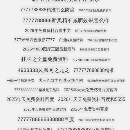
7777788888精准怎么防骗
2026年新门正版免费资本
7777788888新奥精准减肥效果怎么样
2026年免费资料百度中文
新门内部资料与内部资料
777米奇四色眼影7777
广洲传真猜特诗
2026新门内部资料大全
2026年800图库正版最新章节
800图库2026免费资料
挂牌之全篇免费资料
777788888888精准防骗技巧
4933333凤凰网之九龙
777777888888精准
大三巴致力打造火热全网
一码一特预测免费
芳草地资料免费正版大全百度
2026年天天免费资料百度官方
777788888888精准是正品吗
2025年天免费资料百度
2026年天天免费资料百度和5555
2026年免费资料百度
2025年天免费资料百度官方
7777788888888888百度
2026全年免费资料查询百度
7777788888888百度靠谱吗