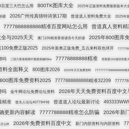
800TK图库大全
8888百度三大巴怎么用
2025年正版资料免费最新版本大
2026广州传真猜特诗第17期
曾道道人资料免费大全
8新疆
2025
7777888888888精准百度网站怎么用
曾道真人资料精
全与2025天天
2025年800图
澳门100精准香港谜语今天的谜
100免费正版2025
2025年新奥正版免费_五点来料双色球开
77777
77778888888精准
靠谱吗
二四六香港期期中预测准确吗9w
管家婆100谜语答案
费资料全面释义
800图库2026
2025年天天免费资料
77777777888888888精
800图库免费资料2025
7777888888888精准32209
77777
2026年天天免费资料百度中文
费吗
金牛网论坛免费论坛资料
最精准
曾道道人论坛最新讨论
493333
曾夫人论坛40779中特
确更新内容解读
7777788888精准怎么防骗
2026年
2026年免费资料百度中文
7
新门内部资料与内部资料
果怎么样