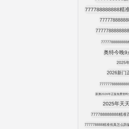
777788888888
7777788888
7777788888
77777888888
奥特今晚9
202
2026新
777777888888
新澳2026年正版免费资料
2025年
777788888888
777778888精准传真怎么防