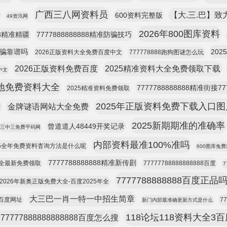
广西三八网资料员
【大.三.巴】致
600资料完整版
49资汛网
2026年800图库资料
888精准精疆
7777888888888精准防骗技巧
准防骗靠谱吗
20
2026正版资料大全免费百度中文
777778888跑狗图谜怎么玩
2026正版资料免费百度
2025精准资料大全免费领取下载
中文
草地免费资料大全
7777788888888精准街接777
2025精准资料免费领取
2025年正版资料免费下载入口图
费
金牌谜语网站大全免费
2025新期期准的准确率
曾道道人48449开奖记录
三中三免费平码网
内部资料最准100%准吗
25全年免费资料杳询方法是什么呢
600图库兔费2
7777788888888精准新传剧
大全最新免费领取
77777788888888888百度
7
7777788888888百度正品
2026年新奥正版免费大全-百度2025年全
大三巴一肖一特一中招生简章
精准百度网址
7
新门内部最准确更新方式是什么
118论坛118资料大全3
777777888888888888百度怎么搜