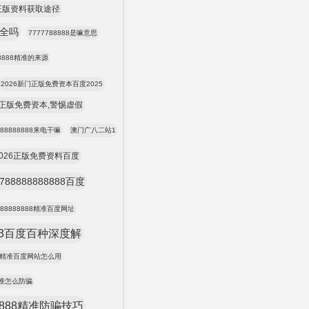
费正版资料获取途径
安全吗
7777788888是嘛意思
88888精准的来源
2026新门正版免费资本百度2025
门正版免费资本,警惕虚假
888888888来电干嘛
澳门广八二站1
2026正版免费资料百度
7788888888888百度
788888888精准百度网址
全3百度百种深度解
888精准百度网站怎么用
8精准怎么防骗
88888精准防骗技巧