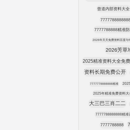
曾道内部资料大全
7777788888
7777788888精
2026年天天免费资料百度与
2026芳
2025精准资料大全免
资料长期免费公开
20
7777778888888精准
2025年精准免费资料
大三巴三肖二二
7777788888888
7777788888