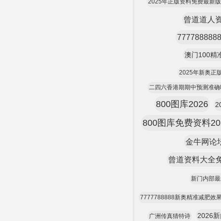
2025年正版资料免费最新
曾道道人
7777888
澳门100
2025年新奥
二四六香港期期中预测准确
800图库2026
2
800图库免费资料20
金牛网论
曾道资料大全
新门内部最
7777788888新奥精准减肥效
2026
广洲传真猜特诗