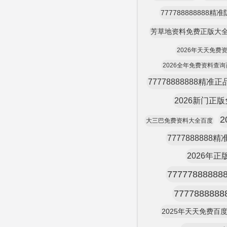
777788888888精
芳草地资料免费正版大
2026年天天免费资
2026全年免费资料查询
77778888888精准
2026新门正
大三巴免费资料大全百度
7777888888
2026年
777778888
77778888
2025年天天免费百