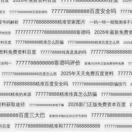
7777788888888888百度
2026年免费资料百度
料百度
202
7777788888888百度安全吗
7777
度官方
7777788888888百度靠谱吗
7777788888888精准管家图片
8百度号码解析
一码一特一期预测准不
77777777777888888888888靠谱吗
2026年最新免费
分开啥意思
7777888888精准怎么防骗
资料百度
7777888888888精准百度怎么用
202
版资料免费资料百度
7777778888888
777778888传真是真的吗
7777788888888靠谱吗评价
安全吗一
新澳2026年正版免费资料免费
7
2025年天天免费百度资料
7777
777777888888888888百度怎么用
777788888888精准百度安全吗
7777788888888888防骗技巧
777778888精准传真怎么防骗
888888精准的来源
77778888888
资料获取途径
2026新门正版免费资本百度
7777888888888来电干嘛
888888888百度三大巴
777777888888
新奥特今晚9点30分开号有吗
7777788888888精准和77777888888888
料百度
77777788888