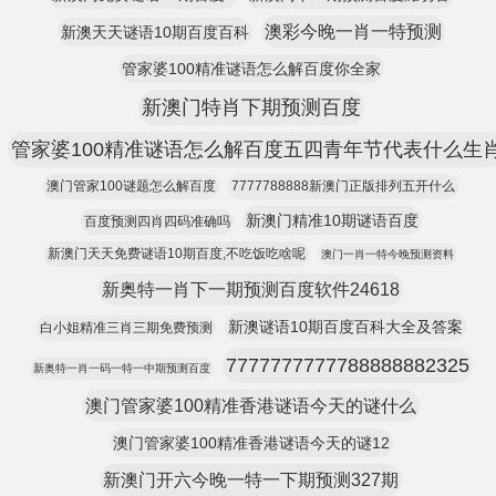
澳彩今晚一肖一特预测
新澳天天谜语10期百度百科
管家婆100精准谜语怎么解百度你全家
新澳门特肖下期预测百度
管家婆100精准谜语怎么解百度五四青年节代表什么生
澳门管家100谜题怎么解百度
7777788888新澳门正版排列五开什么
新澳门精准10期谜语百度
百度预测四肖四码准确吗
新澳门天天免费谜语10期百度,不吃饭吃啥呢
澳门一肖一特今晚预测资料
新奥特一肖下一期预测百度软件24618
新澳谜语10期百度百科大全及答案
白小姐精准三肖三期免费预测
7777777777788888882325
新奥特一肖一码一特一中期预测百度
澳门管家婆100精准香港谜语今天的谜什么
澳门管家婆100精准香港谜语今天的谜12
新澳门开六今晚一特一下期预测327期