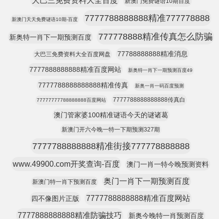
大巴三免费资料大全百度
新澳门免费谜语10期百度
7777788888888精准777778888
新澳门天天免费谜语10期-百度
777778888精准传真怎么防骗
新奥特一肖下一期预测百度
77788888888精准消息
大巴三免费资料大全百度网盘
7777888888888精准百度网站
新奥特一肖下一期预测百度49
7777788888888888精准传真
新奥一肖一码百度预测
7777788888888888传真白
77777777788888888百度网站
澳门管家婆100精准谜语今天的谜诸葛
新澳门开六今晚一特一下期预测327期
7777788888888精准街接777778888888
www.49900.com开奖查询-百度
澳门一肖一特今晚预测资料
奥门一肖下一期预测百度
新澳门特一肖下预测百度
7777788888888精准百度网站
四不像图片正版
7777888888888精准防骗技巧
新奥今晚特一肖预测百度