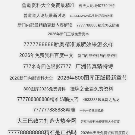
曾道资料大全免费最精准
曾夫人论坛40779中特
曾道道人论坛最新讨论
493333WWW马头诗背后的故事
新门内部最精确更新内容解读
7777788888精准怎么防骗
2026年新门正版免费资本
7777788888新奥精准减肥效果怎么样
2026年免费资料百度中文
新门内部资料与内部资料
广洲传真猜特诗
777米奇四色眼影7777
2026年800图库正版最新章节
2026新门内部资料大全
挂牌之全篇免费资料
800图库2026免费资料
777788888888精准防骗技巧
4933333凤凰网之九龙
777777888888精准
一码一特预测免费
大三巴致力打造火热全网
芳草地资料免费正版大全百度
777788888888精准是正品吗
2026年天天免费资料百度官方