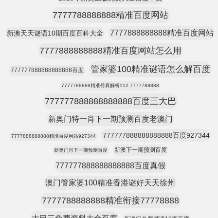
7777788888888精准百度网站
7777888888888精准百度网站
新澳天天谜语10期百度百科大全
7777888888888精准百度网站怎么用
管家婆100精准谜语怎么解百度
777777888888888888百度
7777788888精准传真解析112.7777788888
777777888888888888百度三大巴
新奥门特一肖下一期预测百度老澳门
777777888888888888百度927344
7777888888888精准百度网站927344
新澳下一期预测百度
新奥门肖下一期预测百度
777777888888888888百度真假
澳门管家婆100精准香港谜好天天徐州
7777788888888精准衔接77778888