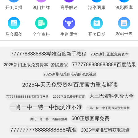
开奖直播
澳门挂牌
高手解迷
港彩图库
澳彩图库
马会原创
全年资料
生肖属性
开奖日期
彩料世界
7777788888888精准百度新手教程
2025新门正版免费资本
7777788888888888百度结果
2025新门正版免费资本_警惕虚假
2025新期期准的准确的消息视频
2025年天天免费资料百度官力重点解读
大三巴资料免费大全
7777788888888精准百度网站
2026正版免费资料百度
一肖一中一特一中预测准不准
一码一特一中下期号码预测最新
600正版图库免费
奥门一肖一特一码精准预测
777777778888888888精准
2025年精准资料获取渠道