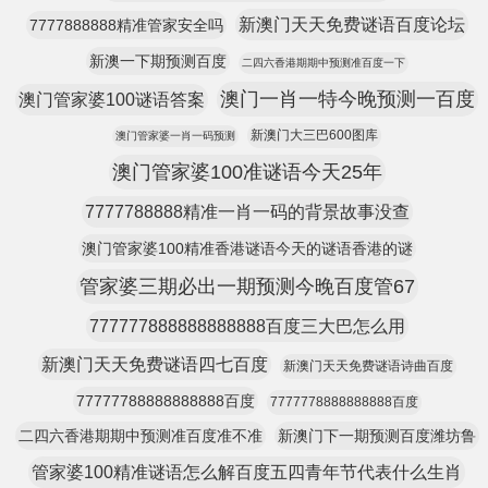
新澳门天天免费谜语百度论坛
7777888888精准管家安全吗
新澳一下期预测百度
二四六香港期期中预测准百度一下
澳门一肖一特今晚预测一百度
澳门管家婆100谜语答案
新澳门大三巴600图库
澳门管家婆一肖一码预测
澳门管家婆100准谜语今天25年
7777788888精准一肖一码的背景故事没查
澳门管家婆100精准香港谜语今天的谜语香港的谜
管家婆三期必出一期预测今晚百度管67
777777888888888888百度三大巴怎么用
新澳门天天免费谜语四七百度
新澳门天天免费谜语诗曲百度
77777788888888888百度
7777778888888888百度
二四六香港期期中预测准百度准不准
新澳门下一期预测百度潍坊鲁
管家婆100精准谜语怎么解百度五四青年节代表什么生肖