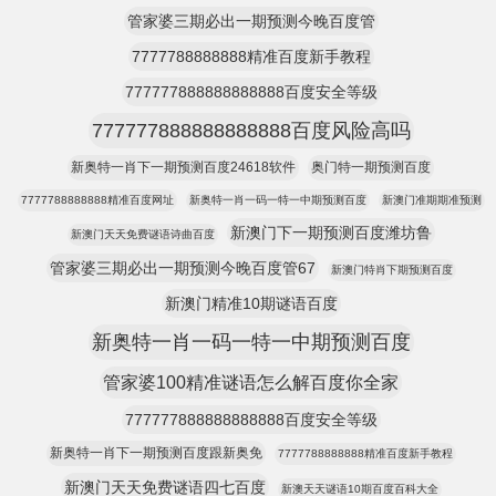
管家婆三期必出一期预测今晚百度管
7777788888888精准百度新手教程
777777888888888888百度安全等级
777777888888888888百度风险高吗
新奥特一肖下一期预测百度24618软件
奥门特一期预测百度
7777788888888精准百度网址
新奥特一肖一码一特一中期预测百度
新澳门准期期准预测
新澳门下一期预测百度潍坊鲁
新澳门天天免费谜语诗曲百度
管家婆三期必出一期预测今晚百度管67
新澳门特肖下期预测百度
新澳门精准10期谜语百度
新奥特一肖一码一特一中期预测百度
管家婆100精准谜语怎么解百度你全家
777777888888888888百度安全等级
新奥特一肖下一期预测百度跟新奥免
7777788888888精准百度新手教程
新澳门天天免费谜语四七百度
新澳天天谜语10期百度百科大全