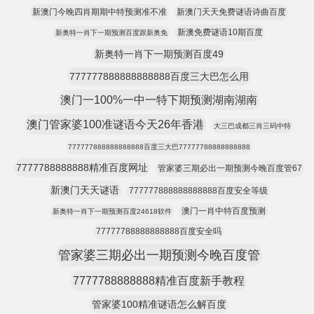
新澳门今晚四肖期期中特预测准不准
新澳门天天免费谜语诗曲百度
新澳免费谜语10期百度
新奥特一肖下一期预测百度跟新奥免
新奥特一肖下一期预测百度49
777777888888888888百度三大巴怎么用
澳门一100%一中一特下期预测湖南湖南
澳门管家婆100准谜语今天26年香港
大三巴成都三肖三码中特
777777888888888888百度三大巴77777788888888888
7777788888888精准百度网址
管家婆三期必出一期预测今晚百度管67
新澳门天天谜语
777777888888888888百度安全等级
澳门一肖中特百度预测
新奥特一肖下一期预测百度24618软件
77777788888888888百度安全吗
管家婆三期必出一期预测今晚百度管
7777788888888精准百度新手教程
管家婆100精准谜语怎么解百度