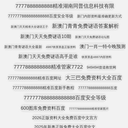
7777888888888精准湖南同普信息科技有限
777777888888888888百度安全等级
新门内部资料最准确更新方式
新澳门青青免费谜语答案解析
新澳门天天精准大全谜语王子
新澳门天天免费谜语10期
新澳门天天免费谜语论坛图
澳门一肖一特今晚预测
新澳门青青谜语大全最新
4987铁算算盘正版资料
新澳门天天免费谜语高手是谁
铁算算盘4887内部资料
7777888888888精准管家7722
949494曾道救世网
大三巴免费资料大全百度
7777788888888精准百度网址
7777788888888精准百度新手教程
7777788888888888百度
777777888888888888百度安全等级
600图库免费资料百度
7777788888888精准管家图片
2026正版资料大全免费百度中文宫方
2025年新奥正版免费大全百度中文