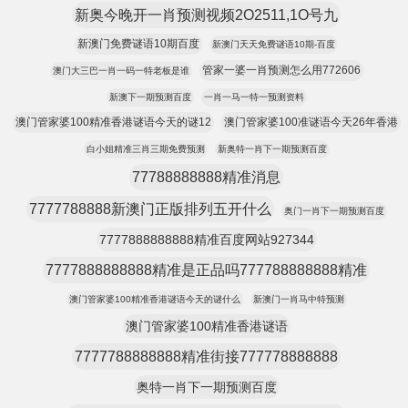
新奥今晚开一肖预测视频2O2511,1O号九
新澳门免费谜语10期百度
新澳门天天免费谜语10期-百度
管家一婆一肖预测怎么用772606
澳门大三巴一肖一码一特老板是谁
新澳下一期预测百度
一肖一马一特一预测资料
澳门管家婆100精准香港谜语今天的谜12
澳门管家婆100准谜语今天26年香港
白小姐精准三肖三期免费预测
新奥特一肖下一期预测百度
77788888888精准消息
7777788888新澳门正版排列五开什么
奥门一肖下一期预测百度
7777888888888精准百度网站927344
7777888888888精准是正品吗777788888888精准
澳门管家婆100精准香港谜语今天的谜什么
新澳门一肖马中特预测
澳门管家婆100精准香港谜语
7777788888888精准街接777778888888
奥特一肖下一期预测百度