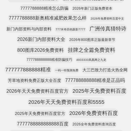
7777788888精准怎么防骗
2026年新门正版免费资本
7777788888新奥精准减肥效果怎么样
2026年免费资料百度中文
广洲传真猜特诗
新门内部资料与内部资料
777米奇四色眼影7777
2026新门内部资料大全
2026年800图库正版最新章节
挂牌之全篇免费资料
800图库2026免费资料
777788888888精准防骗技巧
4933333凤凰网之九龙
777777888888精准
大三巴致力打造火热全网
一码一特预测免费
777788888888精准是正品吗
芳草地资料免费正版大全百度
2025年天免费资料百度
2026年天天免费资料百度官方
2026年天天免费资料百度和5555
2026年免费资料百度
2025年天免费资料百度官方
7777788888888888百度
2026全年免费资料查询百度