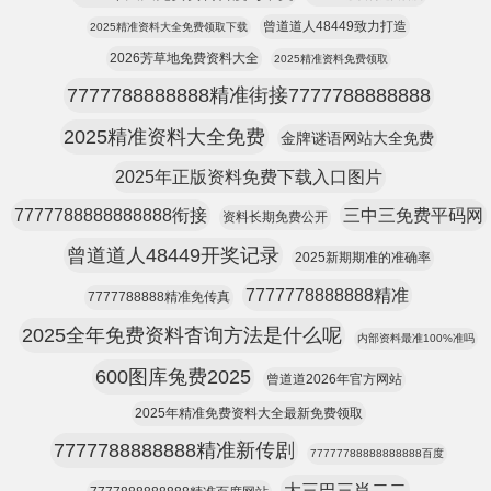
曾道道人48449致力打造
2025精准资料大全免费领取下载
2026芳草地免费资料大全
2025精准资料免费领取
7777788888888精准街接7777788888888
2025精准资料大全免费
金牌谜语网站大全免费
2025年正版资料免费下载入口图片
7777788888888888衔接
三中三免费平码网
资料长期免费公开
曾道道人48449开奖记录
2025新期期准的准确率
7777778888888精准
7777788888精准免传真
2025全年免费资料杳询方法是什么呢
内部资料最准100%准吗
600图库兔费2025
曾道道2026年官方网站
2025年精准免费资料大全最新免费领取
7777788888888精准新传剧
77777788888888888百度
大三巴三肖二二