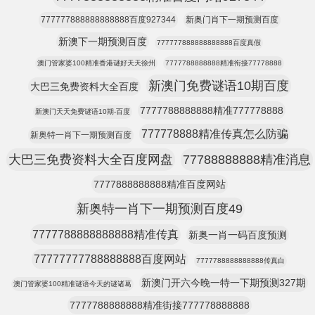
777777888888888888百度927344
新奥门肖下一期预测百度
新澳下一期预测百度
777777888888888888百度真假
澳门管家婆100精准香港谜好天天徐州
7777788888888精准衔接77778888
新澳门免费谜语10期百度
大巴三免费资料大全百度
7777788888888精准777778888
新澳门天天免费谜语10期-百度
777778888精准传真怎么防骗
新奥特一肖下一期预测百度
大巴三免费资料大全百度网盘
77788888888精准消息
7777888888888精准百度网站
新奥特一肖下一期预测百度49
7777788888888888精准传真
新奥一肖一码百度预测
77777777788888888百度网站
7777788888888888传真白
新澳门开六今晚一特一下期预测327期
澳门管家婆100精准谜语今天的谜诸葛
7777788888888精准街接777778888888