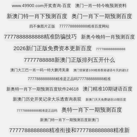
www.49900.com开奖查询-百度
澳门一肖一特今晚预测资料
新澳门特一肖下预测百度
奥门一肖下一期预测百度
四不像图片正版
7777788888888精准百度网站
7777888888888精准防骗技巧
新奥今晚特一肖预测百度
2026新门正版免费资本更新百度
7777888888888888
7777788888新澳门正版排列五开什么
澳门大三巴一肖一码一特大鹏湾美康
澳门管家婆100精准香港谜语今天的谜12
7777888888888精准是正品吗777788888888精准
澳门精准10期谜语百度
新奥特一肖下一期预测百度软件24618
新澳门历史开奖记录大乐透查询表双
新澳门天天免费谜语10期百度
奥特一肖下一期预测百度
777788888888精准是正品吗
新澳门特一肖下一期预测百度新澳门
7777788888888精准衔接和777788888888精准新