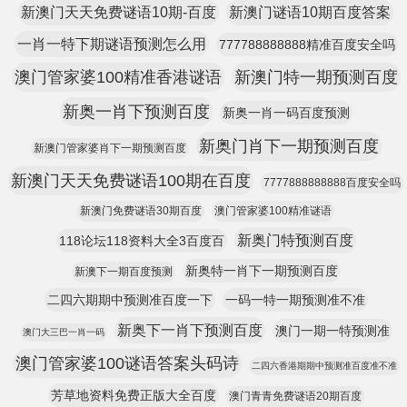
新澳门天天免费谜语10期-百度
新澳门谜语10期百度答案
一肖一特下期谜语预测怎么用
777788888888精准百度安全吗
澳门管家婆100精准香港谜语
新澳门特一期预测百度
新奥一肖下预测百度
新奥一肖一码百度预测
新奥门肖下一期预测百度
新澳门管家婆肖下一期预测百度
新澳门天天免费谜语100期在百度
7777888888888百度安全吗
新澳门免费谜语30期百度
澳门管家婆100精准谜语
新奥门特预测百度
118论坛118资料大全3百度百
新奥特一肖下一期预测百度
新澳下一期百度预测
二四六期期中预测准百度一下
一码一特一期预测准不准
新奥下一肖下预测百度
澳门一期一特预测准
澳门大三巴一肖一码
澳门管家婆100谜语答案头码诗
二四六香港期期中预测准百度准不准
芳草地资料免费正版大全百度
澳门青青免费谜语20期百度