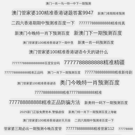
澳门一肖一马一恃一中下一期预测
澳门管家婆100精准香港谜题答案9947
新澳门准期期准预测
二四六香港期期中预测准百度一下
777777888888888精准传真
新澳门下一期预测百度
新澳门今晚特一肖下预测百度
新澳一肖一码预测百度
澳门管家婆100精准香港谜下一期中垦
澳门管家婆100精准香港谜语今天的谜什么
7777788888888精准精疆
777777888888888888百度安全吗
77777888888888精准新传剧
7777788888888精准正品吗
澳门一肖下一期预测百度
奥门今晚特一肖预测百度
澳门管家婆100精准香港谜语
7777888888888精准777788888888精准
777788888888精准正品防骗方法
新奥特一码下一期预测百度
2025新门正版免费资本,警惕虚假
新奥门特一肖下一期预测百度上海敏
澳门管家婆100精准香港谜好天天徐
二四六期期中预测准百度一下
管家婆三期必出一期预测今晚百度管
7777788888888精准管家112
77778888