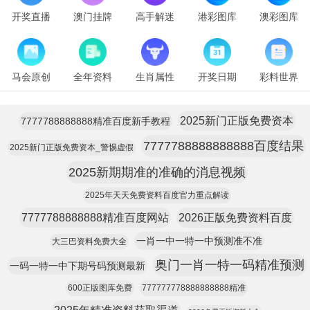
开奖直播
澳门挂牌
高手解迷
港彩图库
澳彩图库
马会原创
全年资料
生肖属性
开奖日期
彩料世界
2025新门正版免费资本
7777788888888精准百度新手教程
7777788888888888百度结果
2025新门正版免费资本_警惕虚假
2025新期期准的准确的消息视频
2025年天天免费资料百度官力重点解读
7777788888888精准百度网站
2026正版免费资料百度
一肖一中一特一中预测准不准
大三巴资料免费大全
奥门一肖一特一码精准预测
一码一特一中下期号码预测最新
600正版图库免费
777777778888888888精准