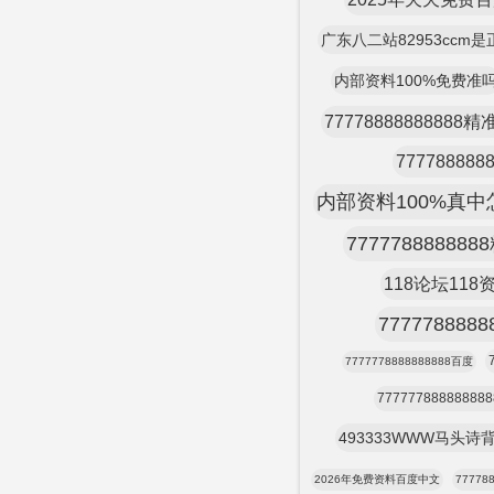
广东八二站82953ccm
内部资料100%免费准
77778888888888
77778888
内部资料100%真中
7777788888
118论坛11
77777888
7777778888888888百度
777777888888
493333WWW马头诗
2026年免费资料百度中文
7777