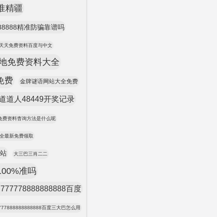
精准精疆
788888精准防骗靠谱吗
年天天免费资料百度与中文
草地免费资料大全
免费
金牌谜语网站大全免费
道道人48449开奖记录
年免费资料杳询方法是什么呢
大全最新免费领取
网站
大三巴三肖二二
00%准吗
7777778888888888百度
777888888888888百度三大巴怎么用