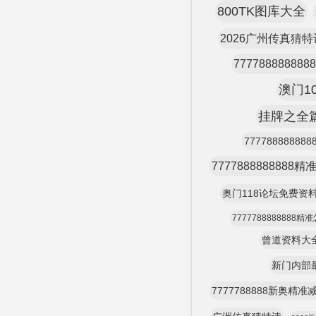
800TK图库大全
2026广州传真猜特
777788888
澳门1
挂牌之全篇
7777888888
7777888888888精
奥门118论坛免费资
7777788888888精
曾道资料大
新门内部
7777788888新奥精