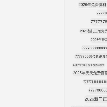
2026年免费资
7777
77777
2026新门正版免
2026年
7777888888
777778888传真是
新澳2026年正版免费资料免费
2025年天天免费百
777778888888
7777888
2026新