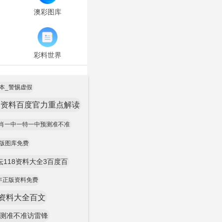
澳彩图库
彩料世界
资本_警惕虚假
免费资料百度官力重点解读
肖一中一特一中预测准不准
正版图库免费
论坛118资料大全3百度百
5年正版资料免费
版资料大全百文
测准不准访雷锋