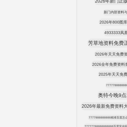
2026年新门正
新门内部资料
2026年800
4933333
芳草地资料免费
2026年天天免费
2026全年免费资料
2025年天天免
7777788888
奥特今晚9点
2026年最新免费资料
7777888888888精准百度怎
77777788888888888百度安全