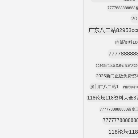
77778888888
2
广东八二站82953
内部资料10
7777888
2026新门正版免费百度官方20
2026新门正版免费资
澳门广八二站1
内部资料1
118论坛118资料大全
7777788888888百
77777788888
118论坛1