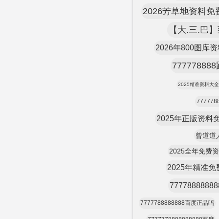
2026芳草地资料免
【大.三.巴
2026年800图库
7777788
2025精准资料大
777778
2025年正版资
曾道道人
2025全年免费
2025年精准
777788888
7777788888888百度正品吗