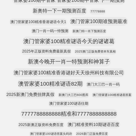
管家婆100期中管家 管家婆100期中管家 下一期预测
新奥特一下一期预测百度
77778888
澳门管家100期谁预测最准
澳门管家婆100精准香港谜语今天1
澳门一肖一码一恃预测
新澳门特一肖下预测百度
澳门管家婆100精准谜语今天的谜诸葛
2025年正版资料免费最新真假
2025澳门正版免费资本车真相
新澳今晚开一肖一特预测和神算子
澳门管家婆100精准香港谜好天天徐州科技有限公司
澳管家婆100精准谜语82期
澳门大三巴一肖一码
2025新澳门免费挂牌真假
新澳门大三巴600图库
澳门管家婆100精准谜底答案
澳门管家婆100谜语往期
7777788888888精准和7777888888888
澳门精准资料10期谜语百度
2025新澳正版资科免费百度
澳门管家婆100谜语答案头码诗
2026新门正版免费百度