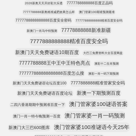
7777788888888百度正品吗
2026新奥天天开好彩大乐透
7777788888新奥精准减肥效果怎么样
澳门管家100期谁预测最准
7777788888888888百度安全密码
77777888888888精准百度安全吗
77778888888新准新疆
新澳门一肖马中特预测
7777888888888精准百度安全吗
新澳门天天免费谜语10期百度
大巴三免费资料大全百度网盘
7777788888王中王中王特色亮点
澳彩十二生肖预测
777777888888888888百度怎么搜
澳彩一肖一码下期预测
7777888888精准管家安全吗
新澳门天天免费谜语论坛百度100
新澳一下期预测百度
新澳门天天免费谜语百度论坛
澳门管家婆100谜语答案
二四六香港期期中预测准百度一下
澳门管家婆一肖一码预测
澳门一肖一特今晚预测一百度
澳门管家婆100准谜语今天25年
新澳门大三巴600图库