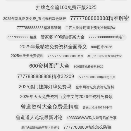
挂牌之全篇100免费正版2025
7777788888888精准解密
2025年新奥正版免费_五点来料双色球开
7777888888888精准靠谱吗
二四六香港期期中预测准确吗9w
管家婆100谜语答案大全
77778888888精准
7777888888888精准丫
2025年最精准免费资料全面释义
800图库2026
2025年天天免费资料
77777777888888888精准
奥门118论坛免费资料大全
600资料图库大全
800图库免费资料2025
7777888888888精准32209
7777788888888精准怎么用
2025澳门挂牌灯牌免费吗
金牛网论坛免费论坛资料
2026年天天免费资料百度中文与2026年资料免费领
曾道资料大全免费最精准
曾夫人论坛40779中特
曾道道人论坛最新讨论
493333WWW马头诗背后的故事
7777788888精准怎么防骗
新门内部最精确更新内容解读