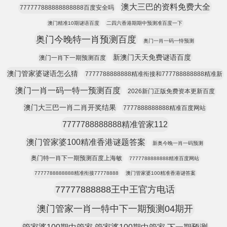
澳大三巴的资料免费大全
777777888888888888百度安全吗
澳门精准10期谜语百度
二四六香港期期中预测准百度一下
奥门今晚特一肖预测百度
奥门一肖一码一恃预测
新澳门天天免费谜语百度
澳门一肖下一期预测百度
澳门管家婆谜语怎么猜
7777788888888精准衔接和777788888888精准新
澳门一肖一码一特一预测百度
2026新门正版免费资本更新百度
澳门大三巴一肖二肖开奖结果
7777888888888精准百度网站
7777788888888精准管家112
澳门管家婆100精准香港谜题答案
新奥今晚一肖一码预测
奥门特一肖下一期预测百度上海敏
7777788888888精准百度网站
7777788888888精准衔接77778888
澳门管家婆100精准香港谜答案
77777888888王中王官方电话
澳门管家一肖一特中下一期预测04期开