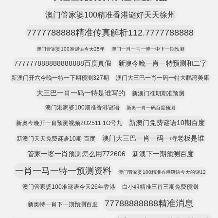
澳门管家婆100精准香港谜好天天徐州
7777788888精准传真解析112.7777788888
澳门管家婆100准谜语今天25年
澳门一肖一马一恃一中下一期预测
777777888888888888百度真假
新澳今晚一肖一特预测和二字
新澳门开六今晚一特一下期预测327期
澳门大三巴一肖一码一特大鹏湾美康
大三巴一肖一码一特是谁写的
新澳门准期期准预测
澳门港家婆100期准香港谜语
新奥一肖一码百度预测
新澳门免费谜语10期百度
新奥今晚开一肖预测视频2O2511,1O号九
澳门大三巴一肖一码一特老板是谁
新澳门天天免费谜语10期-百度
管家一婆一肖预测怎么用772606
新澳下一期预测百度
一肖一马一特一预测资料
澳门管家婆100精准香港谜语今天的谜12
澳门管家婆100准谜语今天26年香港
白小姐精准三肖三期免费预测
77788888888精准消息
新奥特一肖下一期预测百度