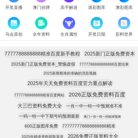
开奖直播
澳门挂牌
高手解迷
港彩图库
澳彩图库
马会原创
全年资料
生肖属性
开奖日期
彩料世界
7777788888888精准百度新手教程
2025新门正版免费资本
2025新门正版免费资本_警惕虚假
7777788888888888百度结果
2025新期期准的准确的消息视频
2025年天天免费资料百度官力重点解读
2026正版免费资料百度
7777788888888精准百度网站
大三巴资料免费大全
一肖一中一特一中预测准不准
一码一特一中下期号码预测最新
奥门一肖一特一码精准预测
600正版图库免费
777777778888888888精准
2026免费正版资料大全
2025年精准资料获取渠道