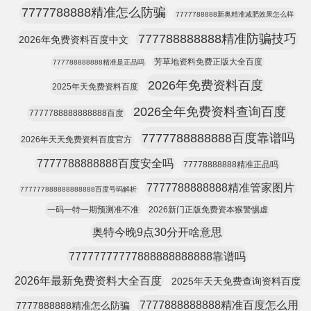
7777788888精准怎么防骗
7777788888新奥精准减肥效果怎么样
777788888888精准防骗技巧
2026年免费资料百度中文
芳草地资料免费正版大全百度
777788888888精准是正品吗
2026年免费资料百度
2025年天免费资料百度
2026全年免费资料查询百度
7777788888888888百度
7777788888888百度靠谱吗
2026年天天免费资料百度官方
7777788888888百度安全吗
77778888888精准正品吗
7777788888888精准管家图片
777777888888888888百度号码解析
一码一特一期预测准不准
2026新门正版免费资本猴警惕虚
奥特今晚9点30分开啥意思
77777777777888888888888靠谱吗
2026年最新免费资料大全百度
2025年天天免费查询资料百度
7777888888888精准百度怎么用
7777888888精准怎么防骗