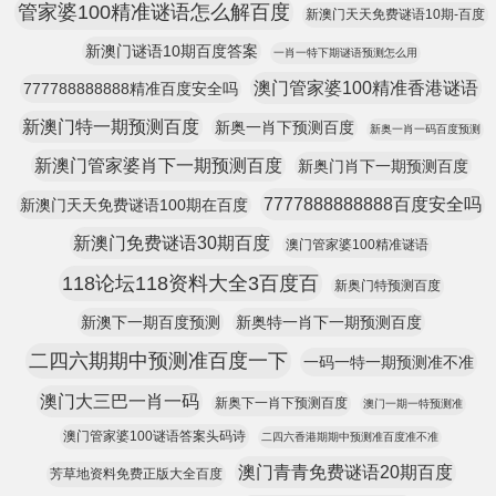
管家婆100精准谜语怎么解百度
新澳门天天免费谜语10期-百度
新澳门谜语10期百度答案
一肖一特下期谜语预测怎么用
澳门管家婆100精准香港谜语
777788888888精准百度安全吗
新澳门特一期预测百度
新奥一肖下预测百度
新奥一肖一码百度预测
新澳门管家婆肖下一期预测百度
新奥门肖下一期预测百度
7777888888888百度安全吗
新澳门天天免费谜语100期在百度
新澳门免费谜语30期百度
澳门管家婆100精准谜语
118论坛118资料大全3百度百
新奥门特预测百度
新澳下一期百度预测
新奥特一肖下一期预测百度
二四六期期中预测准百度一下
一码一特一期预测准不准
澳门大三巴一肖一码
新奥下一肖下预测百度
澳门一期一特预测准
澳门管家婆100谜语答案头码诗
二四六香港期期中预测准百度准不准
澳门青青免费谜语20期百度
芳草地资料免费正版大全百度