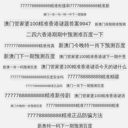
7777788888888精准衔接和777788888888精准新
澳门一肖一马一恃一中下一期预测
澳门管家婆100精准香港谜题答案9947
新澳门准期期准预测
二四六香港期期中预测准百度一下
新澳门今晚特一肖下预测百度
777777888888888精准传真
新澳门下一期预测百度
澳门管家婆100精准香港谜下一期中垦
澳门管家婆100精准香港谜语今天的谜什么
新澳一肖一码预测百度
7777788888888精准精疆
777777888888888888百度安全吗
澳门一肖下一期预测百度
7777788888888精准正品吗
77777888888888精准新传剧
澳门管家婆100精准香港谜语
7777888888888精准777788888888精准
奥门今晚特一肖预测百度
777788888888精准正品防骗方法
新奥特一码下一期预测百度