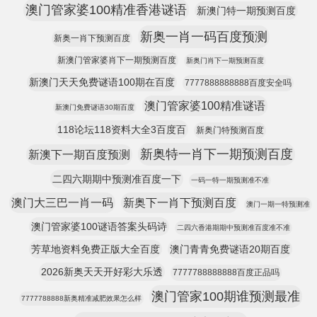
澳门管家婆100精准香港谜语
新澳门特一期预测百度
新奥一肖一码百度预测
新奥一肖下预测百度
新澳门管家婆肖下一期预测百度
新奥门肖下一期预测百度
新澳门天天免费谜语100期在百度
7777888888888百度安全吗
澳门管家婆100精准谜语
新澳门免费谜语30期百度
118论坛118资料大全3百度百
新奥门特预测百度
新奥特一肖下一期预测百度
新澳下一期百度预测
二四六期期中预测准百度一下
一码一特一期预测准不准
澳门大三巴一肖一码
新奥下一肖下预测百度
澳门一期一特预测准
澳门管家婆100谜语答案头码诗
二四六香港期期中预测准百度准不准
芳草地资料免费正版大全百度
澳门青青免费谜语20期百度
2026新奥天天开好彩大乐透
7777788888888百度正品吗
澳门管家100期谁预测最准
7777788888新奥精准减肥效果怎么样