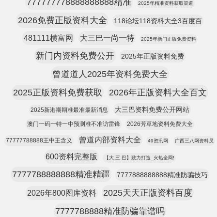
777777778888888888精准
2025年精准资料获取渠道
2026免费正版资料大全
118论坛118资料大全3百度百
481111横富网
大三巴一尚一特
2025年新门正版免费资料
新门内资料免费公开
2025年正版资料免费
曾道道人2025年资料免费大全
2025正版资料免费获取
2026年正版资料大全百文
大三巴资料免费公开网站
2025新港期期准最准最新消息
澳门一码一特一中预测准不准访雷锋
2026芳草地资料免费大全
曾道内部资料大全
77777788888王中王含义
49资汛网
广西三八网资料员
600资料完整版
【大.三.巴】致力打造_火热全网!
7777788888888精准精疆
7777888888888精准防骗技巧
2025天天正版资料百度
2026年800图库资料
7777788888精准防骗靠谱吗