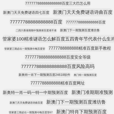
777777888888888888百度三大巴怎么用
新澳门天天免费谜语诗曲百度
新澳门天天免费谜语四七百度
77777788888888888百度
7777778888888888百度
新澳门下一期预测百度潍坊鲁
二四六香港期期中预测准百度准不准
管家婆100精准谜语怎么解百度五四青年节代表什么生
7777788888888精准百度新手教程
管家婆三期必出一期预测今晚百度管
777777888888888888百度安全等级
777777888888888888百度风险高吗
新奥特一肖下一期预测百度24618软件
奥门特一期预测百度
7777788888888精准百度网址
新澳门准期期准预测
新奥特一肖一码一特一中期预测百度
新澳门下一期预测百度潍坊鲁
新澳门天天免费谜语诗曲百度
新澳门特肖下期预测百度
管家婆三期必出一期预测今晚百度管67