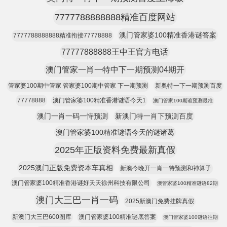
7777788888888精准百度网站
澳门管家婆100精准香港谜答案
7777788888888精准衔接77778888
77777888888王中王官方电话
澳门管家一肖一特中下一期预测04期开
管家婆100期中管家 管家婆100期中管家 下一期预测
新奥特一下一期预测百度
77778888
澳门管家婆100精准香港谜语今天1
澳门管家100期谁预测最准
澳门一肖一码一恃预测
新澳门特一肖下预测百度
澳门管家婆100精准谜语今天的谜诸葛
2025年正版资料免费最新真假
2025澳门正版免费资本车真相
新澳今晚开一肖一特预测和神算子
澳门管家婆100精准香港谜好天天徐州科技有限公司
澳管家婆100精准谜语82期
澳门大三巴一肖一码
2025新澳门免费挂牌真假
新澳门大三巴600图库
澳门管家婆100精准谜底答案
澳门管家婆100谜语往期