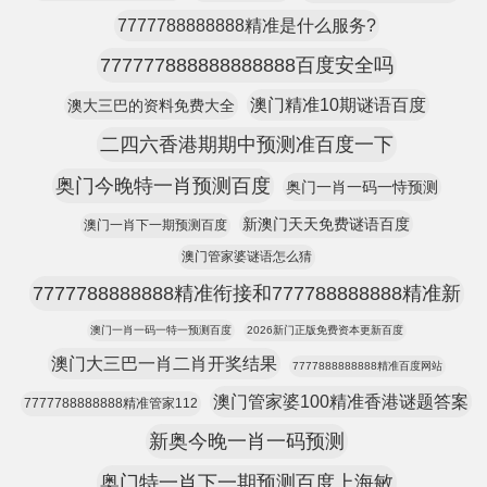
7777788888888精准是什么服务?
777777888888888888百度安全吗
澳门精准10期谜语百度
澳大三巴的资料免费大全
二四六香港期期中预测准百度一下
奥门今晚特一肖预测百度
奥门一肖一码一恃预测
新澳门天天免费谜语百度
澳门一肖下一期预测百度
澳门管家婆谜语怎么猜
7777788888888精准衔接和777788888888精准新
澳门一肖一码一特一预测百度
2026新门正版免费资本更新百度
澳门大三巴一肖二肖开奖结果
7777888888888精准百度网站
澳门管家婆100精准香港谜题答案
7777788888888精准管家112
新奥今晚一肖一码预测
奥门特一肖下一期预测百度上海敏