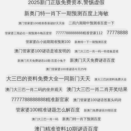
2025新门正版免费资本,警惕虚假
新奥门特一肖下一期预测百度上海敏
二四六期期中预测准百度一下
澳门管家婆100精准香港谜好天天徐
77778888
7777788888888精准管家112
管家婆三期必出一期预测今晚百度管
管家婆白小姐期期准预测100
新奥特一下一期预测百度
澳门管家婆100谜语是谁发明的
澳门大三巴一肖一码一特老板是谁
新澳门天天免费谜语百度
新澳门天天免费谜语10期-百度小兔子
澳门管家婆100准谜语今天25年
大三巴的资料免费大全一同新门天天
澳大三巴的资料免费大全
澳门大三巴一肖二肖开奖结果
澳门大三巴一肖二码的坐井观天
7777788888888精准新官家
澳门管家婆100谜语答案头码诗
管家婆100精准谜题怎么解百度
新澳门免费谜语20期百度
新奥门特一肖下预测百度
澳门大三巴一肖一码
澳门精准资料10期谜语百度