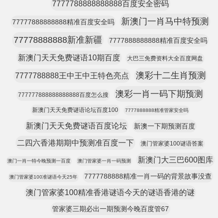
7777788888888888百度安全密码
新澳门一肖马中特预测
77777888888888精准百度安全吗
77778888888新准新疆
7777888888888精准百度安全吗
新澳门天天免费谜语10期百度
大巴三免费资料大全百度网盘
澳彩十二生肖预测
7777788888王中王中王特色亮点
澳彩一肖一码下期预测
777777888888888888百度怎么搜
新澳门天天免费谜语论坛百度100
7777888888精准管家安全吗
新澳门天天免费谜语百度论坛
新澳一下期预测百度
二四六香港期期中预测准百度一下
澳门管家婆100谜语答案
新澳门大三巴600图库
澳门一肖一特今晚预测一百度
澳门管家婆一肖一码预测
7777788888精准一肖一码的背景故事没查
澳门管家婆100准谜语今天25年
澳门管家婆100精准香港谜语今天的谜语香港的谜
管家婆三期必出一期预测今晚百度管67