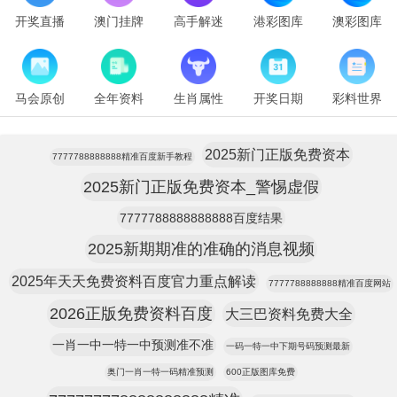
开奖直播
澳门挂牌
高手解迷
港彩图库
澳彩图库
马会原创
全年资料
生肖属性
开奖日期
彩料世界
2025新门正版免费资本
7777788888888精准百度新手教程
2025新门正版免费资本_警惕虚假
7777788888888888百度结果
2025新期期准的准确的消息视频
2025年天天免费资料百度官力重点解读
7777788888888精准百度网站
2026正版免费资料百度
大三巴资料免费大全
一肖一中一特一中预测准不准
一码一特一中下期号码预测最新
奥门一肖一特一码精准预测
600正版图库免费