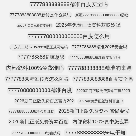
7777888888888精准百度安全吗
7777888888888新传是什么意思
新疆777788888888888888是啥
2025年免费正版资料获取途径
2025年天天免费百度资料
777777888888888888百度怎么用
7777788888精准2025安全吗
广东八二站82953ccm是正规网站吗
7777788888是嘛意思
777788888888精准百度安全吗
内部资料100%免费准吗
777788888888精准的来源
777778888精准传真怎么防骗
7777888888888百度安全吗
77778888888888精准百度
2026新门正版免费资本百度2025
2026新门正版免费百度官方202
2025年免费正版资料百度中
2025新门正版免费资本,警惕虚假
7777888888888怎么查真伪
2026新门正版免费资本百度
内部资料100%真中怎么弄
7777888888888来电干嘛
7777788888888888防骗技巧