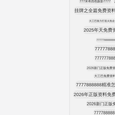
777米奇四色眼影7777
挂牌之全篇免费资
大三巴致力打造火热全
2025年天免
77777888888
777778
7777778
2026新门正版免费
大三巴免费资
7777888888精
2026年正版资料免
2026新门正
7777888