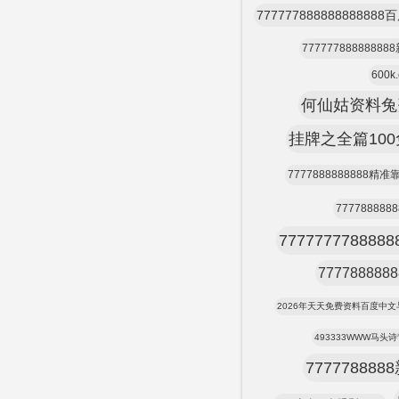
7777778888888888
77777788888888
600
何仙姑资料兔
挂牌之全篇100
7777888888888精
77778888
777777778888
777788888
2026年天天免费资料百度中文
493333WWW马头
7777788