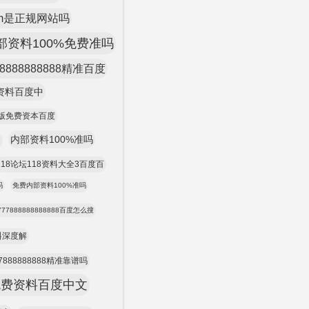
cm是正规网站吗
部资料100%免费准吗
78888888888精准百度
版资料百度中
正版免费资本百度
内部资料100%准吗
1
118论坛118资料大全3百度百
吗
免费内部资料100%准吗
777888888888888百度怎么搜
料深度解
77888888888精准靠谱吗
年免费资料百度中文