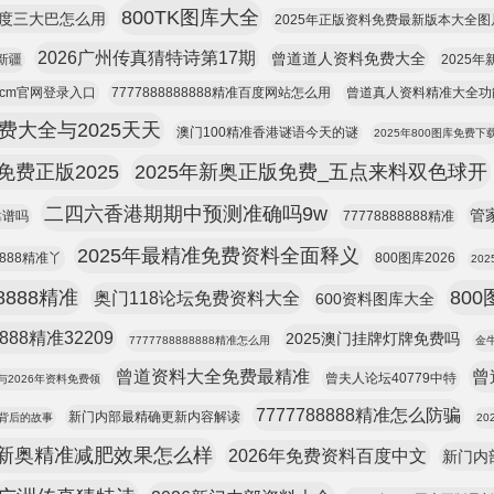
800TK图库大全
88百度三大巴怎么用
2025年正版资料免费最新版本大全图
2026广州传真猜特诗第17期
曾道道人资料免费大全
8新疆
2025
k.cm官网登录入口
7777888888888精准百度网站怎么用
曾道真人资料精准大全功
费大全与2025天天
澳门100精准香港谜语今天的谜
2025年800图库免费下
免费正版2025
2025年新奥正版免费_五点来料双色球开
二四六香港期期中预测准确吗9w
管
准靠谱吗
77778888888精准
2025年最精准免费资料全面释义
88888精准丫
800图库2026
20
88888精准
80
奥门118论坛免费资料大全
600资料图库大全
8888精准32209
2025澳门挂牌灯牌免费吗
7777788888888精准怎么用
金
曾道资料大全免费最精准
曾
曾夫人论坛40779中特
与2026年资料免费领
7777788888精准怎么防骗
新门内部最精确更新内容解读
诗背后的故事
2
888新奥精准减肥效果怎么样
2026年免费资料百度中文
新门内