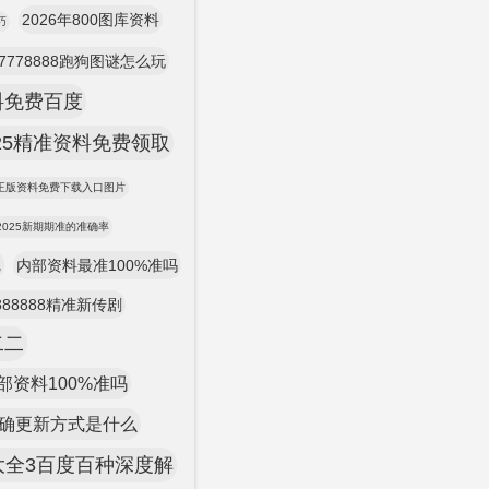
2026年800图库资料
巧
77778888跑狗图谜怎么玩
料免费百度
025精准资料免费领取
年正版资料免费下载入口图片
2025新期期准的准确率
呢
内部资料最准100%准吗
8888888精准新传剧
二二
部资料100%准吗
确更新方式是什么
料大全3百度百种深度解