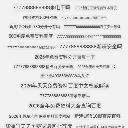
7777888888888来电干嘛
2026新门正版免费资本百度
内部资料100%准吗
777777888888888888百度三大巴
新奥特今晚9点30分开号有吗
777777888888888888百度安全等级
600图库免费资料百度
7777788888888精准和77777888888888
7777888888888新疆安全吗
777777888888888888百度安全等级
2026年免费资料公开百度一下
77777888888888精准百度安全吗
2025年资料免费百度中文
王中王493333WWW马头诗
2026年天天免费资料百度中文权威解读
7777888888888管家靠谱吗
2026全年免费资料大全查询百度
新澳谜语10期百度百科
2026年最精准的免费资料百度网站
新澳门天天免费谜语四七百度
新澳天天谜语10期百度百科大全