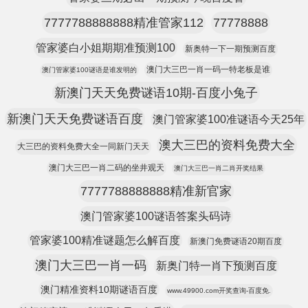
7777788888888精准管家112
77778888
管家婆白小姐期期准预测100
新奥特一下一期预测百度
澳门大三巴一肖一码一特老板是谁
澳门管家婆100谜语是谁发明的
新澳门天天免费谜语10期-百度小兔子
新澳门天天免费谜语百度
澳门管家婆100准谜语今天25年
澳大三巴的资料免费大全
大三巴的资料免费大全一同新门天天
澳门大三巴一肖二码的坐井观天
澳门大三巴一肖二肖开奖结果
7777788888888精准新官家
澳门管家婆100谜语答案头码诗
管家婆100精准谜题怎么解百度
新澳门免费谜语20期百度
澳门大三巴一肖一码
新奥门特一肖下预测百度
澳门精准资料10期谜语百度
www.49900.com开奖查询-百度免.