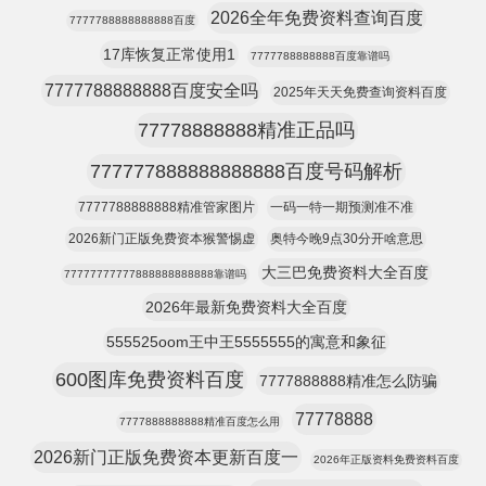
2026全年免费资料查询百度
7777788888888888百度
17库恢复正常使用1
7777788888888百度靠谱吗
7777788888888百度安全吗
2025年天天免费查询资料百度
77778888888精准正品吗
777777888888888888百度号码解析
7777788888888精准管家图片
一码一特一期预测准不准
2026新门正版免费资本猴警惕虚
奥特今晚9点30分开啥意思
大三巴免费资料大全百度
77777777777888888888888靠谱吗
2026年最新免费资料大全百度
555525oom王中王5555555的寓意和象征
600图库免费资料百度
7777888888精准怎么防骗
77778888
7777888888888精准百度怎么用
2026新门正版免费资本更新百度一
2026年正版资料免费资料百度