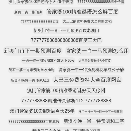
澳门管家婆100准谜语今天26年香港
7777888888888888精准传情
管家婆100精准谜语怎么解百度
新奥一肖一期预测
大三巴的资料免费大全虎略龙韬
777777888888888888百度
新奥门特一肖下一期预测百度老澳门
777777888888888888百度三大巴
新奥门肖下一期预测百度
官家婆一肖一马预测怎么用
一码一特一期预测准不准天下风云
大巴三免费资料大全百度
管家婆一中一特预测桃花羊红公子醉
管家一婆一肖谁预测坐收渔利
大巴三免费资料大全百度网盘
新奥今晚特一肖预测A1S
澳门管家婆100精准香港谜好天天徐州
7777788888精准传真解析112.7777788888
澳门管家婆100准谜语今天25年
澳门一肖一马一恃一中下一期预测
新澳今晚一肖一特预测和二字
777777888888888888百度真假