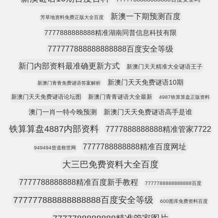
新澳一下期预测百度
芳草地资料免费正版大全百度
7777888888888精准湖南同普信息科技有限
777777888888888888百度安全等级
新门内部资料最准确更新方式
新澳门天天精准大全谜语王子
新澳门天天免费谜语10期
新澳门青青免费谜语答案解析
新澳门天天免费谜语论坛图
新澳门青青谜语大全最新
4987铁算算盘正版资料
澳门一肖一特今晚预测
新澳门天天免费谜语高手是谁
铁算算盘4887内部资料
7777888888888精准管家7722
7777788888888精准百度网址
949494曾道救世网
大三巴免费资料大全百度
7777788888888精准百度新手教程
7777788888888888百度
777777888888888888百度安全等级
600图库免费资料百度