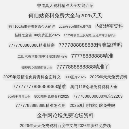
曾道真人资料精准大全功能介绍
何仙姑资料兔费大全与2025天天
内部绝密资料
澳门100精准香港谜语今天的谜
2025年800图库免费下载
挂牌之全篇100免费正版2025
2025年新奥正版免费_五点来料双色球开
7777888888888精准靠谱吗
7777788888888精准解密
77778888888精准
二四六香港期期中预测准确吗9w
7777888888888精准丫
管家婆100谜语答案大全
2025年最精准免费资料全面释义
2025年天天免费资料
800图库2026
77777777888888888精准
奥门118论坛免费资料大全
7777888888888精准32209
800图库免费资料2025
600资料图库大全
7777788888888精准怎么用
2025澳门挂牌灯牌免费吗
金牛网论坛免费论坛资料
2026年天天免费资料百度中文与2026年资料免费领