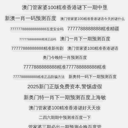
澳门管家婆100精准香港谜下一期中垦
新澳一肖一码预测百度
澳门管家婆100精准香港谜语今天的谜什么
7777788888888精准精疆
777777888888888888百度安全吗
澳门一肖下一期预测百度
7777788888888精准正品吗
77777888888888精准新传剧
澳门管家婆100精准香港谜语
奥门今晚特一肖预测百度
7777888888888精准777788888888精准
新奥特一码下一期预测百度
777788888888精准正品防骗方法
2025新门正版免费资本,警惕虚假
新奥门特一肖下一期预测百度上海敏
澳门管家婆100精准香港谜好天天徐
二四六期期中预测准百度一下
管家婆三期必出一期预测今晚百度管