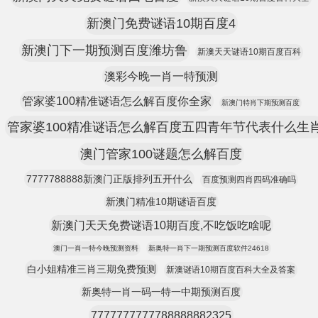
新澳门免费谜语10期百度4
新澳门下一期预测百度潍坊鲁
新澳天天谜语10期百度百科
澳彩今晚一肖一特预测
管家婆100精准谜语怎么解百度你全家
新澳门特肖下期预测百度
管家婆100精准谜语怎么解百度五四青年节代表什么生
澳门管家100谜题怎么解百度
7777788888新澳门正版排列五开什么
百度预测四肖四码准确吗
新澳门精准10期谜语百度
新澳门天天免费谜语10期百度,不吃饭吃啥呢
澳门一肖一特今晚预测资料
新奥特一肖下一期预测百度软件24618
白小姐精准三肖三期免费预测
新澳谜语10期百度百科大全及答案
新奥特一肖一码一特一中期预测百度
7777777777788888882325