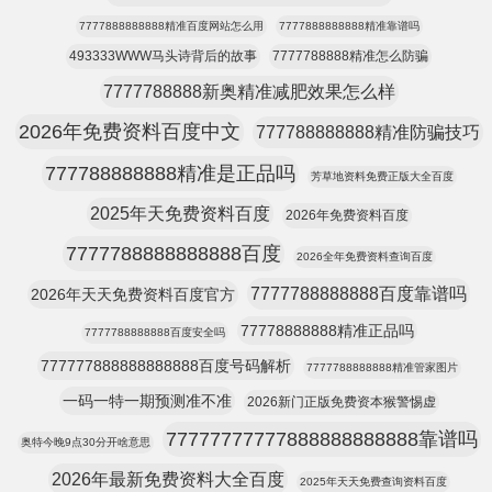
7777888888888精准百度网站怎么用
7777888888888精准靠谱吗
493333WWW马头诗背后的故事
7777788888精准怎么防骗
7777788888新奥精准减肥效果怎么样
2026年免费资料百度中文
777788888888精准防骗技巧
777788888888精准是正品吗
芳草地资料免费正版大全百度
2025年天免费资料百度
2026年免费资料百度
7777788888888888百度
2026全年免费资料查询百度
7777788888888百度靠谱吗
2026年天天免费资料百度官方
77778888888精准正品吗
7777788888888百度安全吗
777777888888888888百度号码解析
7777788888888精准管家图片
一码一特一期预测准不准
2026新门正版免费资本猴警惕虚
77777777777888888888888靠谱吗
奥特今晚9点30分开啥意思
2026年最新免费资料大全百度
2025年天天免费查询资料百度