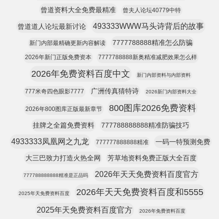
曾道资料大全免费最精准
曾夫人论坛40779中特
493333WWW马头诗背后的故事
曾道道人论坛最新讨论
7777788888精准怎么防骗
新门内部最精确更新内容解读
2026年新门正版免费资本
7777788888新奥精准减肥效果怎么样
2026年免费资料百度中文
新门内部资料与内部资料
广洲传真猜特诗
777米奇四色眼影7777
2026新门内部资料大全
800图库2026免费资料
2026年800图库正版最新章节
挂牌之全篇免费资料
777788888888精准防骗技巧
4933333凤凰网之九龙
一码一特预测免费
777777888888精准
大三巴致力打造火热全网
芳草地资料免费正版大全百度
2026年天天免费资料百度官方
777788888888精准是正品吗
2026年天天免费资料百度和5555
2025年天免费资料百度
2025年天免费资料百度官方
2026年免费资料百度