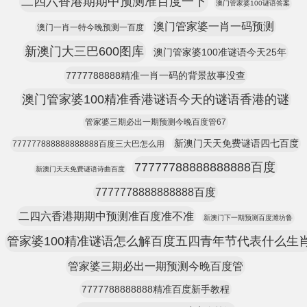
二四六香港期期中预测准百度一下
澳门管家婆100谜语答案
澳门管家婆一肖一码预测
澳门一肖一特今晚预测一百度
新澳门大三巴600图库
澳门管家婆100准谜语今天25年
7777788888精准一肖一码的背景故事没查
澳门管家婆100精准香港谜语今天的谜语香港的谜
管家婆三期必出一期预测今晚百度管67
新澳门天天免费谜语四七百度
777777888888888888百度三大巴怎么用
77777788888888888百度
新澳门天天免费谜语诗曲百度
7777778888888888百度
二四六香港期期中预测准百度准不准
新澳门下一期预测百度潍坊鲁
管家婆100精准谜语怎么解百度五四青年节代表什么生
管家婆三期必出一期预测今晚百度管
7777788888888精准百度新手教程