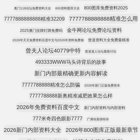
800图库免费资料2025
奥门118论坛免费资料大全
600资料图库大全
7777788888888精准怎么用
7777888888888精准32209
金牛网论坛免费论坛资料
2025澳门挂牌灯牌免费吗
曾道资料大全免费最精准
2026年天天免费资料百度中文与2026年资料免费领
曾夫人论坛40779中特
曾道道人论坛最新讨论
493333WWW马头诗背后的故事
新门内部最精确更新内容解读
7777788888精准怎么防骗
2026年新门正版免费资本
7777788888新奥精准减肥效果怎么样
2026年免费资料百度中文
新门内部资料与内部资料
777米奇四色眼影7777
广洲传真猜特诗
2026新门内部资料大全
2026年800图库正版最新章节