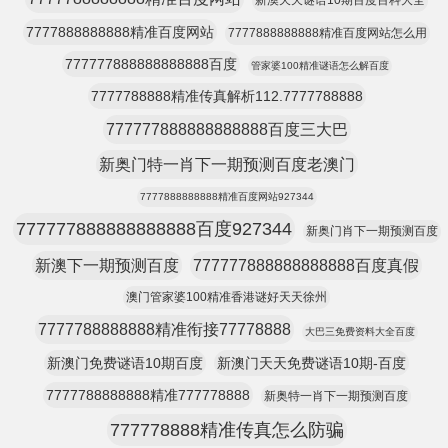
新澳天天谜语10期百度百科大全
7777888888888精准百度网站
7777888888888精准百度网站怎么用
777777888888888888百度
管家婆100精准谜语怎么解百度
7777788888精准传真解析112.7777788888
777777888888888888百度三大巴
新奥门特一肖下一期预测百度老澳门
7777888888888精准百度网站927344
777777888888888888百度927344
新奥门肖下一期预测百度
新澳下一期预测百度
777777888888888888百度真假
澳门管家婆100精准香港谜好天天徐州
7777788888888精准衔接77778888
大巴三免费资料大全百度
新澳门免费谜语10期百度
新澳门天天免费谜语10期-百度
7777788888888精准777778888
新奥特一肖下一期预测百度
777778888精准传真怎么防骗