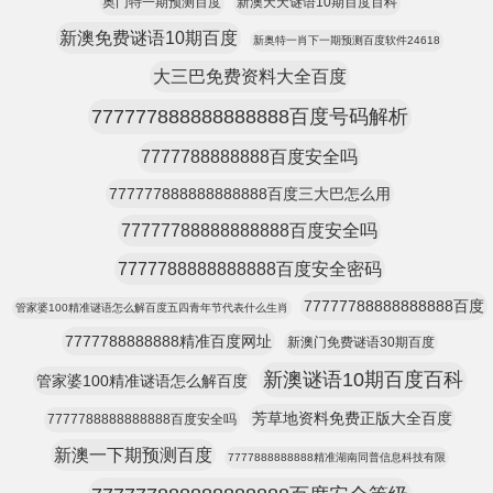
奥门特一期预测百度
新澳天天谜语10期百度百科
新澳免费谜语10期百度
新奥特一肖下一期预测百度软件24618
大三巴免费资料大全百度
777777888888888888百度号码解析
7777788888888百度安全吗
777777888888888888百度三大巴怎么用
77777788888888888百度安全吗
7777788888888888百度安全密码
77777788888888888百度
管家婆100精准谜语怎么解百度五四青年节代表什么生肖
7777788888888精准百度网址
新澳门免费谜语30期百度
新澳谜语10期百度百科
管家婆100精准谜语怎么解百度
芳草地资料免费正版大全百度
7777788888888888百度安全吗
新澳一下期预测百度
7777888888888精准湖南同普信息科技有限