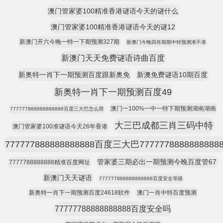
澳门管家婆100精准香港谜语今天的谜什么
澳门管家婆100精准香港谜语今天的谜12
新澳门开六今晚一特一下期预测327期
新澳门今晚四肖期期中特预测准不准
新澳门天天免费谜语诗曲百度
新奥特一肖下一期预测百度跟新奥免
新澳免费谜语10期百度
新奥特一肖下一期预测百度49
澳门一100%一中一特下期预测湖南湖南
777777888888888888百度三大巴怎么用
大三巴成都三肖三码中特
澳门管家婆100准谜语今天26年香港
777777888888888888百度三大巴7777778888888888
管家婆三期必出一期预测今晚百度管67
7777788888888精准百度网址
新澳门天天谜语
777777888888888888百度安全等级
新奥特一肖下一期预测百度24618软件
澳门一肖中特百度预测
77777788888888888百度安全吗