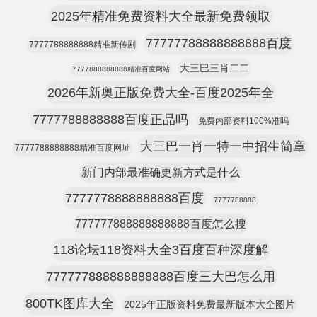
2025年精准免费资料大全最新免费领取
77777788888888888百度
7777788888888精准新传剧
大三巴三肖二二
7777888888888精准百度网站
2026年新奥正版免费大全-百度2025年全
7777788888888百度正品吗
免费内部资料100%准吗
大三巴一肖一特一中招生简章
7777788888888精准百度网址
新门内部最准确更新方式是什么
7777778888888888百度
7777788888
777777888888888888百度怎么搜
118论坛118资料大全3百度百种深度解
777777888888888888百度三大巴怎么用
800TK图库大全
2025年正版资料免费最新版本大全图片