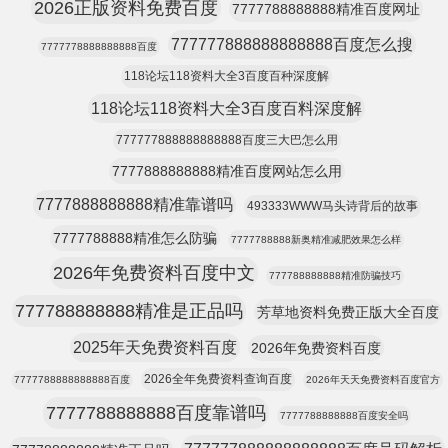
2026正版资料免费百度
7777788888888精准百度网址
777777888888888888百度怎么搜
7777778888888888百度
118论坛118资料大全3百度百种深度解
118论坛118资料大全3百度百料深度解
777777888888888888百度三大巴怎么用
7777888888888精准百度网站怎么用
7777888888888精准靠谱吗
493333WWW马头诗背后的故事
7777788888精准怎么防骗
7777788888新奥精准减肥效果怎么样
2026年免费资料百度中文
777788888888精准防骗技巧
777788888888精准是正品吗
芳草地资料免费正版大全百度
2025年天免费资料百度
2026年免费资料百度
2026全年免费资料查询百度
7777788888888888百度
2026年天天免费资料百度官方
7777788888888百度靠谱吗
7777788888888百度安全吗