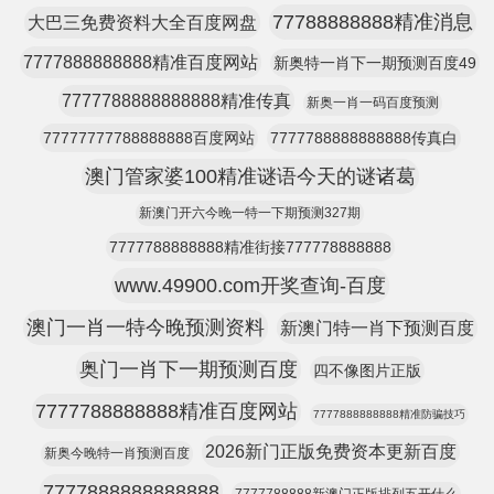
77788888888精准消息
大巴三免费资料大全百度网盘
7777888888888精准百度网站
新奥特一肖下一期预测百度49
7777788888888888精准传真
新奥一肖一码百度预测
77777777788888888百度网站
7777788888888888传真白
澳门管家婆100精准谜语今天的谜诸葛
新澳门开六今晚一特一下期预测327期
7777788888888精准街接777778888888
www.49900.com开奖查询-百度
澳门一肖一特今晚预测资料
新澳门特一肖下预测百度
奥门一肖下一期预测百度
四不像图片正版
7777788888888精准百度网站
7777888888888精准防骗技巧
2026新门正版免费资本更新百度
新奥今晚特一肖预测百度
7777888888888888