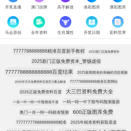
开奖直播
澳门挂牌
高手解迷
港彩图库
澳彩图库
马会原创
全年资料
生肖属性
开奖日期
彩料世界
7777788888888精准百度新手教程
2025新门正版免费资本
2025新门正版免费资本_警惕虚假
7777788888888888百度结果
2025新期期准的准确的消息视频
7777788888888精准百度网站
2025年天天免费资料百度官力重点解读
大三巴资料免费大全
2026正版免费资料百度
一码一特一中下期号码预测最新
一肖一中一特一中预测准不准
600正版图库免费
奥门一肖一特一码精准预测
777777778888888888精准
2025年精准资料获取渠道