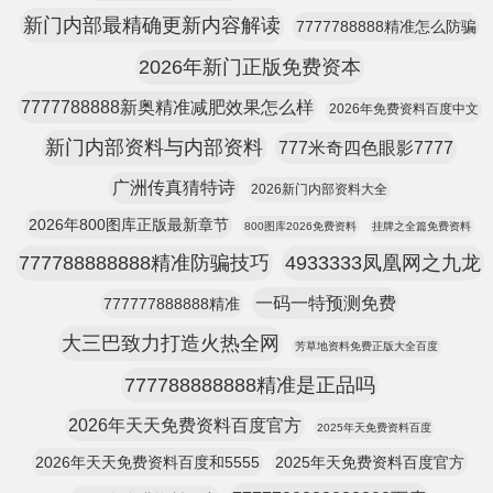
新门内部最精确更新内容解读
7777788888精准怎么防骗
2026年新门正版免费资本
7777788888新奥精准减肥效果怎么样
2026年免费资料百度中文
新门内部资料与内部资料
777米奇四色眼影7777
广洲传真猜特诗
2026新门内部资料大全
2026年800图库正版最新章节
800图库2026免费资料
挂牌之全篇免费资料
777788888888精准防骗技巧
4933333凤凰网之九龙
一码一特预测免费
777777888888精准
大三巴致力打造火热全网
芳草地资料免费正版大全百度
777788888888精准是正品吗
2026年天天免费资料百度官方
2025年天免费资料百度
2026年天天免费资料百度和5555
2025年天免费资料百度官方