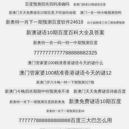
百度预测四肖四码准确吗
新澳门精准10期谜语百度
新澳门天天免费谜语10期百度,不吃饭吃啥呢
澳门一肖一特今晚预测资料
新奥特一肖下一期预测百度软件24618
白小姐精准三肖三期免费预测
新澳谜语10期百度百科大全及答案
新奥特一肖一码一特一中期预测百度
7777777777788888882325
澳门管家婆100精准香港谜语今天的谜什么
澳门管家婆100精准香港谜语今天的谜12
新澳门开六今晚一特一下期预测327期
新澳门今晚四肖期期中特预测准不准
新澳门天天免费谜语诗曲百度
新澳免费谜语10期百度
新奥特一肖下一期预测百度跟新奥免
新奥特一肖下一期预测百度49
777777888888888888百度三大巴怎么用