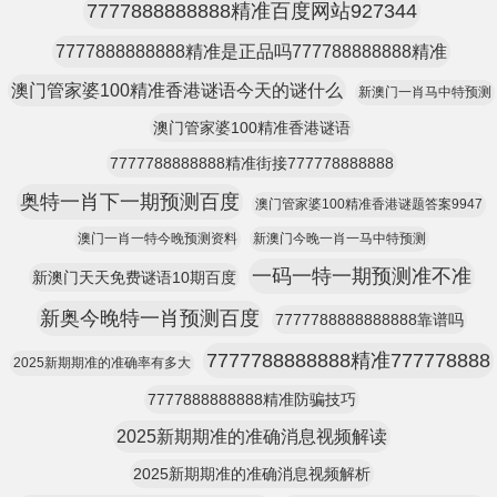
7777888888888精准百度网站927344
7777888888888精准是正品吗777788888888精准
澳门管家婆100精准香港谜语今天的谜什么
新澳门一肖马中特预测
澳门管家婆100精准香港谜语
7777788888888精准街接777778888888
奥特一肖下一期预测百度
澳门管家婆100精准香港谜题答案9947
澳门一肖一特今晚预测资料
新澳门今晚一肖一马中特预测
一码一特一期预测准不准
新澳门天天免费谜语10期百度
新奥今晚特一肖预测百度
7777788888888888靠谱吗
7777788888888精准777778888
2025新期期准的准确率有多大
7777888888888精准防骗技巧
2025新期期准的准确消息视频解读
2025新期期准的准确消息视频解析