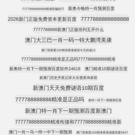
新奥今晚特一肖预测百度
7777888888888精准防骗技巧
7777888888888888
2026新门正版免费资本更新百度
7777788888新澳门正版排列五开什么
澳门大三巴一肖一码一特大鹏湾美康
澳门管家婆100精准香港谜语今天的谜12
7777888888888精准是正品吗777788888888精准
新奥特一肖下一期预测百度软件24618
澳门精准10期谜语百度
新澳门历史开奖记录大乐透查询表双
新澳门天天免费谜语10期百度
777788888888精准是正品吗
奥特一肖下一期预测百度
新澳门特一肖下一期预测百度新澳门
7777788888888精准衔接和777788888888精准新
澳门一肖一马一恃一中下一期预测
澳门管家婆100精准香港谜题答案9947