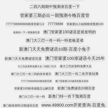
二四六期期中预测准百度一下
管家婆三期必出一期预测今晚百度管
77778888
7777788888888精准管家112
管家婆白小姐期期准预测100
澳门管家婆100谜语是谁发明的
新奥特一下一期预测百度
澳门大三巴一肖一码一特老板是谁
新澳门天天免费谜语10期-百度小兔子
澳门管家婆100准谜语今天25年
新澳门天天免费谜语百度
澳大三巴的资料免费大全
大三巴的资料免费大全一同新门天天
澳门大三巴一肖二肖开奖结果
澳门大三巴一肖二码的坐井观天
7777788888888精准新官家
澳门管家婆100谜语答案头码诗
新澳门免费谜语20期百度
管家婆100精准谜题怎么解百度
新奥门特一肖下预测百度
澳门大三巴一肖一码
www.49900.com开奖查询-百度免.
澳门精准资料10期谜语百度