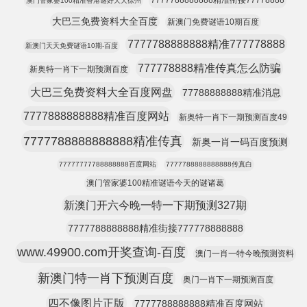
7777788888888精准衔接77778888
澳门管家婆100精准香港谜好天天徐州
大巴三免费资料大全百度
新澳门免费谜语10期百度
7777788888888精准777778888
新澳门天天免费谜语10期-百度
777778888精准传真怎么防骗
新奥特一肖下一期预测百度
大巴三免费资料大全百度网盘
77788888888精准消息
7777888888888精准百度网站
新奥特一肖下一期预测百度49
7777788888888888精准传真
新奥一肖一码百度预测
77777777788888888百度网站
7777788888888888传真白
澳门管家婆100精准谜语今天的谜诸葛
新澳门开六今晚一特一下期预测327期
7777788888888精准街接777778888888
www.49900.com开奖查询-百度
澳门一肖一特今晚预测资料
新澳门特一肖下预测百度
奥门一肖下一期预测百度
四不像图片正版
7777788888888精准百度网站