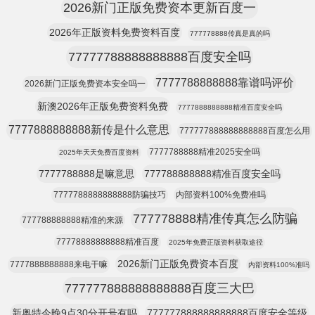
2026新门正版免费资本更新百度一
2026年正版资料免费资料百度
777778888传真是真的吗
77777788888888888百度安全吗
7777788888888靠谱吗评价
2026新门正版免费资本安全吗一
新澳2026年正版免费资料免费
7777888888888精准百度安全吗
7777888888888新传是什么意思
777777888888888888百度怎么用
7777788888精准2025安全吗
2025年天天免费百度资料
7777788888是嘛意思
777788888888精准百度安全吗
7777788888888888防骗技巧
内部资料100%免费准吗
777778888精准传真怎么防骗
777788888888精准的来源
77778888888888精准百度
2025年免费正版资料获取途径
2026新门正版免费资本百度
7777888888888来电干嘛
内部资料100%准吗
777777888888888888百度三大巴
新奥特今晚9点30分开号有吗
777777888888888888百度安全等级