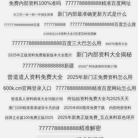
免费内部资料100%准吗
7777788888888精准百度网址
新门内部最准确更新方式是什么
大三巴一肖一特一中招生简章
777777888888888888百度怎么搜
7777788888
7777778888888888百度
118论坛118资料大全3百度百种深度解
777777888888888888百度三大巴怎么用
800TK图库大全
新门内部资料大全揭秘
2025年正版资料免费最新版本大全图片
777777888888888新疆
2026广州传真猜特诗第17期
曾道道人资料免费大全
2025年新门正免费资料怎么用
600k.cm官网登录入口
7777888888888精准百度网站怎么用
何仙姑资料兔费大全与2025天天
曾道真人资料精准大全功能介绍
澳门100精准香港谜语今天的谜
2025年800图库免费下载
内部绝密资料
2025年新奥正版免费_五点来料双色球开
挂牌之全篇100免费正版2025
7777788888888精准解密