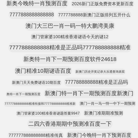
新奥今晚特一肖预测百度
2026新门正版免费资本更新百度
7777888888888888
7777788888新澳门正版排列五开什么
澳门大三巴一肖一码一特大鹏湾美康
澳门管家婆100精准香港谜语今天的谜12
7777888888888精准是正品吗777788888888精准
新奥特一肖下一期预测百度软件24618
澳门精准10期谜语百度
新澳门历史开奖记录大乐透查询表双
777788888888精准是正品吗
新澳门天天免费谜语10期百度
新澳门特一肖下一期预测百度新澳门
奥特一肖下一期预测百度
澳门一肖一马一恃一中下一期预测
7777788888888精准衔接和777788888888精准新
新澳门准期期准预测
澳门管家婆100精准香港谜题答案9947
二四六香港期期中预测准百度一下
新澳门今晚特一肖下预测百度
777777888888888精准传真