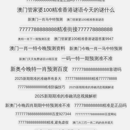
7777888888888精准是正品吗777788888888精准
澳门管家婆100精准香港谜语今天的谜什么
新澳门一肖马中特预测
澳门管家婆100精准香港谜语
7777788888888精准街接777778888888
澳门管家婆100精准香港谜题答案9947
奥特一肖下一期预测百度
澳门一肖一特今晚预测资料
新澳门今晚一肖一马中特预测
一码一特一期预测准不准
新澳门天天免费谜语10期百度
新奥今晚特一肖预测百度
7777788888888888靠谱吗
2025新期期准的准确率有多大
7777788888888精准777778888
7777888888888精准防骗技巧
2025新期期准的准确消息视频解读
2025新期期准的准确消息视频解析
新澳门今晚四肖期期中特预测准不准
777788888888精准是正品吗
777777888888888888百度927344
77777777788888888百度网站
77778888888888精准,避免虚假
澳门大三巴一肖二码的坐井观天