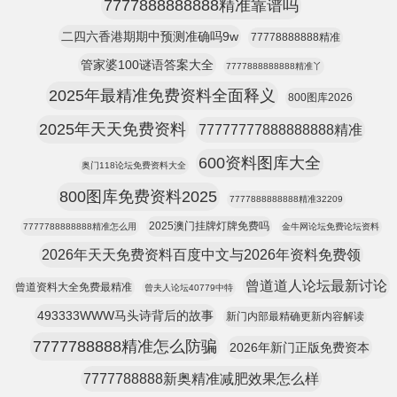
7777888888888精准靠谱吗
二四六香港期期中预测准确吗9w
77778888888精准
管家婆100谜语答案大全
7777888888888精准丫
2025年最精准免费资料全面释义
800图库2026
2025年天天免费资料
77777777888888888精准
600资料图库大全
奥门118论坛免费资料大全
800图库免费资料2025
7777888888888精准32209
2025澳门挂牌灯牌免费吗
7777788888888精准怎么用
金牛网论坛免费论坛资料
2026年天天免费资料百度中文与2026年资料免费领
曾道道人论坛最新讨论
曾道资料大全免费最精准
曾夫人论坛40779中特
493333WWW马头诗背后的故事
新门内部最精确更新内容解读
7777788888精准怎么防骗
2026年新门正版免费资本
7777788888新奥精准减肥效果怎么样