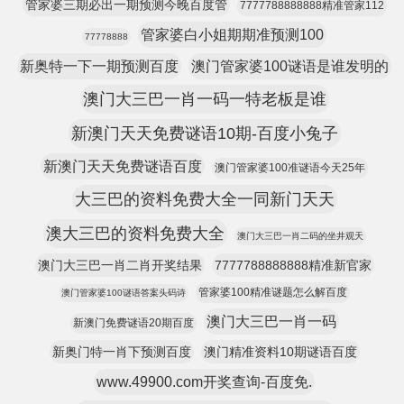
管家婆三期必出一期预测今晚百度管
7777788888888精准管家112
管家婆白小姐期期准预测100
77778888
新奥特一下一期预测百度
澳门管家婆100谜语是谁发明的
澳门大三巴一肖一码一特老板是谁
新澳门天天免费谜语10期-百度小兔子
新澳门天天免费谜语百度
澳门管家婆100准谜语今天25年
大三巴的资料免费大全一同新门天天
澳大三巴的资料免费大全
澳门大三巴一肖二码的坐井观天
澳门大三巴一肖二肖开奖结果
7777788888888精准新官家
管家婆100精准谜题怎么解百度
澳门管家婆100谜语答案头码诗
澳门大三巴一肖一码
新澳门免费谜语20期百度
新奥门特一肖下预测百度
澳门精准资料10期谜语百度
www.49900.com开奖查询-百度免.