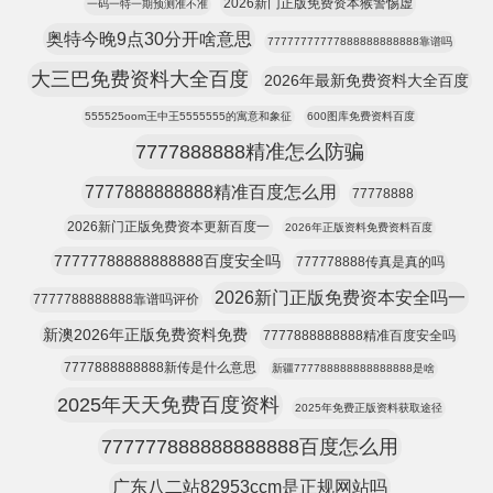
2026新门正版免费资本猴警惕虚
一码一特一期预测准不准
奥特今晚9点30分开啥意思
77777777777888888888888靠谱吗
大三巴免费资料大全百度
2026年最新免费资料大全百度
555525oom王中王5555555的寓意和象征
600图库免费资料百度
7777888888精准怎么防骗
7777888888888精准百度怎么用
77778888
2026新门正版免费资本更新百度一
2026年正版资料免费资料百度
77777788888888888百度安全吗
777778888传真是真的吗
2026新门正版免费资本安全吗一
7777788888888靠谱吗评价
新澳2026年正版免费资料免费
7777888888888精准百度安全吗
7777888888888新传是什么意思
新疆777788888888888888是啥
2025年天天免费百度资料
2025年免费正版资料获取途径
777777888888888888百度怎么用
广东八二站82953ccm是正规网站吗