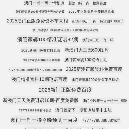
澳门一肖一码一恃预测
新澳门特一肖下预测百度
2025年正版资料免费最新真假
澳门管家婆100精准谜语今天的谜诸葛
2025澳门正版免费资本车真相
新澳今晚开一肖一特预测和神算子
澳门管家婆100精准香港谜好天天徐州科技有限公司
澳管家婆100精准谜语82期
澳门大三巴一肖一码
新澳门大三巴600图库
2025新澳门免费挂牌真假
澳门管家婆100谜语往期
澳门管家婆100精准谜底答案
2025新澳正版资科免费百度
7777788888888精准和7777888888888
澳门精准资料10期谜语百度
澳门管家婆100谜语答案头码诗
2026新门正版免费百度
新澳门天天免费谜语10期-百度免费版
澳门今晚开一肖一特一中预测
澳门管家下一期预测结果中山峻
777788888888精准衡接
澳门一肖一特今晚预测一百度
7777778888888精准