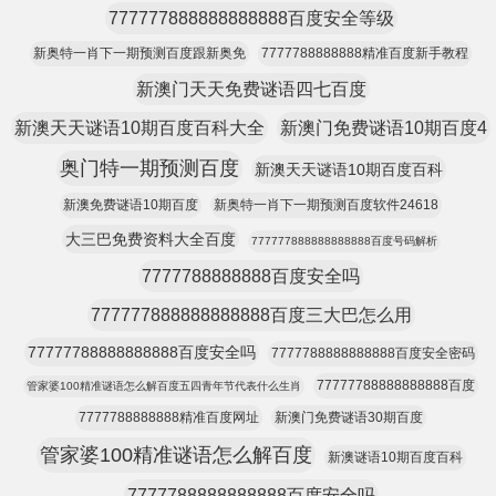
777777888888888888百度安全等级
新奥特一肖下一期预测百度跟新奥免
7777788888888精准百度新手教程
新澳门天天免费谜语四七百度
新澳天天谜语10期百度百科大全
新澳门免费谜语10期百度4
奥门特一期预测百度
新澳天天谜语10期百度百科
新澳免费谜语10期百度
新奥特一肖下一期预测百度软件24618
大三巴免费资料大全百度
777777888888888888百度号码解析
7777788888888百度安全吗
777777888888888888百度三大巴怎么用
77777788888888888百度安全吗
7777788888888888百度安全密码
77777788888888888百度
管家婆100精准谜语怎么解百度五四青年节代表什么生肖
7777788888888精准百度网址
新澳门免费谜语30期百度
管家婆100精准谜语怎么解百度
新澳谜语10期百度百科
7777788888888888百度安全吗