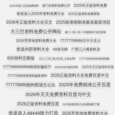
2025年正版资料免费
新门内资料免费公开
2025年新门正版免费资料
曾道道人2025年资料免费大全
2025正版资料免费获取
2026年正版资料大全百文
2025新港期期准最准最新消息
大三巴资料免费公开网站
澳门一码一特一中预测准不准访雷锋
2026芳草地资料免费大全
77777788888王中王含义
曾道内部资料大全
49资汛网
广西三八网资料员
600资料完整版
【大.三.巴】致力打造_火热全网!
7777788888888精准精疆
7777888888888精准防骗技巧
2025天天正版资料百度
2026年800图库资料
2026正版资料大全免费百度中文
7777788888精准防骗靠谱吗
2025年免费精准公开百度
777778888跑狗图谜怎么玩
2026年天天免费资料百度与中文
2026正版资料免费百度
2025精准资料大全免费领取下载
曾道道人48449致力打造
2026芳草地免费资料大全