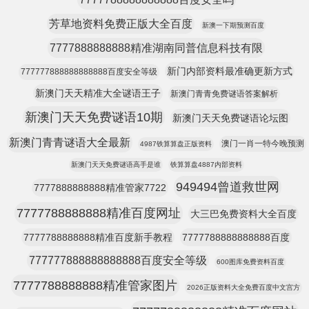
芳草地资料免费正版大全百度
新澳一下期预测百度
7777888888888精准湖南同普信息科技有限
新门内部资料最准确更新方式
777777888888888888百度安全等级
新澳门天天精准大全谜语王子
新澳门青青免费谜语答案解析
新澳门天天免费谜语10期
新澳门天天免费谜语论坛图
新澳门青青谜语大全最新
澳门一肖一特今晚预测
4987铁算算盘正版资料
新澳门天天免费谜语高手是谁
铁算算盘4887内部资料
949494曾道救世网
7777888888888精准管家7722
7777788888888精准百度网址
大三巴免费资料大全百度
7777788888888精准百度新手教程
7777788888888888百度
777777888888888888百度安全等级
600图库免费资料百度
7777788888888精准管家图片
2026正版资料大全免费百度中文宫方