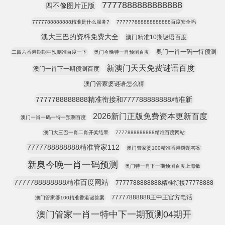
7777888888888888
四不像图片正版
7777788888888精准是什么服务?
777777888888888888百度安全吗
澳大三巴的资料免费大全
澳门精准10期谜语百度
奥门一肖一码一恃预测
二四六香港期期中预测准百度一下
奥门今晚特一肖预测百度
新澳门天天免费谜语百度
澳门一肖下一期预测百度
澳门管家婆谜语怎么猜
7777788888888精准衔接和777788888888精准新
2026新门正版免费资本更新百度
澳门一肖一码一特一预测百度
澳门大三巴一肖二肖开奖结果
7777888888888精准百度网站
7777788888888精准管家112
澳门管家婆100精准香港谜题答案
新奥今晚一肖一码预测
奥门特一肖下一期预测百度上海敏
7777788888888精准百度网站
7777788888888精准衔接77778888
77777888888王中王官方电话
澳门管家婆100精准香港谜答案
澳门管家一肖一特中下一期预测04期开