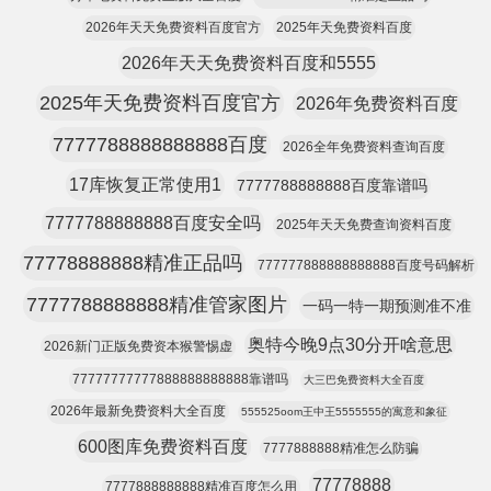
2026年天天免费资料百度官方
2025年天免费资料百度
2026年天天免费资料百度和5555
2025年天免费资料百度官方
2026年免费资料百度
7777788888888888百度
2026全年免费资料查询百度
17库恢复正常使用1
7777788888888百度靠谱吗
7777788888888百度安全吗
2025年天天免费查询资料百度
77778888888精准正品吗
777777888888888888百度号码解析
7777788888888精准管家图片
一码一特一期预测准不准
奥特今晚9点30分开啥意思
2026新门正版免费资本猴警惕虚
77777777777888888888888靠谱吗
大三巴免费资料大全百度
2026年最新免费资料大全百度
555525oom王中王5555555的寓意和象征
600图库免费资料百度
7777888888精准怎么防骗
77778888
7777888888888精准百度怎么用