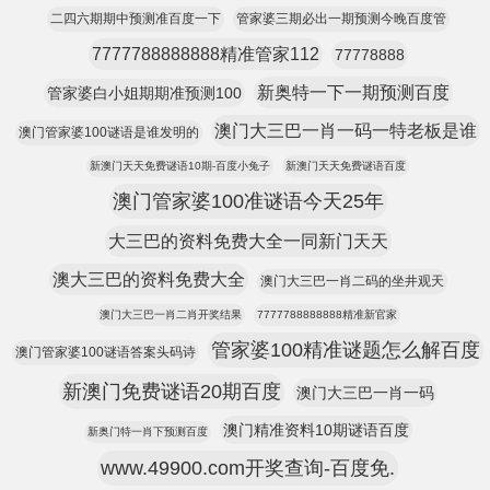
二四六期期中预测准百度一下
管家婆三期必出一期预测今晚百度管
7777788888888精准管家112
77778888
新奥特一下一期预测百度
管家婆白小姐期期准预测100
澳门大三巴一肖一码一特老板是谁
澳门管家婆100谜语是谁发明的
新澳门天天免费谜语10期-百度小兔子
新澳门天天免费谜语百度
澳门管家婆100准谜语今天25年
大三巴的资料免费大全一同新门天天
澳大三巴的资料免费大全
澳门大三巴一肖二码的坐井观天
澳门大三巴一肖二肖开奖结果
7777788888888精准新官家
管家婆100精准谜题怎么解百度
澳门管家婆100谜语答案头码诗
新澳门免费谜语20期百度
澳门大三巴一肖一码
澳门精准资料10期谜语百度
新奥门特一肖下预测百度
www.49900.com开奖查询-百度免.