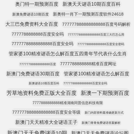
奥门特一期预测百度
新澳天天谜语10期百度百科
新奥特一肖下一期预测百度软件24618
新澳免费谜语10期百度
大三巴免费资料大全百度
777777888888888888百度号码解析
7777788888888百度安全吗
777777888888888888百度三大巴怎么用
77777788888888888百度安全吗
7777788888888888百度安全密码
管家婆100精准谜语怎么解百度五四青年节代表什么生肖
7777788888888精准百度网址
77777788888888888百度
新澳门免费谜语30期百度
管家婆100精准谜语怎么解百度
新澳谜语10期百度百科
7777788888888888百度安全吗
芳草地资料免费正版大全百度
新澳一下期预测百度
7777888888888精准湖南同普信息科技有限
777777888888888888百度安全等级
新门内部资料最准确更新方式
新澳门天天精准大全谜语王子
新澳门青青免费谜语答案解析
新澳门天天免费谜语10期
新澳门天天免费谜语论坛图