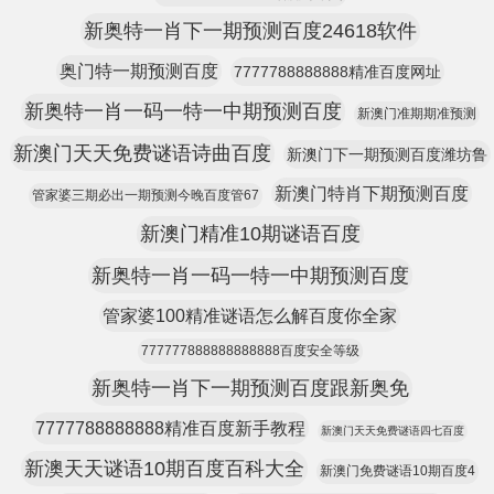
新奥特一肖下一期预测百度24618软件
奥门特一期预测百度
7777788888888精准百度网址
新奥特一肖一码一特一中期预测百度
新澳门准期期准预测
新澳门天天免费谜语诗曲百度
新澳门下一期预测百度潍坊鲁
新澳门特肖下期预测百度
管家婆三期必出一期预测今晚百度管67
新澳门精准10期谜语百度
新奥特一肖一码一特一中期预测百度
管家婆100精准谜语怎么解百度你全家
777777888888888888百度安全等级
新奥特一肖下一期预测百度跟新奥免
7777788888888精准百度新手教程
新澳门天天免费谜语四七百度
新澳天天谜语10期百度百科大全
新澳门免费谜语10期百度4