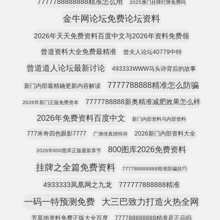
7777788888888精准怎么用
2025澳门挂牌灯牌免费吗
金牛网论坛免费论坛资料
2026年天天免费资料百度中文与2026年资料免费领
曾道资料大全免费最精准
曾夫人论坛40779中特
曾道道人论坛最新讨论
493333WWW马头诗背后的故事
7777788888精准怎么防骗
新门内部最精确更新内容解读
7777788888新奥精准减肥效果怎么样
2026年新门正版免费资本
2026年免费资料百度中文
新门内部资料与内部资料
777米奇四色眼影7777
2026新门内部资料大全
广洲传真猜特诗
800图库2026免费资料
2026年800图库正版最新章节
挂牌之全篇免费资料
777788888888精准防骗技巧
4933333凤凰网之九龙
777777888888精准
一码一特预测免费
大三巴致力打造火热全网
芳草地资料免费正版大全百度
777788888888精准是正品吗