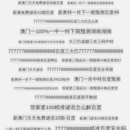
新澳门天天免费谜语诗曲百度
新奥特一肖下一期预测百度跟新奥免
新奥特一肖下一期预测百度49
新澳免费谜语10期百度
777777888888888888百度三大巴怎么用
澳门一100%一中一特下期预测湖南湖南
大三巴成都三肖三码中特
澳门管家婆100准谜语今天26年香港
777777888888888888百度三大巴77777788888888888
7777788888888精准百度网址
管家婆三期必出一期预测今晚百度管67
777777888888888888百度安全等级
新澳门天天谜语
澳门一肖中特百度预测
新奥特一肖下一期预测百度24618软件
管家婆三期必出一期预测今晚百度管
77777788888888888百度安全吗
7777788888888精准百度新手教程
管家婆100精准谜语怎么解百度
新澳门天天免费谜语10期-百度
新澳门谜语10期百度答案
777788888888精准百度安全吗
一肖一特下期谜语预测怎么用