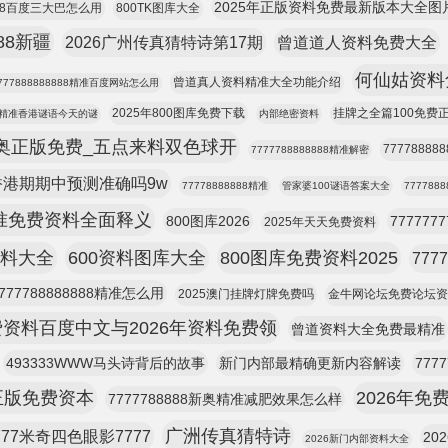
2025年正版资料免费最新版本大全图
8888百度三大巴怎么用
800TK图库大全
888新疆
2026广州传真猜特诗第17期
曾道道人资料免费大全
何仙姑资料
曾道真人资料精准大全功能介绍
777888888888精准百度网站怎么用
2025年800图库免费下载
挂牌之全篇100免费正
0精准香港谜语今天的谜
内部绝密资料
新奥正版免费_五点来料双色球开
7777888
7777788888888精准解密
港期期中预测准确吗9w
77778888888精准
管家婆100谜语答案大全
777788
精准免费资料全面释义
800图库2026
777777
2025年天天免费资料
资料大全
600资料图库大全
800图库免费资料2025
777
777788888888精准怎么用
2025澳门挂牌灯牌免费吗
金牛网论坛免费论坛资
费资料百度中文与2026年资料免费领
曾道资料大全免费最精准
493333WWW马头诗背后的故事
新门内部最精确更新内容解读
777
门正版免费资本
2026年
7777788888新奥精准减肥效果怎么样
广洲传真猜特诗
777米奇四色眼影7777
20
2026新门内部资料大全