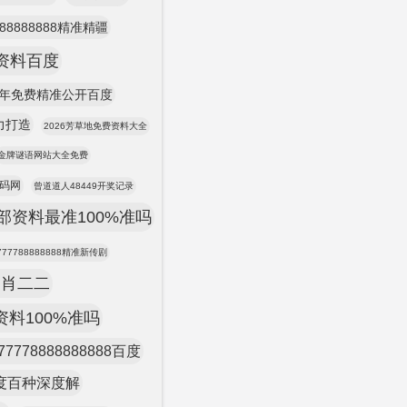
788888888精准精疆
版资料百度
25年免费精准公开百度
力打造
2026芳草地免费资料大全
金牌谜语网站大全免费
码网
曾道道人48449开奖记录
部资料最准100%准吗
777788888888精准新传剧
三肖二二
料100%准吗
77778888888888百度
百度百种深度解