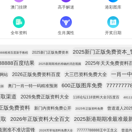
澳门挂牌
高手解迷
港彩图库
全年资料
生肖属性
开奖日期
2025新门正版免费资本
2025新门正版免费资本
88888精准百度新手教程
8888888百度结果
2025年天天免费资
2025新期期准的准确的消息视频
一肖一
2026正版免费资料百度
大三巴资料免费大全
度网站
600正版图库免费
77777777
奥门一肖一特一码精准预测
最新
获取渠道
2026免费正版资料大全
118论坛118资料大全3百度百
4811
门正版免费资料
新门内资料免费公开
曾道道人20
2025年正版资料免费
获取
2026年正版资料大全百文
2025新港期期准最准最
预测准不准访雷锋
77777788888王中王含义
曾道内
2026芳草地资料免费大全