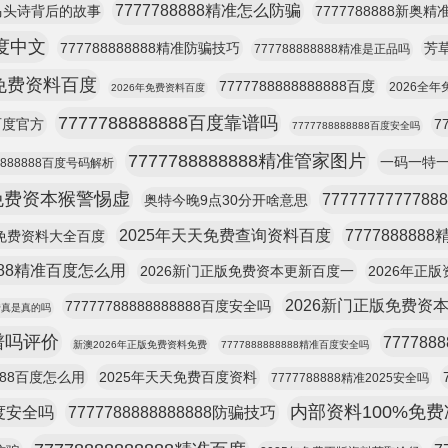
7777788888精准怎么防骗
W马头诗背后的故事
7777788888新
度中文
777788888888精准防骗技巧
芳
777788888888精准是正品吗
天免费资料百度
7777788888888888百度
2026全
2026年免费资料百度
7777788888888百度靠谱吗
百度官方
7
7777788888888百度安全吗
7777788888888精准管家图片
一码一特
88888888百度号码解析
版免费资本猴警惕虚
777777777778
奥特今晚9点30分开啥意思
2025年天天免费查询资料百度
77778888
新免费资料大全百度
8888精准百度怎么用
2026新门正版免费资本更新百度一
2026年正
2026新门正版免费资
77777788888888888百度安全吗
8传真是真的吗
靠谱吗评价
77778
新澳2026年正版免费资料免费
7777888888888精准百度安全吗
88888百度怎么用
2025年天天免费百度资料
7777788888精准2025安全吗
内部资料100%免
百度安全吗
7777788888888888防骗技巧