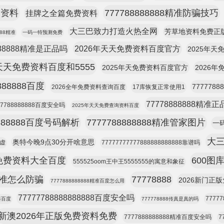
费资料
777788888888精准防骗技巧
挂牌之全篇免费资料
大三巴致力打造火热全网
芳草地资料免费正
888精准
一码一特预测免费
888888精准是正品吗
2026年天天免费资料百度官方
2025年天
年天天免费资料百度和5555
2025年天免费资料百度官方
2026
8888888百度
777778
2026全年免费资料查询百度
17库恢复正常使用1
77778888888精准
77788888888百度安全吗
2025年天天免费查询资料百度
88888888百度号码解析
7777788888888精准管家图片
一
大
奥特今晚9点30分开啥意思
虚
77777777777888888888888靠谱吗
新免费资料大全百度
600图
555525oom王中王5555555的寓意和象征
8精准怎么防骗
77778888
2026新门正
7777888888888精准百度怎么用
77777788888888888百度安全吗
7777
料百度
777778888传真是真的吗
新澳2026年正版免费资料免费
7777888888888精准百度安全吗
7