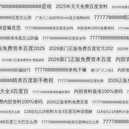
88888888888888是啥
2025年天天免费百度资料
2025年免
7777788888
8888888百度怎么用
广东八二站82953ccm是正规网站吗
888是嘛意思
777788888888精准百度安全吗
内部资料100%免费准吗
77778
777788888888
78888精准传真怎么防骗
7777888888888百度安全吗
版免费资本百度2025
2026新门正版免费百度官方202
202
2026新门正版免费资本百度
内部
2025新门正版免费资本,警惕虚假
7777888888888来电干嘛
88888888防骗技巧
内部资
澳门广八二站1
8888888精准百度新手教程
2026正
7777788888888888百度结果
料大全3百度百
内部资料最准100%准吗
7
7777788888精准防骗靠谱吗
费内部资料100%准吗
2026正版资料免费百度
7777788888888精
118论坛118资料大全3百度百种深度解
118论坛118资料大
88888百度怎么搜
7777888
888888百度三大巴怎么用
7777888888888精准百度网站怎么用