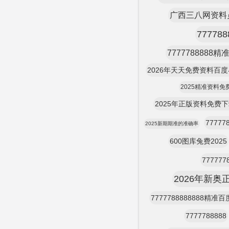
广西三八网资料
77778
7777788888
2026年天天免费资料百
2025精准资料免
2025年正版资料免费
7777
2025新期期准的准确率
600图库兔费2025
777777
2026年新奥
7777788888888精准
7777788888