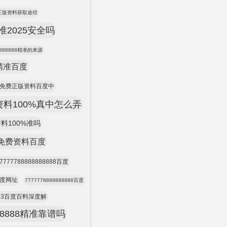
费正版资料获取途径
精准2025安全吗
8888888精准的来源
88精准百度
5年免费正版资料百度中
资料100%真中怎么弄
料100%准吗
版免费资料百度
7777788888888888百度
准百度网址
7777778888888888百度
全3百度百料深度解
888888精准靠谱吗