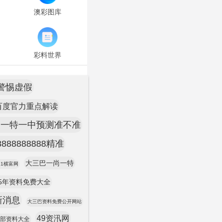
澳彩图库
彩料世界
_警惕虚假
料百度官力重点解读
中一特一中预测准不准
8888888888精准
大三巴一尚一特
11横富网
25年资料免费大全
新消息
大三巴资料免费公开网站
49资汛网
部资料大全