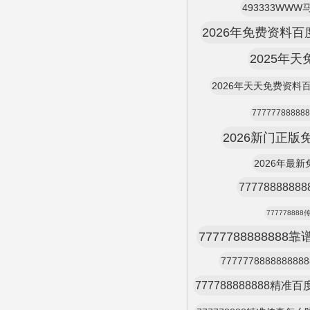
493333WW
2026年免费资料百
2025年
2026年天天免费资料
7777778888
2026新门正
2026年最
777788888
77777888
7777788888888
7777778888888
777788888888精准