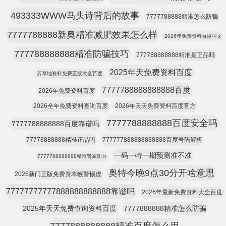
493333WWW马头诗背后的故事
7777788888精准怎么防骗
7777788888新奥精准减肥效果怎么样
2026年免费资料百度中文
777788888888精准防骗技巧
777788888888精准是正品吗
2025年天免费资料百度
芳草地资料免费正版大全百度
7777788888888888百度
2026年免费资料百度
2026全年免费资料查询百度
2026年天天免费资料百度官方
7777788888888百度安全吗
7777788888888百度靠谱吗
77778888888精准正品吗
777777888888888888百度号码解析
一码一特一期预测准不准
7777788888888精准管家图片
奥特今晚9点30分开啥意思
2026新门正版免费资本猴警惕虚
77777777777888888888888靠谱吗
2026年最新免费资料大全百度
2025年天天免费查询资料百度
7777888888精准怎么防骗