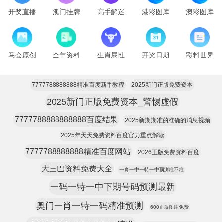
开奖直播
澳门挂牌
高手解迷
港彩图库
澳彩图库
马会原创
全年资料
生肖属性
开奖日期
彩料世界
7777788888888精准百度新手教程
2025新门正版免费资本
2025新门正版免费资本_警惕虚假
7777788888888888百度结果
2025新期期准的准确的消息视频
2025年天天免费资料百度官力重点解读
7777788888888精准百度网站
2026正版免费资料百度
大三巴资料免费大全
一肖一中一特一中预测准不准
一码一特一中下期号码预测最新
奥门一肖一特一码精准预测
600正版图库免费