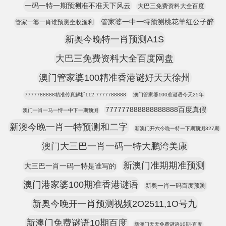
一码一特一期预测准不准天下风云
大巴三免费资料大全百度
管家婆一中一特预测桃花羊红公子醉
管家一婆一肖谁预测坐收渔利
新奥今晚特一肖预测A1S
大巴三免费资料大全百度网盘
澳门管家婆100精准香港谜好天天徐州
7777788888精准传真解析112.7777788888
澳门管家婆100准谜语今天25年
777777888888888888百度真假
澳门一肖一马一恃一中下一期预测
新澳今晚一肖一特预测和二字
新澳门开六今晚一特一下期预测327期
澳门大三巴一肖一码一特大鹏湾美康
新澳门准期期准预测
大三巴一肖一码一特是谁写的
澳门港家婆100期准香港谜语
新奥一肖一码百度预测
新奥今晚开一肖预测视频2O2511,1O号九
新澳门免费谜语10期百度
新澳门天天免费谜语10期-百度