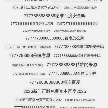
2026新门正版免费资本安全吗一
新澳2026年正版免费资料免费
7777888888888精准百度安全吗
7777888888888新传是什么意思
新疆777788888888888888是啥
2025年天天免费百度资料
2025年免费正版资料获取途径
777777888888888888百度怎么用
7777788888精准2025安全吗
广东八二站82953ccm是正规网站吗
7777788888是嘛意思
777788888888精准百度安全吗
777788888888精准的来源
内部资料100%免费准吗
7777888888888百度安全吗
777778888精准传真怎么防骗
77778888888888精准百度
2026新门正版免费资本百度2025
2026新门正版免费百度官方202
2025年免费正版资料百度中
7777888888888怎么查真伪
2025新门正版免费资本,警惕虚假