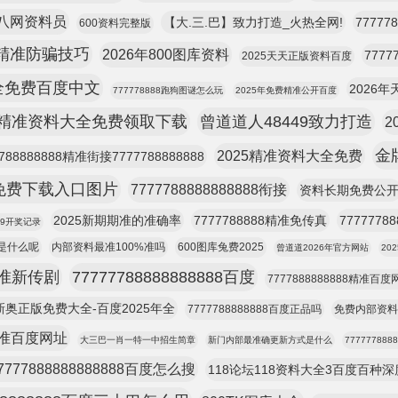
八网资料员
【大.三.巴】致力打造_火热全网!
77777
600资料完整版
888精准防骗技巧
2026年800图库资料
777
2025天天正版资料百度
大全免费百度中文
2026
777778888跑狗图谜怎么玩
2025年免费精准公开百度
25精准资料大全免费领取下载
曾道道人48449致力打造
2
金
2025精准资料大全免费
7788888888精准街接7777788888888
料免费下载入口图片
7777788888888888衔接
资料长期免费公
2025新期期准的准确率
7777788888精准免传真
7777778
49开奖记录
是什么呢
内部资料最准100%准吗
600图库兔费2025
曾道道2026年官方网站
20
8精准新传剧
77777788888888888百度
7777888888888精准百度
年新奥正版免费大全-百度2025年全
7777788888888百度正品吗
免费内部资料
8精准百度网址
大三巴一肖一特一中招生简章
新门内部最准确更新方式是什么
777777888
7777888888888888百度怎么搜
118论坛118资料大全3百度百种