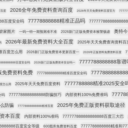
2026全年免费资料查询百度
88百度
2026年天天免费资料百度官方
7777
77778888888精准正品吗
8888百度安全吗
77777788888888
奥特今
精准管家图片
一码一特一期预测准不准
2026新门正版免费资本猴警惕虚
2026年最新免费资料大全百度
2025年天天免费查询资料百
吗
8精准百度怎么用
2026新门正版免费资本更新百度一
7
2026年正版资料免费资料百度
7777788888888
88888888888百度安全吗
2026新门正版免费资本安全吗一
正版免费资料免费
7777888888
7777888888888精准百度安全吗
7777788888精准2025安全
2025年天天免费百度资料
8百度怎么用
7777
7777788888888888防骗技巧
内部资料100%免费准吗
全吗
2025年免费正版资料获取途径
怎么防骗
77778888888888精准百度
费资本百度
内部资料100%准吗
777777888888888888百度三大巴
888888888百度安全等级
7777788888888精准和777
600图库免费资料百度