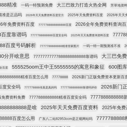
8888精准
大三巴致力打造火热全网
一码一特预测免费
芳草地资
88精准是正品吗
2025年天免费资料百度
2026年天天
2026年天天免费资料百度官方
026年免费资料百度
2026全年免费资料查询百
7777788888888888百度
888百度靠谱吗
7777
7777788888888百度安全吗
2025年天天免费查询资料百度
88888百度号码解析
一码一特一期预测准不准
7777788888888精准管家图片
30分开啥意思
大三巴免费
77777777777888888888888靠谱吗
555525oom王中王5555555的寓意和象征
600图
大全百度
7888888888精准百度怎么用
2026新门正版免费资本更新百
77778888
2026新
88百度安全吗
777778888传真是真的吗
7777788888888靠谱吗评价
77778888888
正版免费资料免费
7777888888888精准百度安全吗
8888888888是啥
2025年天天免费百度资料
2025年免
77777888
8888888百度怎么用
广东八二站82953ccm是正规网站吗