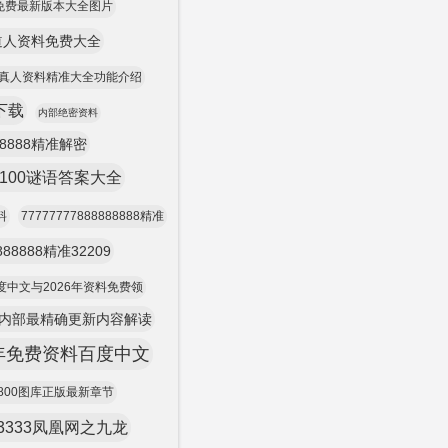
料免费最新版本大全图片
道人资料免费大全
真人资料精准大全功能介绍
下载
内部绝密资料
888888精准解密
100谜语答案大全
料
77777777888888888精准
888888精准32209
度中文与2026年资料免费领
内部最精确更新内容解读
6年免费资料百度中文
年800图库正版最新章节
33333凤凰网之九龙