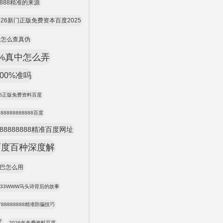
88888精准的来源
026新门正版免费资本百度2025
888怎么查真伪
0%真中怎么弄
00%准吗
26正版免费资料百度
788888888888百度
788888888精准百度网址
3百度百种深度解
三大巴怎么用
3333WWW马头诗背后的故事
788888888精准防骗技巧
度
2026年免费资料百度