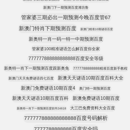
新澳门下一期预测百度潍坊鲁
管家婆三期必出一期预测今晚百度管67
新澳门特肖下期预测百度
新澳门精准10期谜语百度
新奥特一肖一码一特一中期预测百度
管家婆100精准谜语怎么解百度你全家
777777888888888888百度安全等级
新奥特一肖下一期预测百度跟新奥免
7777788888888精准百度新手教程
新澳天天谜语10期百度百科大全
新澳门天天免费谜语四七百度
新澳门免费谜语10期百度4
奥门特一期预测百度
新澳天天谜语10期百度百科
新澳免费谜语10期百度
大三巴免费资料大全百度
新奥特一肖下一期预测百度软件24618
777777888888888888百度号码解析
7777788888888百度安全吗