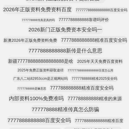
2026年正版资料免费资料百度
77777788888888888百度安全吗
7777788888888靠谱吗评价
777778888传真是真的吗
2026新门正版免费资本安全吗一
7777888888888精准百度安全吗
新澳2026年正版免费资料免费
7777888888888新传是什么意思
新疆777788888888888888是啥
2025年天天免费百度资料
2025年免费正版资料获取途径
777777888888888888百度怎么用
广东八二站82953ccm是正规网站吗
7777788888精准2025安全吗
777788888888精准百度安全吗
7777788888是嘛意思
内部资料100%免费准吗
777788888888精准的来源
777778888精准传真怎么防骗
7777888888888百度安全吗
77778888888888精准百度