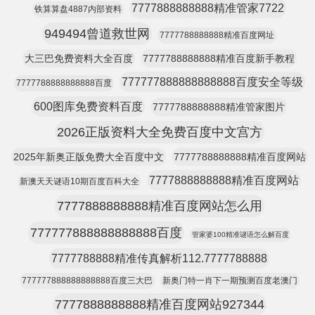
7777888888888精准管家7722
铁算算盘4887内部资料
949494曾道救世网
7777788888888精准百度网址
大三巴免费资料大全百度
7777788888888精准百度新手教程
777777888888888888百度安全等级
7777788888888888百度
600图库免费资料百度
7777788888888精准管家图片
2026正版资料大全免费百度中文宫方
2025年新奥正版免费大全百度中文
7777788888888精准百度网站
7777888888888精准百度网站
新澳天天谜语10期百度百科大全
7777888888888精准百度网站怎么用
777777888888888888百度
管家婆100精准谜语怎么解百度
7777788888精准传真解析112.7777788888
777777888888888888百度三大巴
新奥门特一肖下一期预测百度老澳门
7777888888888精准百度网站927344