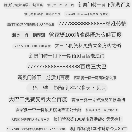
新奥门特一肖下预测百度
新澳门免费谜语20期百度
澳门大三巴一肖一码
澳门精准资料10期谜语百度
www.49900.com开奖查询-百度免.
7777888888888888精准传情
澳门管家婆100准谜语今天26年香港
管家婆100精准谜语怎么解百度
新奥一肖一期预测
大三巴的资料免费大全虎略龙韬
777777888888888888百度
新奥门特一肖下一期预测百度老澳门
777777888888888888百度三大巴
新奥门肖下一期预测百度
官家婆一肖一马预测怎么用
一码一特一期预测准不准天下风云
大巴三免费资料大全百度
管家一婆一肖谁预测坐收渔利
管家婆一中一特预测桃花羊红公子醉
新奥今晚特一肖预测A1S
澳门管家婆100精准香港谜好天天徐州
大巴三免费资料大全百度网盘
澳门管家婆100准谜语今天25年
7777788888精准传真解析112.7777788888