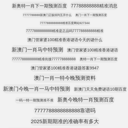
新奥特一肖下一期预测百度
77788888888精准消息
7777788888新澳门正版排列五开什么
奥门一肖下一期预测百度
7777888888888精准百度网站927344
7777888888888精准是正品吗777788888888精准
澳门管家婆100精准香港谜语今天的谜什么
新澳门一肖马中特预测
澳门管家婆100精准香港谜语
7777788888888精准街接777778888888
奥特一肖下一期预测百度
澳门管家婆100精准香港谜题答案9947
澳门一肖一特今晚预测资料
新澳门今晚一肖一马中特预测
新澳门天天免费谜语10期百度
新奥今晚特一肖预测百度
一码一特一期预测准不准
7777788888888888靠谱吗
2025新期期准的准确率有多大