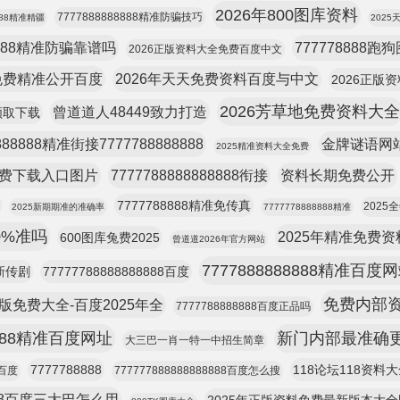
2026年800图库资料
7777888888888精准防骗技巧
8888精准精疆
202
8888精准防骗靠谱吗
777778888
2026正版资料大全免费百度中文
年免费精准公开百度
2026年天天免费资料百度与中文
2026正版
2026芳草地免费资料大全
曾道道人48449致力打造
领取下载
888888精准街接7777788888888
金牌谜语网
2025精准资料大全免费
免费下载入口图片
7777788888888888衔接
资料长期免费公开
7777788888精准免传真
202
2025新期期准的准确率
7777778888888精准
0%准吗
2025年精准免费
600图库兔费2025
曾道道2026年官方网站
7777888888888精准百度
准新传剧
77777788888888888百度
免费内部资
正版免费大全-百度2025年全
7777788888888百度正品吗
88888精准百度网址
新门内部最准确
大三巴一肖一特一中招生简章
7777788888
118论坛118资料
8百度
777777888888888888百度怎么搜
8888百度三大巴怎么用