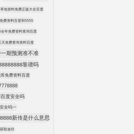
芳草地资料免费正版大全百度
天免费资料百度和5555
26全年免费资料查询百度
年天天免费查询资料百度
特一期预测准不准
888888888靠谱吗
0图库免费资料百度
7778888
888百度安全吗
本安全吗一
888888新传是什么意思
料获取途径