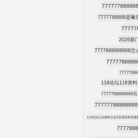
7777778888
7777788888是
777
2026
777788888888
77777888
77777
118论坛118资
777778888888
777777888888
118论坛118资料大全3百度百料深度
77778