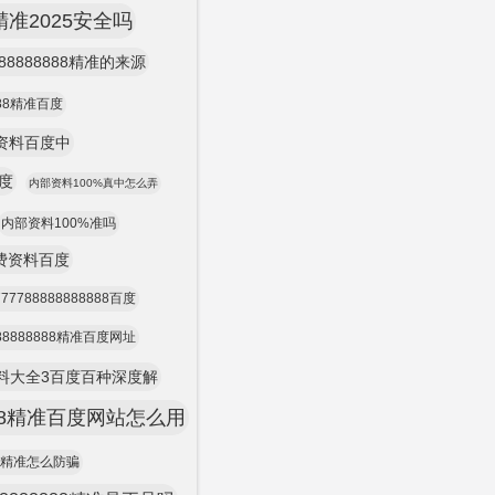
8精准2025安全吗
788888888精准的来源
888精准百度
版资料百度中
度
内部资料100%真中怎么弄
内部资料100%准吗
免费资料百度
777788888888888百度
788888888精准百度网址
8资料大全3百度百种深度解
8888精准百度网站怎么用
888精准怎么防骗