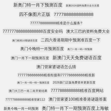
新奥门特一肖下预测百度
新澳2026資料免费大全大乐透
四不像图片正版
7777888888888888
7777788888888精准是什么服务?
777777888888888888百度安全吗
澳大三巴的资料免费大全
二四六香港期期中预测准百度一下
澳门精准10期谜语百度
奥门今晚特一肖预测百度
奥门一肖一码一恃预测
新澳门天天免费谜语百度
澳门一肖下一期预测百度
澳门管家婆谜语怎么猜
7777788888888精准衔接和777788888888精准新
2026新门正版免费资本更新百度
澳门一肖一码一特一预测百度
7777888888888精准百度网站
澳门大三巴一肖二肖开奖结果
澳门管家婆100精准香港谜题答案
7777788888888精准管家112
奥门特一肖下一期预测百度上海敏
新奥今晚一肖一码预测