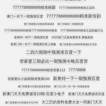
7777788888888精准精疆
7777788888888精准正品吗
77777888888888精准新传剧
澳门一肖下一期预测百度
澳门管家婆100精准香港谜语
奥门今晚特一肖预测百度
7777888888888精准777788888888精准
777788888888精准正品防骗方法
新奥特一码下一期预测百度
2025新门正版免费资本,警惕虚假
新奥门特一肖下一期预测百度上海敏
澳门管家婆100精准香港谜好天天徐
二四六期期中预测准百度一下
管家婆三期必出一期预测今晚百度管
77778888
7777788888888精准管家112
新奥特一下一期预测百度
管家婆白小姐期期准预测100
澳门管家婆100谜语是谁发明的
澳门大三巴一肖一码一特老板是谁
新澳门天天免费谜语10期-百度小兔子
新澳门天天免费谜语百度
大三巴的资料免费大全一同新门天天
澳门管家婆100准谜语今天25年