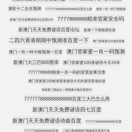
澳彩十二生肖预测
777777888888888888百度怎么搜
澳彩一肖一码下期预测
7777888888精准管家安全吗
新澳门天天免费谜语论坛百度100
新澳门天天免费谜语百度论坛
新澳一下期预测百度
二四六香港期期中预测准百度一下
澳门管家婆100谜语答案
澳门管家婆一肖一码预测
澳门一肖一特今晚预测一百度
新澳门大三巴600图库
澳门管家婆100准谜语今天25年
7777788888精准一肖一码的背景故事没查
澳门管家婆100精准香港谜语今天的谜语香港的谜
管家婆三期必出一期预测今晚百度管67
777777888888888888百度三大巴怎么用
新澳门天天免费谜语四七百度
新澳门天天免费谜语诗曲百度
77777788888888888百度
7777778888888888百度
二四六香港期期中预测准百度准不准