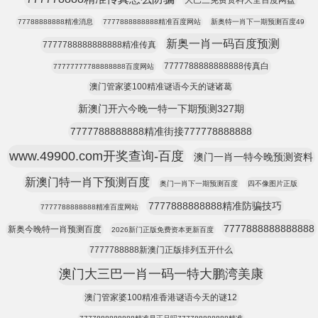
大巴三免费资料大全百度网盘
77788888888精准消息
7777888888888精准百度网站
新奥特一肖下一期预测百度49
新奥一肖一码百度预测
7777788888888888精准传真
7777788888888888传真白
77777777788888888百度网站
澳门管家婆100精准谜语今天的谜诸葛
新澳门开六今晚一特一下期预测327期
7777788888888精准街接777778888888
www.49900.com开奖查询-百度
澳门一肖一特今晚预测资料
新澳门特一肖下预测百度
奥门一肖下一期预测百度
四不像图片正版
7777888888888精准防骗技巧
7777788888888精准百度网站
7777888888888888
新奥今晚特一肖预测百度
2026新门正版免费资本更新百度
7777788888新澳门正版排列五开什么
澳门大三巴一肖一码一特大鹏湾美康
澳门管家婆100精准香港谜语今天的谜12