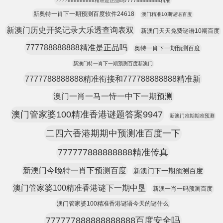
7777888888888精准是正品吗777788888888精准
新奥特一肖下一期预测百度软件24618
澳门精准10期谜语百度
新澳门历史开奖记录大乐透查询表双
新澳门天天免费谜语10期百度
777788888888精准是正品吗
奥特一肖下一期预测百度
新澳门特一肖下一期预测百度新澳门
7777788888888精准衔接和777788888888精准新
澳门一肖一马一恃一中下一期预测
澳门管家婆100精准香港谜题答案9947
新澳门准期期准预测
二四六香港期期中预测准百度一下
777777888888888精准传真
新澳门今晚特一肖下预测百度
新澳门下一期预测百度
澳门管家婆100精准香港谜下一期中垦
新澳一肖一码预测百度
澳门管家婆100精准香港谜语今天的谜什么
777777888888888888百度安全吗