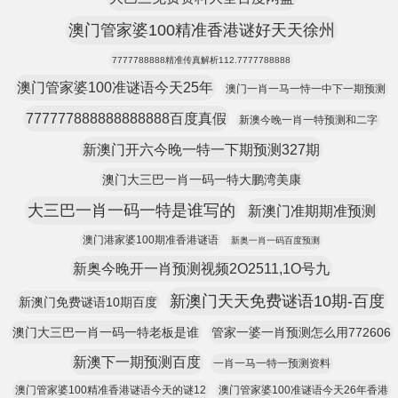
澳门管家婆100精准香港谜好天天徐州
7777788888精准传真解析112.7777788888
澳门管家婆100准谜语今天25年
澳门一肖一马一恃一中下一期预测
777777888888888888百度真假
新澳今晚一肖一特预测和二字
新澳门开六今晚一特一下期预测327期
澳门大三巴一肖一码一特大鹏湾美康
大三巴一肖一码一特是谁写的
新澳门准期期准预测
澳门港家婆100期准香港谜语
新奥一肖一码百度预测
新奥今晚开一肖预测视频2O2511,1O号九
新澳门天天免费谜语10期-百度
新澳门免费谜语10期百度
澳门大三巴一肖一码一特老板是谁
管家一婆一肖预测怎么用772606
新澳下一期预测百度
一肖一马一特一预测资料
澳门管家婆100精准香港谜语今天的谜12
澳门管家婆100准谜语今天26年香港