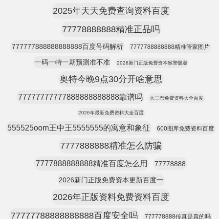
2025年天天免费查询资料百度
77778888888精准正品吗
777777888888888888百度号码解析
7777788888888精准管家图片
一码一特一期预测准不准
2026新门正版免费资本猴警惕虚
奥特今晚9点30分开啥意思
77777777777888888888888靠谱吗
大三巴免费资料大全百度
2026年最新免费资料大全百度
555525oom王中王5555555的寓意和象征
600图库免费资料百度
7777888888精准怎么防骗
7777888888888精准百度怎么用
77778888
2026新门正版免费资本更新百度一
2026年正版资料免费资料百度
77777788888888888百度安全吗
777778888传真是真的吗