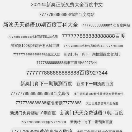
2025年新奥正版免费大全百度中文
7777788888888精准百度网站
新澳天天谜语10期百度百科大全
7777888888888精准百度网站
777777888888888888百度
7777888888888精准百度网站怎么用
管家婆100精准谜语怎么解百度
7777788888精准传真解析112.7777788888
新奥门特一肖下一期预测百度老澳门
777777888888888888百度三大巴
7777888888888精准百度网站927344
777777888888888888百度927344
新奥门肖下一期预测百度
新澳下一期预测百度
777777888888888888百度真假
澳门管家婆100精准香港谜好天天徐州
7777788888888精准衔接77778888
大巴三免费资料大全百度
新澳门天天免费谜语10期-百度
新澳门免费谜语10期百度
新奥特一肖下一期预测百度
7777788888888精准777778888
777778888精准传真怎么防骗