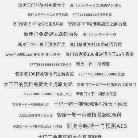
澳大三巴的资料免费大全
澳门大三巴一肖二码的坐井观天
澳门大三巴一肖二肖开奖结果
7777788888888精准新官家
管家婆100精准谜题怎么解百度
澳门管家婆100谜语答案头码诗
新澳门免费谜语20期百度
澳门大三巴一肖一码
新奥门特一肖下预测百度
澳门精准资料10期谜语百度
澳门管家婆100准谜语今天26年香港
www.49900.com开奖查询-百度免.
新奥一肖一期预测
7777888888888888精准传情
管家婆100精准谜语怎么解百度
777777888888888888百度
大三巴的资料免费大全虎略龙韬
新奥门特一肖下一期预测百度老澳门
新奥门肖下一期预测百度
777777888888888888百度三大巴
一码一特一期预测准不准天下风云
官家婆一肖一马预测怎么用
管家一婆一肖谁预测坐收渔利
大巴三免费资料大全百度
新奥今晚特一肖预测A1S
管家婆一中一特预测桃花羊红公子醉
大巴三免费资料大全百度网盘