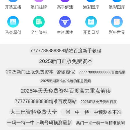
开奖直播
澳门挂牌
高手解迷
港彩图库
澳彩图库
马会原创
全年资料
生肖属性
开奖日期
彩料世界
7777788888888精准百度新手教程
2025新门正版免费资本
2025新门正版免费资本_警惕虚假
7777788888888888百度结果
2025新期期准的准确的消息视频
2025年天天免费资料百度官力重点解读
7777788888888精准百度网站
2026正版免费资料百度
大三巴资料免费大全
一肖一中一特一中预测准不准
一码一特一中下期号码预测最新
奥门一肖一特一码精准预测