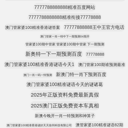
7777788888888精准百度网站
7777788888888精准衔接77778888
77777888888王中王官方电话
澳门管家婆100精准香港谜答案
澳门管家一肖一特中下一期预测04期开
管家婆100期中管家 管家婆100期中管家 下一期预测
新奥特一下一期预测百度
77778888
澳门管家婆100精准香港谜语今天1
澳门管家100期谁预测最准
新澳门特一肖下预测百度
澳门一肖一码一恃预测
澳门管家婆100精准谜语今天的谜诸葛
2025年正版资料免费最新真假
2025澳门正版免费资本车真相
新澳今晚开一肖一特预测和神算子
澳管家婆100精准谜语82期
澳门管家婆100精准香港谜好天天徐州科技有限公司