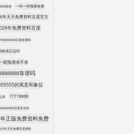
一码一特预测免费
8888精准
026年天天免费资料百度官方
2026年免费资料百度
7788888888百度靠谱吗
888精准正品吗
一期预测准不准
88888888靠谱吗
5555555的寓意和象征
77778888
怎么用
8888888888百度安全吗
26年正版免费资料免费
025年天天免费百度资料