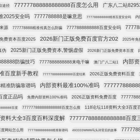
777777888888888888百度怎么用
广东八二站8295
取途径
精准2025安全吗
7777788888是嘛意思
内
777788888888精准百度安全吗
7777
的来源
7777888888888百度安全吗
777778888精准传真怎么防骗
2026新门正版免费百度官方202
版免费资本百度2025
2025年
2025新门正版免费资本,警惕虚假
查真伪
2026新门正版免费资本百度
内部资
8888888防骗技巧
7777888888888来电干嘛
澳门广八二站1
88精准百度新手教程
2026正版免费资料百度
7777788888888888百度结果
内部资料最准100%准吗
7777778888
888精准防骗靠谱吗
88百度正品吗
2026正版资料免费百度
777778
免费内部资料100%准吗
118论坛118资料大全3百
777777888888888888百度怎么搜
8888888百度
18资料大全3百度百料深度解
777777888888888888
77777
精准百度网站怎么用
7777888888888精准靠谱吗
493333WWW马头诗背后的故事