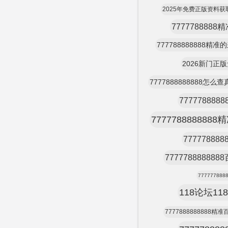
2025年免费正版资料获
7777788888
777788888888精准
2026新门正
7777888888888怎么
777778888
77777888888
7777788
77777888888
777777888
118论坛1
7777888888888