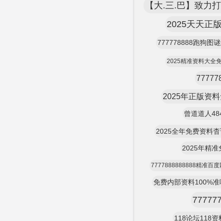
【大.三.巴】致力打
2025天天正
777778888跑狗图
2025精准资料大全
77777
2025年正版资
曾道道人48
2025全年免费资料
2025年精
7777888888888精准百
免费内部资料100%准
77777
118论坛11