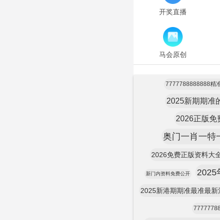
开奖直播
马会原创
777778888888
2025新期期
2026正版
奥门一肖一特
2026免费正版资料大
202
新门内资料免费公开
2025新港期期准最准最新
777777