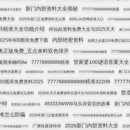
新门内部资料大全揭秘
777777888888888新疆
费最新版本大全图片
20
免费大全
2025年新门正免费资料怎么用
600k.cm官网登录入口
7777888888
料精准大全功能介绍
何仙姑资料兔费大全与2025天天
澳门10
内部绝密资料
2025年800图库免费下载
挂牌之全篇100免费正版20
新奥正版免费_五点来料双色球开
7777888
7777788888888精准解密
管家婆100谜语答案大全
预测准确吗9w
77778888888精准
费资料全面释义
奥门1
800图库2026
2025年天天免费资料
77777777888888888精准
7777888888888精准32209
7777
800图库免费资料2025
曾
牛网论坛免费论坛资料
2026年天天免费资料百度中文与2026年资料免费领
中特
493333WWW马头诗背后的故事
新门内
曾道道人论坛最新讨论
8精准怎么防骗
2026年新门正版免费资本
2
7777788888新奥精准减肥效果怎么样
2026新门内部资料大全
广洲传真猜特诗
20
777米奇四色眼影7777