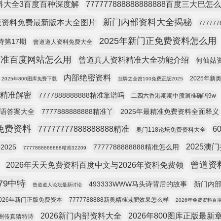
资料大全3百度百种深度解
777777888888888888百度三大巴怎
新门内部资料大全揭秘
正版资料免费最新版本大全图片
77777
2025年新门正免费资料怎么用
诗第17期
曾道道人资料免费大全
88精准百度网站怎么用
曾道真人资料精准大全功能介绍
何仙姑资
内部绝密资料
2025年
2025年800图库免费下载
挂牌之全篇100免费正版2025
88精准解密
7777888888888精准靠谱吗
二四六香港期期中预测准确吗9w
谜语答案大全
7777888888888精准丫
2025年最精准免费资料全面释义
天免费资料
77777777888888888精准
6
奥门118论坛免费资料大全
2025澳
2025
7777788888888精准怎么用
7777888888888精准32209
曾道资
2026年天天免费资料百度中文与2026年资料免费领
79中特
493333WWW马头诗背后的故事
新门内
曾道道人论坛最新讨论
2026年新门正版免费资本
7777788888新奥精准减肥效果怎么样
2026年免费资料百
2026新门内部资料大全
2026年800图库正版最新
洲传真猜特诗