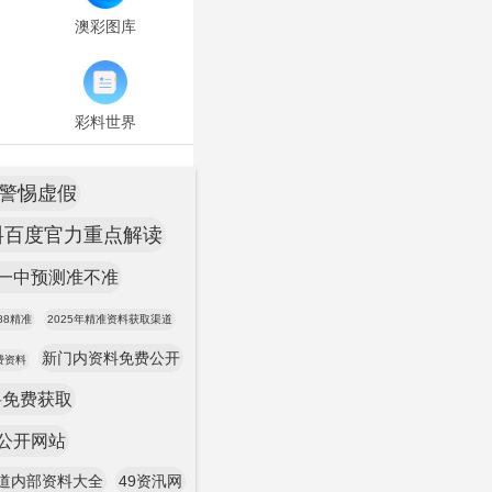
澳彩图库
彩料世界
_警惕虚假
资料百度官力重点解读
一中预测准不准
888精准
2025年精准资料获取渠道
新门内资料免费公开
费资料
料免费获取
公开网站
道内部资料大全
49资汛网