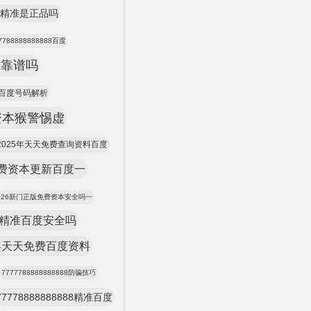
888精准是正品吗
7788888888888百度
百度靠谱吗
888百度号码解析
资本猴警惕虚
2025年天天免费查询资料百度
免费资本更新百度一
026新门正版免费资本安全吗一
888精准百度安全吗
5年天天免费百度资料
7777788888888888防骗技巧
77778888888888精准百度