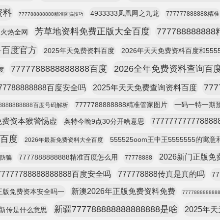
资料
4933333凤凰网之九龙
777777888888精准
777788888888精准防骗技巧
芳草地资料免费正版大全百度
7777888888
造火热全网
料百度官方
2025年天免费资料百度
2026年天天免费资料百度和555
7777788888888888百度
2026全年免费资料查询百
度
77
77788888888百度安全吗
2025年天天免费查询资料百度
7777788888888精准管家图片
一码一特一期
88888888888百度号码解析
版免费资本猴警惕虚
77777777777888
奥特今晚9点30分开啥意思
百度
555525oom王中王5555555的寓
2026年最新免费资料大全百度
2026新门正版
7777888888888精准百度怎么用
么防骗
77778888
77777788888888888百度安全吗
777778888传真是真的吗
7
新澳2026年正版免费资料免费
门正版免费资本安全吗一
7777888888
新疆777788888888888888是啥
2025年
888新传是什么意思