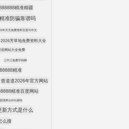
8888888精准精疆
888精准防骗靠谱吗
026年天天免费资料百度与中文
2026芳草地免费资料大全
谜语网站大全免费
三中三免费平码网
888888精准
曾道道2026年官方网站
888888精准百度网站
部资料100%准吗
更新方式是什么
度怎么搜