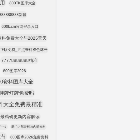
么用
800TK图库大全
7888888888新疆
600k.cm官网登录入口
料兔费大全与2025天天
新奥正版免费_五点来料双色球开
77778888888精准
800图库2026
00资料图库大全
门挂牌灯牌免费吗
料大全免费最精准
部最精确更新内容解读
度中文
新门内部资料与内部资料
章节
800图库2026免费资料