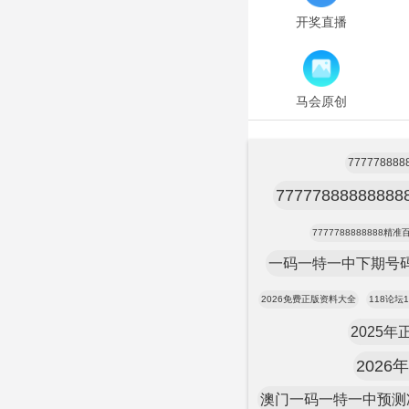
开奖直播
马会原创
7777788
777778888888
7777788888888精
一码一特一中下期号
2026免费正版资料大全
118论坛
2025
202
澳门一码一特一中预测