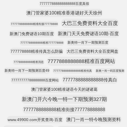
777777888888888888百度真假
澳门管家婆100精准香港谜好天天徐州
大巴三免费资料大全百度
7777788888888精准衔接77778888
新澳门天天免费谜语10期-百度
新澳门免费谜语10期百度
新奥特一肖下一期预测百度
7777788888888精准777778888
777778888精准传真怎么防骗
大巴三免费资料大全百度网盘
7777888888888精准百度网站
77788888888精准消息
新奥特一肖下一期预测百度49
7777788888888888精准传真
新奥一肖一码百度预测
7777788888888888传真白
77777777788888888百度网站
澳门管家婆100精准谜语今天的谜诸葛
新澳门开六今晚一特一下期预测327期
7777788888888精准街接777778888888
澳门一肖一特今晚预测资料
www.49900.com开奖查询-百度