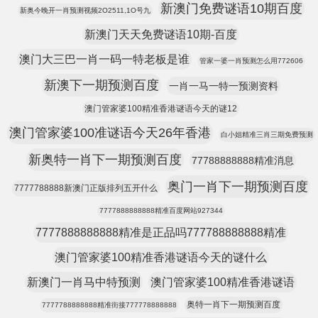
新澳门免费谜语10期百度
新奥今晚开一肖预测视频2O2511,1O号九
新澳门天天免费谜语10期-百度
澳门大三巴一肖一码一特老板是谁
管家一婆一肖预测怎么用772606
新澳下一期预测百度
一肖一马一特一预测资料
澳门管家婆100精准香港谜语今天的谜12
澳门管家婆100准谜语今天26年香港
白小姐精准三肖三期免费预测
新奥特一肖下一期预测百度
77788888888精准消息
奥门一肖下一期预测百度
7777788888新澳门正版排列五开什么
7777888888888精准百度网站927344
7777888888888精准是正品吗777788888888精准
澳门管家婆100精准香港谜语今天的谜什么
新澳门一肖马中特预测
澳门管家婆100精准香港谜语
奥特一肖下一期预测百度
7777788888888精准街接777778888888