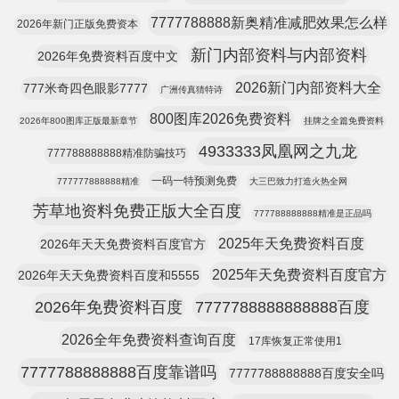
7777788888新奥精准减肥效果怎么样
2026年新门正版免费资本
新门内部资料与内部资料
2026年免费资料百度中文
2026新门内部资料大全
777米奇四色眼影7777
广洲传真猜特诗
800图库2026免费资料
2026年800图库正版最新章节
挂牌之全篇免费资料
4933333凤凰网之九龙
777788888888精准防骗技巧
一码一特预测免费
777777888888精准
大三巴致力打造火热全网
芳草地资料免费正版大全百度
777788888888精准是正品吗
2025年天免费资料百度
2026年天天免费资料百度官方
2025年天免费资料百度官方
2026年天天免费资料百度和5555
2026年免费资料百度
7777788888888888百度
2026全年免费资料查询百度
17库恢复正常使用1
7777788888888百度靠谱吗
7777788888888百度安全吗