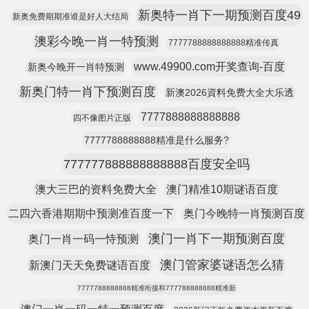
新奥特一肖下一期预测百度49
新奥免费期期准谁是好人大结局
澳彩今晚一肖一特预测
7777788888888888精准传真
www.49900.com开奖查询-百度
新奥今晚开一肖特预测
新奥门特一肖下预测百度
新澳2026資料免费大全大乐透
7777888888888888
四不像图片正版
7777788888888精准是什么服务?
777777888888888888百度安全吗
澳大三巴的资料免费大全
澳门精准10期谜语百度
二四六香港期期中预测准百度一下
奥门今晚特一肖预测百度
澳门一肖下一期预测百度
奥门一肖一码一恃预测
澳门管家婆谜语怎么猜
新澳门天天免费谜语百度
7777788888888精准衔接和777788888888精准新