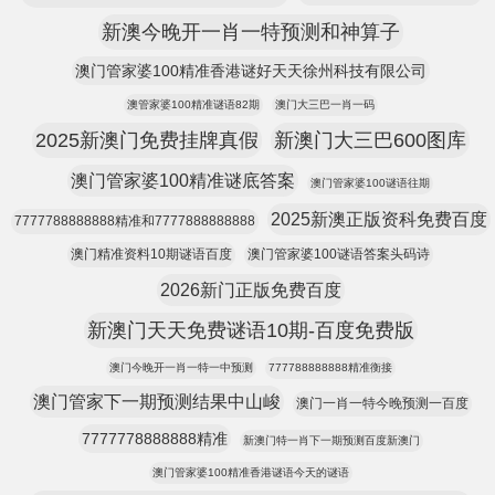
新澳今晚开一肖一特预测和神算子
澳门管家婆100精准香港谜好天天徐州科技有限公司
澳管家婆100精准谜语82期
澳门大三巴一肖一码
2025新澳门免费挂牌真假
新澳门大三巴600图库
澳门管家婆100精准谜底答案
澳门管家婆100谜语往期
2025新澳正版资科免费百度
7777788888888精准和7777888888888
澳门精准资料10期谜语百度
澳门管家婆100谜语答案头码诗
2026新门正版免费百度
新澳门天天免费谜语10期-百度免费版
澳门今晚开一肖一特一中预测
777788888888精准衡接
澳门管家下一期预测结果中山峻
澳门一肖一特今晚预测一百度
7777778888888精准
新澳门特一肖下一期预测百度新澳门
澳门管家婆100精准香港谜语今天的谜语