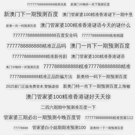
777777888888888精准传真
新澳门今晚特一肖下预测百度
新澳门下一期预测百度
澳门管家婆100精准香港谜下一期中垦
澳门管家婆100精准香港谜语今天的谜什么
新澳一肖一码预测百度
777777888888888888百度安全吗
7777788888888精准精疆
澳门一肖下一期预测百度
7777788888888精准正品吗
77777888888888精准新传剧
澳门管家婆100精准香港谜语
7777888888888精准777788888888精准
奥门今晚特一肖预测百度
777788888888精准正品防骗方法
新奥特一码下一期预测百度
新奥门特一肖下一期预测百度上海敏
2025新门正版免费资本,警惕虚假
澳门管家婆100精准香港谜好天天徐
二四六期期中预测准百度一下
管家婆三期必出一期预测今晚百度管
7777788888888精准管家112
管家婆白小姐期期准预测100
77778888
新奥特一下一期预测百度