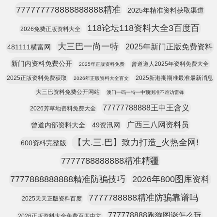
777777778888888888精准
2025年精准资料获取渠道
118论坛118资料大全3百度百
2026免费正版资料大全
大三巴一尚一特
2025年新门正版免费资料
481111横富网
新门内资料免费公开
曾道道人2025年资料免费大全
2025年正版资料免费
2025正版资料免费获取
2025新港期期准最准最新消息
2026年正版资料大全百文
大三巴资料免费公开网站
澳门一码一特一中预测准不准访雷锋
77777788888王中王含义
2026芳草地资料免费大全
广西三八网资料员
曾道内部资料大全
49资汛网
【大.三.巴】致力打造_火热全网!
600资料完整版
7777788888888精准精疆
7777888888888精准防骗技巧
2026年800图库资料
7777788888精准防骗靠谱吗
2025天天正版资料百度
777778888跑狗图谜怎么玩
2026正版资料大全免费百度中文