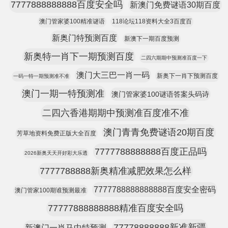
7777888888888百度安全吗
新澳门免费谜语30期百度
澳门管家婆100精准谜语
118论坛118资料大全3百度百
新奥门特预测百度
新澳下一期百度预测
新奥特一肖下一期预测百度
二四六期期中预测准百度一下
澳门大三巴一肖一码
新奥下一肖下预测百度
一码一特一期预测准不准
澳门一期一特预测准
澳门管家婆100谜语答案头码诗
二四六香港期期中预测准百度准不准
澳门青青免费谜语20期百度
芳草地资料免费正版大全百度
7777788888888百度正品吗
2026新奥天天开好彩大乐透
7777788888新奥精准减肥效果怎么样
7777788888888888百度安全密码
澳门管家100期谁预测最准
77777888888888精准百度安全吗
77778888888新准新疆
新澳门一肖马中特预测