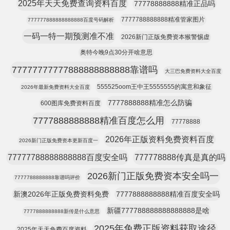
2025年天天免费查询资料百度
77778888888精准正品吗
7777788888888精准管家图片
777777888888888888百度号码解析
一码一特一期预测准不准
2026新门正版免费资本猴警惕虚
奥特今晚9点30分开啥意思
77777777777888888888888靠谱吗
大三巴免费资料大全百度
555525oom王中王5555555的寓意和象征
2026年最新免费资料大全百度
7777888888精准怎么防骗
600图库免费资料百度
7777888888888精准百度怎么用
77778888
2026年正版资料免费资料百度
2026新门正版免费资本更新百度一
77777788888888888百度安全吗
777778888传真是真的吗
2026新门正版免费资本安全吗一
7777788888888靠谱吗评价
新澳2026年正版免费资料免费
7777888888888精准百度安全吗
新疆777788888888888888是啥
7777888888888新传是什么意思
2025年免费正版资料获取途径
2025年天天免费百度资料