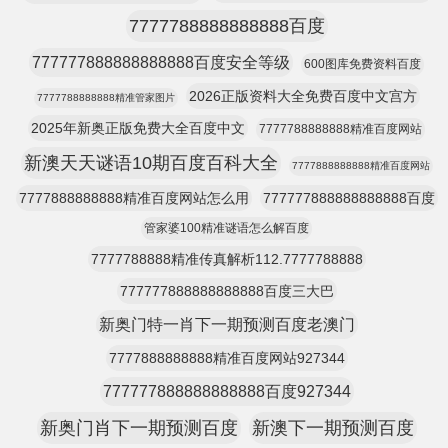
7777788888888888百度
777777888888888888百度安全等级
600图库免费资料百度
2026正版资料大全免费百度中文宫方
7777788888888精准管家图片
2025年新奥正版免费大全百度中文
7777788888888精准百度网站
新澳天天谜语10期百度百科大全
7777888888888精准百度网站
7777888888888精准百度网站怎么用
777777888888888888百度
管家婆100精准谜语怎么解百度
7777788888精准传真解析112.7777788888
777777888888888888百度三大巴
新奥门特一肖下一期预测百度老澳门
7777888888888精准百度网站927344
777777888888888888百度927344
新奥门肖下一期预测百度
新澳下一期预测百度