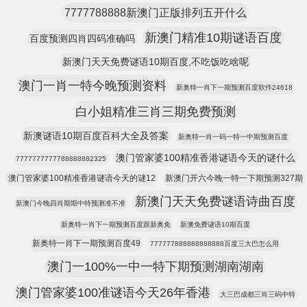
7777788888新澳门正版排列五开什么
新澳门精准10期谜语百度
百度预测四肖四码准确吗
新澳门天天免费谜语10期百度,不吃饭吃啥呢
澳门一肖一特今晚预测资料
新奥特一肖下一期预测百度软件24618
白小姐精准三肖三期免费预测
新澳谜语10期百度百科大全及答案
新奥特一肖一码一特一中期预测百度
澳门管家婆100精准香港谜语今天的谜什么
7777777777788888882325
澳门管家婆100精准香港谜语今天的谜12
新澳门开六今晚一特一下期预测327期
新澳门天天免费谜语诗曲百度
新澳门今晚四肖期期中特预测准不准
新奥特一肖下一期预测百度跟新奥免
新澳免费谜语10期百度
新奥特一肖下一期预测百度49
777777888888888888百度三大巴怎么用
澳门一100%一中一特下期预测湖南湖南
澳门管家婆100准谜语今天26年香港
大三巴成都三肖三码中特