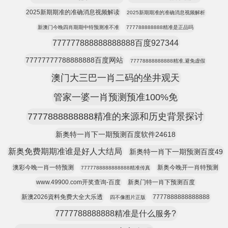
2025新期期准的准确消息视频解读
2025新期期准的准确消息视频解析
新澳门今晚四肖期期中特预测准不准
777788888888精准是正品吗
777777888888888888百度927344
77777777788888888百度网站
77778888888888精准,避免虚假
澳门大三巴一肖二码的坐井观天
管家一婆一肖预测预准100%免
7777888888888精准的来源和历史背景探讨
新奥特一肖下一期预测百度软件24618
新奥免费期期准谁是好人大结局
新奥特一肖下一期预测百度49
澳彩今晚一肖一特预测
新奥今晚开一肖特预测
7777788888888888精准传真
www.49900.com开奖查询-百度
新奥门特一肖下预测百度
新澳2026資料免费大全大乐透
7777888888888888
四不像图片正版
7777788888888精准是什么服务?