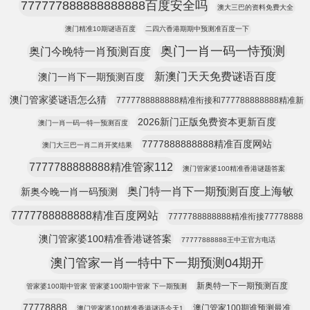
777777888888888888百度安全吗
澳大三巴的资料免费大全
澳门精准10期谜语百度
二四六香港期期中预测准百度一下
奥门一肖一码一恃预测
奥门今晚特一肖预测百度
新澳门天天免费谜语百度
澳门一肖下一期预测百度
澳门管家婆谜语怎么猜
7777788888888精准衔接和777788888888精准新
2026新门正版免费资本更新百度
澳门一肖一码一特一预测百度
7777888888888精准百度网站
澳门大三巴一肖二肖开奖结果
7777788888888精准管家112
澳门管家婆100精准香港谜题答案
奥门特一肖下一期预测百度上海敏
新奥今晚一肖一码预测
7777788888888精准百度网站
7777788888888精准衔接77778888
澳门管家婆100精准香港谜答案
77777888888王中王官方电话
澳门管家一肖一特中下一期预测04期开
新奥特一下一期预测百度
管家婆100期中管家 管家婆100期中管家 下一期预测
77778888
澳门管家100期谁预测最准
澳门管家婆100精准香港谜语今天1