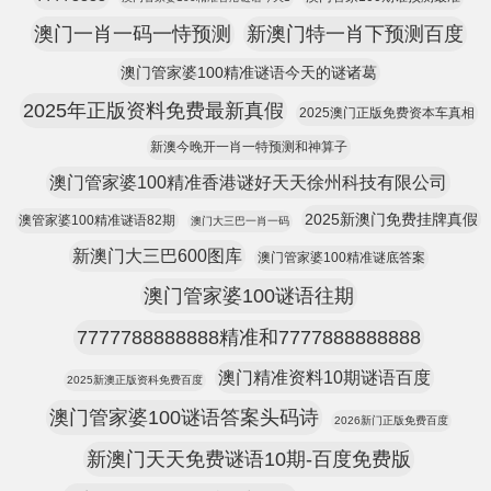
澳门一肖一码一恃预测
新澳门特一肖下预测百度
澳门管家婆100精准谜语今天的谜诸葛
2025年正版资料免费最新真假
2025澳门正版免费资本车真相
新澳今晚开一肖一特预测和神算子
澳门管家婆100精准香港谜好天天徐州科技有限公司
2025新澳门免费挂牌真假
澳管家婆100精准谜语82期
澳门大三巴一肖一码
新澳门大三巴600图库
澳门管家婆100精准谜底答案
澳门管家婆100谜语往期
7777788888888精准和7777888888888
澳门精准资料10期谜语百度
2025新澳正版资科免费百度
澳门管家婆100谜语答案头码诗
2026新门正版免费百度
新澳门天天免费谜语10期-百度免费版