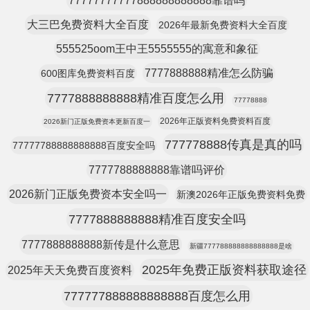
77777777777888888888888靠谱吗
大三巴免费资料大全百度
2026年最新免费资料大全百度
555525oom王中王5555555的寓意和象征
7777888888精准怎么防骗
600图库免费资料百度
7777888888888精准百度怎么用
77778888
2026年正版资料免费资料百度
2026新门正版免费资本更新百度一
777778888传真是真的吗
77777788888888888百度安全吗
7777788888888靠谱吗评价
2026新门正版免费资本安全吗一
新澳2026年正版免费资料免费
7777888888888精准百度安全吗
7777888888888新传是什么意思
新疆777788888888888888是啥
2025年免费正版资料获取途径
2025年天天免费百度资料
777777888888888888百度怎么用