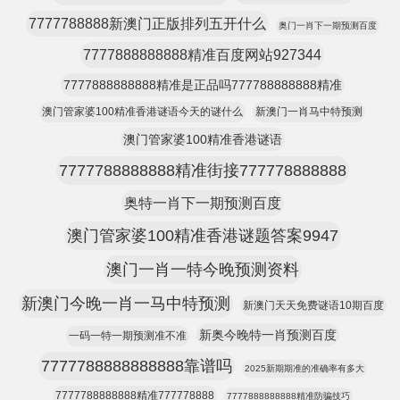
7777788888新澳门正版排列五开什么
奥门一肖下一期预测百度
7777888888888精准百度网站927344
7777888888888精准是正品吗777788888888精准
澳门管家婆100精准香港谜语今天的谜什么
新澳门一肖马中特预测
澳门管家婆100精准香港谜语
7777788888888精准街接777778888888
奥特一肖下一期预测百度
澳门管家婆100精准香港谜题答案9947
澳门一肖一特今晚预测资料
新澳门今晚一肖一马中特预测
新澳门天天免费谜语10期百度
新奥今晚特一肖预测百度
一码一特一期预测准不准
7777788888888888靠谱吗
2025新期期准的准确率有多大
7777788888888精准777778888
7777888888888精准防骗技巧