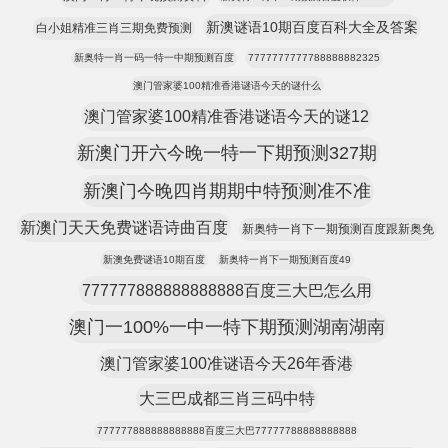
新澳谜语10期百度百科大全及答案
白小姐精准三肖三期免费预测
新奥特一肖一码一特一中期预测百度
7777777777788888882325
澳门管家婆100精准香港谜语今天的谜什么
澳门管家婆100精准香港谜语今天的谜12
新澳门开六今晚一特一下期预测327期
新澳门今晚四肖期期中特预测准不准
新澳门天天免费谜语诗曲百度
新奥特一肖下一期预测百度跟新奥免
新澳免费谜语10期百度
新奥特一肖下一期预测百度49
777777888888888888百度三大巴怎么用
澳门一100%一中一特下期预测湖南湖南
澳门管家婆100准谜语今天26年香港
大三巴成都三肖三码中特
777777888888888888百度三大巴77777788888888888