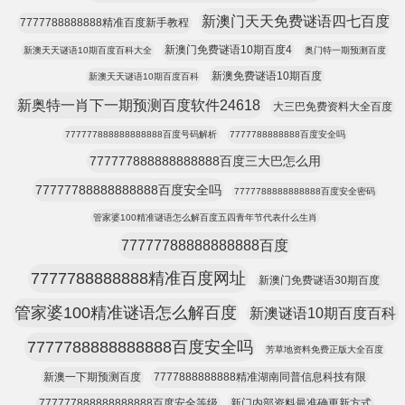
新澳门天天免费谜语四七百度
7777788888888精准百度新手教程
新澳门免费谜语10期百度4
新澳天天谜语10期百度百科大全
奥门特一期预测百度
新澳免费谜语10期百度
新澳天天谜语10期百度百科
新奥特一肖下一期预测百度软件24618
大三巴免费资料大全百度
777777888888888888百度号码解析
7777788888888百度安全吗
777777888888888888百度三大巴怎么用
77777788888888888百度安全吗
7777788888888888百度安全密码
管家婆100精准谜语怎么解百度五四青年节代表什么生肖
77777788888888888百度
7777788888888精准百度网址
新澳门免费谜语30期百度
管家婆100精准谜语怎么解百度
新澳谜语10期百度百科
7777788888888888百度安全吗
芳草地资料免费正版大全百度
新澳一下期预测百度
7777888888888精准湖南同普信息科技有限
777777888888888888百度安全等级
新门内部资料最准确更新方式