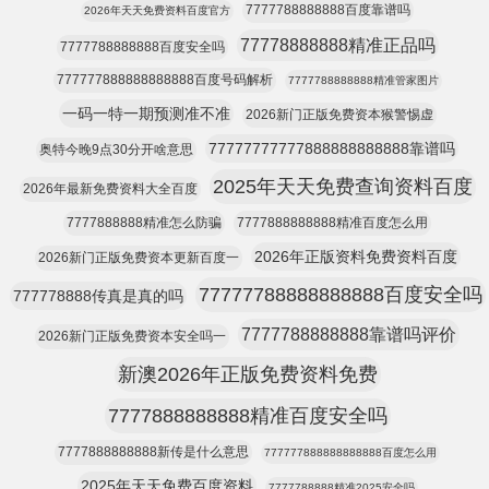
7777788888888百度靠谱吗
2026年天天免费资料百度官方
77778888888精准正品吗
7777788888888百度安全吗
777777888888888888百度号码解析
7777788888888精准管家图片
一码一特一期预测准不准
2026新门正版免费资本猴警惕虚
77777777777888888888888靠谱吗
奥特今晚9点30分开啥意思
2025年天天免费查询资料百度
2026年最新免费资料大全百度
7777888888精准怎么防骗
7777888888888精准百度怎么用
2026年正版资料免费资料百度
2026新门正版免费资本更新百度一
77777788888888888百度安全吗
777778888传真是真的吗
7777788888888靠谱吗评价
2026新门正版免费资本安全吗一
新澳2026年正版免费资料免费
7777888888888精准百度安全吗
7777888888888新传是什么意思
777777888888888888百度怎么用
2025年天天免费百度资料
7777788888精准2025安全吗