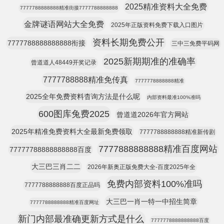
2025精准资料大全免费
7777788888888精准街接7777788888888
金牌谜语网站大全免费
2025年正版资料免费下载入口图片
资料长期免费公开
7777788888888888衔接
三中三免费平码网
2025新期期准的准确率
曾道道人48449开奖记录
7777788888精准免传真
7777778888888精准
2025全年免费资料杳询方法是什么呢
内部资料最准100%准吗
600图库兔费2025
曾道道2026年官方网站
2025年精准免费资料大全最新免费领取
7777788888888精准新传剧
7777888888888精准百度网站
77777788888888888百度
大三巴三肖二二
2026年新奥正版免费大全-百度2025年全
免费内部资料100%准吗
7777788888888百度正品吗
大三巴一肖一特一中招生简章
7777788888888精准百度网址
新门内部最准确更新方式是什么
7777778888888888百度