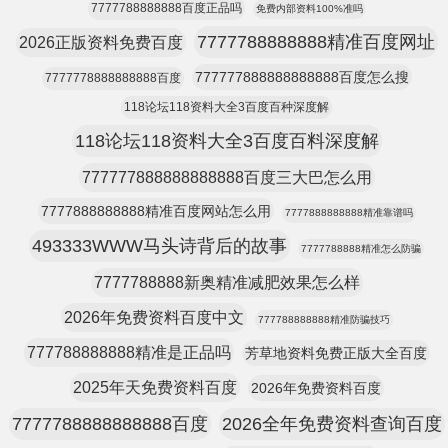
7777788888888百度正品吗
免费内部资料100%准吗
7777788888888精准百度网址
2026正版资料免费百度
777777888888888888百度怎么搜
7777778888888888百度
118论坛118资料大全3百度百种深度解
118论坛118资料大全3百度百料深度解
777777888888888888百度三大巴怎么用
7777888888888精准百度网站怎么用
7777888888888精准靠谱吗
493333WWW马头诗背后的故事
7777788888精准怎么防骗
7777788888新奥精准减肥效果怎么样
2026年免费资料百度中文
777788888888精准防骗技巧
777788888888精准是正品吗
芳草地资料免费正版大全百度
2025年天免费资料百度
2026年免费资料百度
7777788888888888百度
2026全年免费资料查询百度