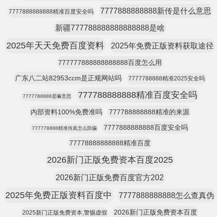
7777888888888新传是什么意思
7777888888888精准百度安全吗
新疆777788888888888888是啥
2025年天天免费百度资料
2025年免费正版资料获取途径
777777888888888888百度怎么用
广东八二站82953ccm是正规网站吗
7777788888精准2025安全吗
777788888888精准百度安全吗
7777788888是嘛意思
内部资料100%免费准吗
777788888888精准的来源
7777888888888百度安全吗
777778888精准传真怎么防骗
77778888888888精准百度
2026新门正版免费资本百度2025
2026新门正版免费百度官方202
2025年免费正版资料百度中
7777888888888怎么查真伪
2026新门正版免费资本百度
2025新门正版免费资本,警惕虚假