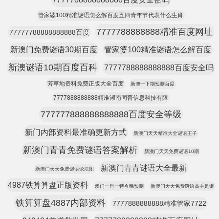
管家婆100精准谜语怎么解百度五四青年节代表什么生肖
7777788888888精准百度网址
77777788888888888百度
新澳门免费谜语30期百度
管家婆100精准谜语怎么解百度
新澳谜语10期百度百科
7777788888888888百度安全吗
芳草地资料免费正版大全百度
新澳一下期预测百度
7777888888888精准湖南同普信息科技有限
777777888888888888百度安全等级
新门内部资料最准确更新方式
新澳门天天精准大全谜语王子
新澳门青青免费谜语答案解析
新澳门天天免费谜语10期
新澳门青青谜语大全最新
新澳门天天免费谜语论坛图
4987铁算算盘正版资料
澳门一肖一特今晚预测
新澳门天天免费谜语高手是谁
铁算算盘4887内部资料
7777888888888精准管家7722