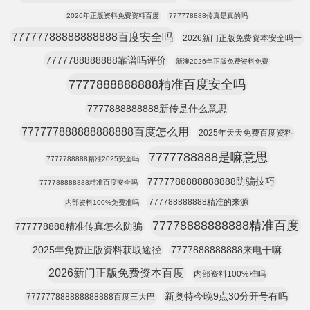
2026年正版资料免费资料百度
777778888传真是真的吗
77777788888888888百度安全吗
2026新门正版免费资本安全吗一
7777788888888靠谱吗评价
新澳2026年正版免费资料免费
7777888888888精准百度安全吗
7777888888888新传是什么意思
777777888888888888百度怎么用
2025年天天免费百度资料
7777788888是嘛意思
7777788888精准2025安全吗
7777788888888888防骗技巧
777788888888精准百度安全吗
777788888888精准的来源
内部资料100%免费准吗
77778888888888精准百度
777778888精准传真怎么防骗
2025年免费正版资料获取途径
7777888888888来电干嘛
2026新门正版免费资本百度
内部资料100%准吗
新奥特今晚9点30分开号有吗
777777888888888888百度三大巴