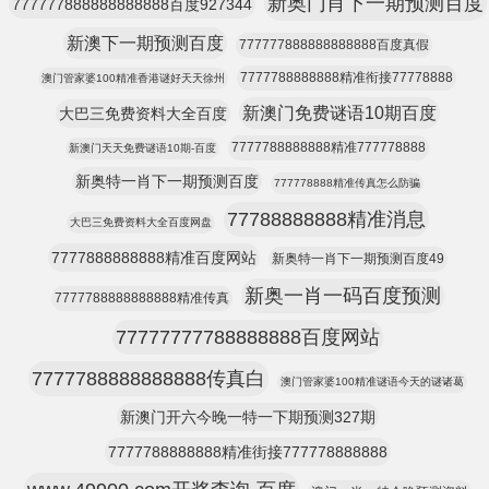
新奥门肖下一期预测百度
777777888888888888百度927344
新澳下一期预测百度
777777888888888888百度真假
7777788888888精准衔接77778888
澳门管家婆100精准香港谜好天天徐州
新澳门免费谜语10期百度
大巴三免费资料大全百度
7777788888888精准777778888
新澳门天天免费谜语10期-百度
新奥特一肖下一期预测百度
777778888精准传真怎么防骗
77788888888精准消息
大巴三免费资料大全百度网盘
7777888888888精准百度网站
新奥特一肖下一期预测百度49
新奥一肖一码百度预测
7777788888888888精准传真
77777777788888888百度网站
7777788888888888传真白
澳门管家婆100精准谜语今天的谜诸葛
新澳门开六今晚一特一下期预测327期
7777788888888精准街接777778888888