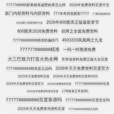
7777788888新奥精准减肥效果怎么样
2026年免费资料百度中文
新门内部资料与内部资料
777米奇四色眼影7777
广洲传真猜特诗
2026年800图库正版最新章节
2026新门内部资料大全
800图库2026免费资料
挂牌之全篇免费资料
4933333凤凰网之九龙
777788888888精准防骗技巧
777777888888精准
一码一特预测免费
大三巴致力打造火热全网
芳草地资料免费正版大全百度
2026年天天免费资料百度官方
777788888888精准是正品吗
2025年天免费资料百度
2026年天天免费资料百度和5555
2025年天免费资料百度官方
7777788888888888百度
2026年免费资料百度
17库恢复正常使用1
2026全年免费资料查询百度
7777788888888百度靠谱吗
7777788888888百度安全吗
2025年天天免费查询资料百度
77778888888精准正品吗