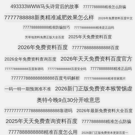
493333WWW马头诗背后的故事
7777788888精准怎么防骗
7777788888新奥精准减肥效果怎么样
2026年免费资料百度中文
777788888888精准防骗技巧
777788888888精准是正品吗
2025年天免费资料百度
芳草地资料免费正版大全百度
2026年免费资料百度
7777788888888888百度
2026年天天免费资料百度官方
2026全年免费资料查询百度
77778888888精准正品吗
7777788888888百度靠谱吗
7777788888888百度安全吗
777777888888888888百度号码解析
7777788888888精准管家图片
2026新门正版免费资本猴警惕虚
一码一特一期预测准不准
奥特今晚9点30分开啥意思
77777777777888888888888靠谱吗
2026年最新免费资料大全百度
2025年天天免费查询资料百度
7777888888精准怎么防骗
7777888888888精准百度怎么用
2026新门正版免费资本更新百度一