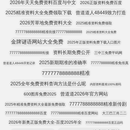
2026年天天免费资料百度与中文
2026正版资料免费百度
2025精准资料大全免费领取下载
曾道道人48449致力打造
2026芳草地免费资料大全
2025精准资料免费领取
7777788888888精准街接7777788888888
2025精准资料大全免费
金牌谜语网站大全免费
2025年正版资料免费下载入口图片
资料长期免费公开
7777788888888888衔接
三中三免费平码网
2025新期期准的准确率
7777788888精准免传真
曾道道人48449开奖记录
7777778888888精准
2025全年免费资料杳询方法是什么呢
内部资料最准100%准吗
曾道道2026年官方网站
600图库兔费2025
7777788888888精准新传剧
2025年精准免费资料大全最新免费领取
77777788888888888百度
7777888888888精准百度网站
大三巴三肖二二
2026年新奥正版免费大全-百度2025年全
7777788888888百度正品吗