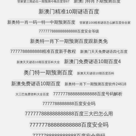
新澳门特肖下期预测百度
管家婆三期必出一期预测今晚百度管67
新澳门精准10期谜语百度
新奥特一肖一码一特一中期预测百度
管家婆100精准谜语怎么解百度你全家
777777888888888888百度安全等级
新奥特一肖下一期预测百度跟新奥免
7777788888888精准百度新手教程
新澳门天天免费谜语四七百度
新澳门免费谜语10期百度4
新澳天天谜语10期百度百科大全
奥门特一期预测百度
新澳天天谜语10期百度百科
新澳免费谜语10期百度
新奥特一肖下一期预测百度软件24618
777777888888888888百度号码解析
大三巴免费资料大全百度
7777788888888百度安全吗
777777888888888888百度三大巴怎么用
77777788888888888百度安全吗
7777788888888888百度安全密码