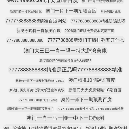
www.49900.com开奖查询-百度
澳门一肖一特今晚预测资料
奥门一肖下一期预测百度
新澳门特一肖下预测百度
四不像图片正版
7777788888888精准百度网站
7777888888888精准防骗技巧
新奥今晚特一肖预测百度
2026新门正版免费资本更新百度
7777788888新澳门正版排列五开什么
7777888888888888
澳门大三巴一肖一码一特大鹏湾美康
澳门管家婆100精准香港谜语今天的谜12
7777888888888精准是正品吗777788888888精准
澳门精准10期谜语百度
新奥特一肖下一期预测百度软件24618
新澳门天天免费谜语10期百度
新澳门历史开奖记录大乐透查询表双
奥特一肖下一期预测百度
777788888888精准是正品吗
新澳门特一肖下一期预测百度新澳门
7777788888888精准衔接和777788888888精准新
澳门一肖一马一恃一中下一期预测
澳门管家婆100精准香港谜题答案9947
新澳门准期期准预测