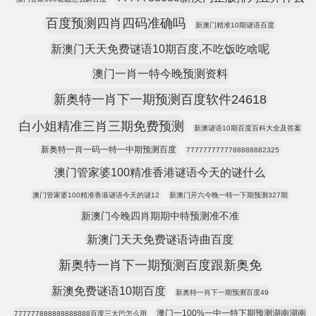
百度预测四肖四码准确吗
新澳门精准10期谜语百度
新澳门天天免费谜语10期百度,不吃饭吃啥呢
澳门一肖一特今晚预测资料
新奥特一肖下一期预测百度软件24618
白小姐精准三肖三期免费预测
新澳谜语10期百度百科大全及答案
新奥特一肖一码一特一中期预测百度
7777777777788888882325
澳门管家婆100精准香港谜语今天的谜什么
澳门管家婆100精准香港谜语今天的谜12
新澳门开六今晚一特一下期预测327期
新澳门今晚四肖期期中特预测准不准
新澳门天天免费谜语诗曲百度
新奥特一肖下一期预测百度跟新奥免
新澳免费谜语10期百度
新奥特一肖下一期预测百度49
澳门一100%一中一特下期预测湖南湖南
777777888888888888百度三大巴怎么用