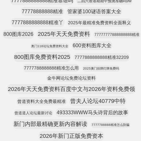
7777888888888精准靠谱吗
二四六香港期期中预测准确吗9w
77778888888精准
管家婆100谜语答案大全
7777888888888精准丫
2025年最精准免费资料全面释义
2025年天天免费资料
800图库2026
77777777888888888精准
600资料图库大全
奥门118论坛免费资料大全
800图库免费资料2025
7777888888888精准32209
7777788888888精准怎么用
2025澳门挂牌灯牌免费吗
金牛网论坛免费论坛资料
2026年天天免费资料百度中文与2026年资料免费领
曾夫人论坛40779中特
曾道资料大全免费最精准
493333WWW马头诗背后的故事
曾道道人论坛最新讨论
新门内部最精确更新内容解读
7777788888精准怎么防骗
2026年新门正版免费资本