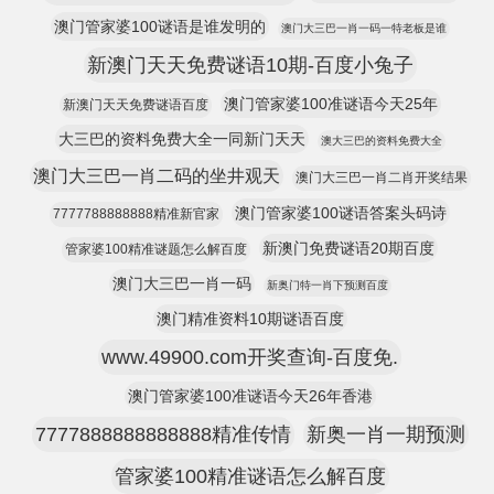
澳门管家婆100谜语是谁发明的
澳门大三巴一肖一码一特老板是谁
新澳门天天免费谜语10期-百度小兔子
澳门管家婆100准谜语今天25年
新澳门天天免费谜语百度
大三巴的资料免费大全一同新门天天
澳大三巴的资料免费大全
澳门大三巴一肖二码的坐井观天
澳门大三巴一肖二肖开奖结果
澳门管家婆100谜语答案头码诗
7777788888888精准新官家
新澳门免费谜语20期百度
管家婆100精准谜题怎么解百度
澳门大三巴一肖一码
新奥门特一肖下预测百度
澳门精准资料10期谜语百度
www.49900.com开奖查询-百度免.
澳门管家婆100准谜语今天26年香港
7777888888888888精准传情
新奥一肖一期预测
管家婆100精准谜语怎么解百度