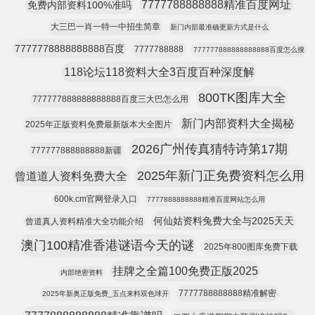
7777788888888精准百度网址
免费内部资料100%准吗
大三巴一肖一特一中招生简章
新门内部最准确更新方式是什么
7777778888888888百度
7777788888
777777888888888888百度怎么搜
118论坛118资料大全3百度百种深度解
800TK图库大全
777777888888888888百度三大巴怎么用
新门内部资料大全揭秘
2025年正版资料免费最新版本大全图片
2026广州传真猜特诗第17期
777777888888888新疆
2025年新门正免费资料怎么用
曾道道人资料免费大全
600k.cm官网登录入口
7777888888888精准百度网站怎么用
何仙姑资料兔费大全与2025天天
曾道真人资料精准大全功能介绍
澳门100精准香港谜语今天的谜
2025年800图库免费下载
挂牌之全篇100免费正版2025
内部绝密资料
7777788888888精准解密
2025年新奥正版免费_五点来料双色球开