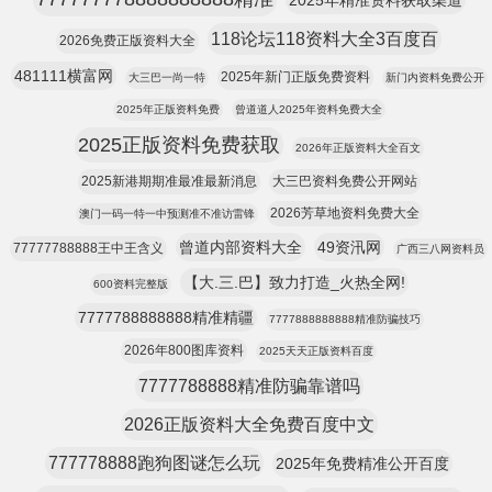
2025年精准资料获取渠道
118论坛118资料大全3百度百
2026免费正版资料大全
481111横富网
2025年新门正版免费资料
大三巴一尚一特
新门内资料免费公开
2025年正版资料免费
曾道道人2025年资料免费大全
2025正版资料免费获取
2026年正版资料大全百文
2025新港期期准最准最新消息
大三巴资料免费公开网站
2026芳草地资料免费大全
澳门一码一特一中预测准不准访雷锋
曾道内部资料大全
49资汛网
77777788888王中王含义
广西三八网资料员
【大.三.巴】致力打造_火热全网!
600资料完整版
7777788888888精准精疆
7777888888888精准防骗技巧
2026年800图库资料
2025天天正版资料百度
7777788888精准防骗靠谱吗
2026正版资料大全免费百度中文
777778888跑狗图谜怎么玩
2025年免费精准公开百度