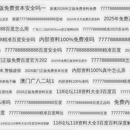
正版免费资本安全吗一
7777888888
新澳2026年正版免费资料免费
2025年免
新疆777788888888888888是啥
什么意思
2025年天天免费百度资料
88888百度怎么用
7777788888精准2025安全吗
广东八二站82953ccm是正规网站吗
内部资料100%免费准吗
77778888
8888精准百度安全吗
7777888888888百度安全吗
77778888888888精准百度
骗
2
新门正版免费百度官方202
777788888888
2025年免费正版资料百度中
内部资料100%真中怎么弄
本,警惕虚假
2026新门正版免费资本百度
澳门广八二站1
777778888888
888来电干嘛
内部资料100%准吗
118论坛118资料大全3百度百
88百度结果
2026正版免费资料百度
777
免费内
%准吗
77777788888888888百度
7777788888888百度正品吗
百度
7777788888888精准百度网址
777777
7777778888888888百度
118论坛118资料大全3百度百料深度
118论坛118资料大全3百度百种深度解