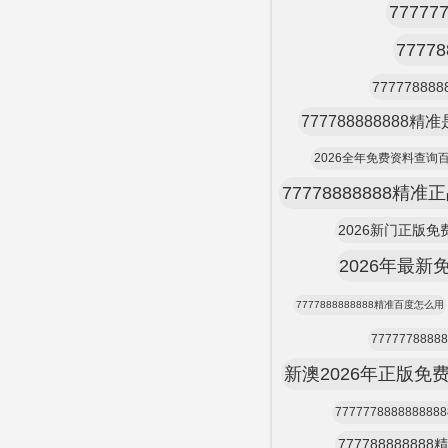
7777
7777
777778
777788888888
2026全年免费资料查询
77778888888精准
2026新门正版
2026年最
7777888888888精准百度怎么用
777777888
新澳2026年正版免
7777778888888
7777888888