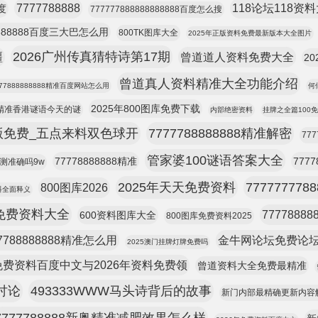
7777788888
118论坛118
度
777777888888888888百度怎么搜
88888888百度三大巴怎么用
800TK图库大全
2025年正版资料免费最新版本大全图片
2026广州传真猜特诗第17期
疆
曾道道人资料免费大全
2
曾道真人资料精准大全功能介绍
777888888888精准百度网站怎么用
何
2025年800图库免费下载
0精准香港谜语今天的谜
内部绝密资料
挂牌之全篇100免
正版免费_五点来料双色球开
7777788888888精准解密
77
管家婆100谜语答案大全
77778888888精准
777
测准确吗9w
2025年天天免费资料
777777778
800图库2026
料全面释义
坛免费资料大全
77778888
600资料图库大全
800图库免费资料2025
77788888888精准怎么用
金牛网论坛免费论
2025澳门挂牌灯牌免费吗
天免费资料百度中文与2026年资料免费领
曾道资料大全免费最精准
讨论
493333WWW马头诗背后的故事
新门内部最精确更新内容