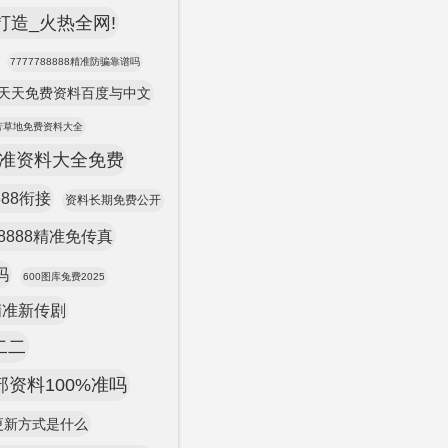
打造_火热全网!
7777788888精准防骗靠谱吗
6年天天免费资料百度与中文
6芳草地免费资料大全
5精准资料大全免费
8888衔接
资料长期免费公开
88888精准免传真
吗
600图库兔费2025
8精准新传剧
二二
部资料100%准吗
更新方式是什么