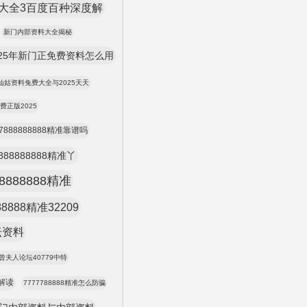
资料大全3百度百种深度解
新门内部资料大全揭秘
025年新门正免费资料怎么用
仙姑资料兔费大全与2025天天
费正版2025
77888888888精准靠谱吗
7888888888精准丫
88888888精准
88888精准32209
坛资料
曾夫人论坛40779中特
解读
7777788888精准怎么防骗