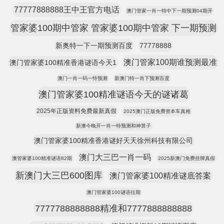
77777888888王中王官方电话
澳门管家一肖一特中下一期预测04期开
管家婆100期中管家 管家婆100期中管家 下一期预测
新奥特一下一期预测百度
77778888
澳门管家100期谁预测最准
澳门管家婆100精准香港谜语今天1
澳门一肖一码一恃预测
新澳门特一肖下预测百度
澳门管家婆100精准谜语今天的谜诸葛
2025年正版资料免费最新真假
2025澳门正版免费资本车真相
新澳今晚开一肖一特预测和神算子
澳门管家婆100精准香港谜好天天徐州科技有限公司
澳门大三巴一肖一码
澳管家婆100精准谜语82期
2025新澳门免费挂牌真假
新澳门大三巴600图库
澳门管家婆100精准谜底答案
澳门管家婆100谜语往期
7777788888888精准和7777888888888