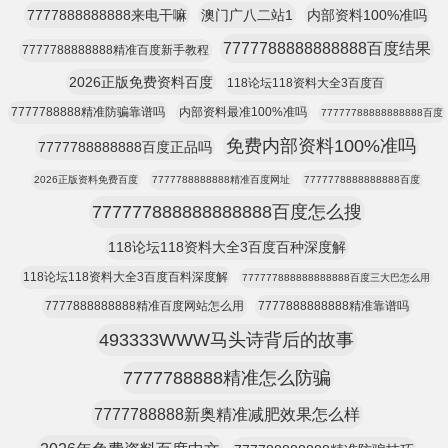
7777888888888来电干嘛
澳门广八二站1
内部资料100%准吗
7777788888888888百度结果
7777788888888精准百度新手教程
2026正版免费资料百度
118论坛118资料大全3百度百
7777788888精准防骗靠谱吗
内部资料最准100%准吗
77777788888888888百度
免费内部资料100%准吗
7777788888888百度正品吗
2026正版资料免费百度
7777788888888精准百度网址
7777778888888888百度
777777888888888888百度怎么搜
118论坛118资料大全3百度百种深度解
118论坛118资料大全3百度百料深度解
777777888888888888百度三大巴怎么用
7777888888888精准百度网站怎么用
7777888888888精准靠谱吗
493333WWW马头诗背后的故事
7777788888精准怎么防骗
7777788888新奥精准减肥效果怎么样