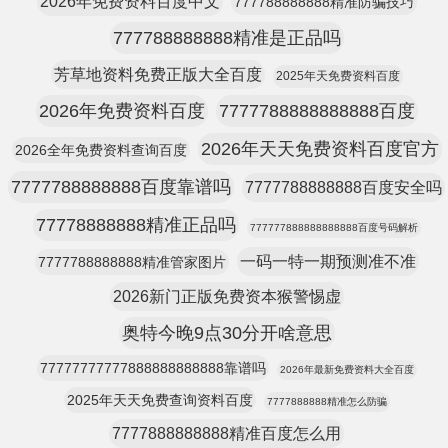
2026年免费资料百度中文
777788888888精准防骗技巧
777788888888精准是正品吗
芳草地资料免费正版大全百度
2025年天免费资料百度
2026年免费资料百度
7777788888888888百度
2026年天天免费资料百度官方
2026全年免费资料查询百度
7777788888888百度靠谱吗
7777788888888百度安全吗
77778888888精准正品吗
777777888888888888百度号码解析
一码一特一期预测准不准
7777788888888精准管家图片
2026新门正版免费资本猴警惕虚
奥特今晚9点30分开啥意思
77777777777888888888888靠谱吗
2026年最新免费资料大全百度
2025年天天免费查询资料百度
7777888888精准怎么防骗
7777888888888精准百度怎么用