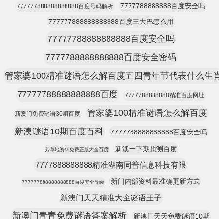
7777788888888百度安全吗
777777888888888888百度号码解析
777777888888888888百度三大巴怎么用
77777788888888888百度安全吗
7777788888888888百度安全密码
管家婆100精准谜语怎么解百度五四青年节代表什么生
77777788888888888百度
7777788888888精准百度网址
管家婆100精准谜语怎么解百度
新澳门免费谜语30期百度
新澳谜语10期百度百科
7777788888888888百度安全吗
新澳一下期预测百度
芳草地资料免费正版大全百度
7777888888888精准湖南同普信息科技有限
新门内部资料最准确更新方式
777777888888888888百度安全等级
新澳门天天精准大全谜语王子
新澳门青青免费谜语答案解析
新澳门天天免费谜语10期