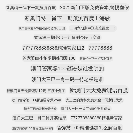
2025新门正版免费资本,警惕虚假
新奥特一码下一期预测百度
新奥门特一肖下一期预测百度上海敏
二四六期期中预测准百度一下
澳门管家婆100精准香港谜好天天徐
管家婆三期必出一期预测今晚百度管
77778888
7777788888888精准管家112
管家婆白小姐期期准预测100
新奥特一下一期预测百度
澳门管家婆100谜语是谁发明的
澳门大三巴一肖一码一特老板是谁
新澳门天天免费谜语百度
新澳门天天免费谜语10期-百度小兔子
澳门管家婆100准谜语今天25年
大三巴的资料免费大全一同新门天天
澳门大三巴一肖二码的坐井观天
澳大三巴的资料免费大全
澳门大三巴一肖二肖开奖结果
7777788888888精准新官家
管家婆100精准谜题怎么解百度
澳门管家婆100谜语答案头码诗