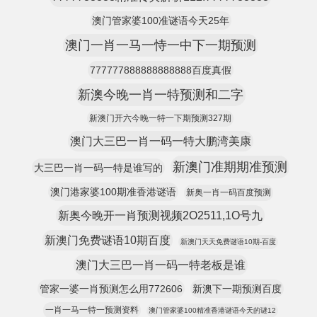
澳门管家婆100准谜语今天25年
澳门一肖一马一恃一中下一期预测
777777888888888888百度真假
新澳今晚一肖一特预测和二字
新澳门开六今晚一特一下期预测327期
澳门大三巴一肖一码一特大鹏湾美康
新澳门准期期准预测
大三巴一肖一码一特是谁写的
澳门港家婆100期准香港谜语
新奥一肖一码百度预测
新奥今晚开一肖预测视频2O2511,1O号九
新澳门免费谜语10期百度
新澳门天天免费谜语10期-百度
澳门大三巴一肖一码一特老板是谁
管家一婆一肖预测怎么用772606
新澳下一期预测百度
一肖一马一特一预测资料
澳门管家婆100精准香港谜语今天的谜12