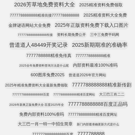
2026芳草地免费资料大全
2025精准资料免费领取
2025精准资料大全免费
7777788888888精准街接7777788888888
2025年正版资料免费下载入口图片
金牌谜语网站大全免费
资料长期免费公开
三中三免费平码网
7777788888888888衔接
曾道道人48449开奖记录
2025新期期准的准确率
7777788888精准免传真
7777778888888精准
内部资料最准100%准吗
2025全年免费资料杳询方法是什么呢
600图库兔费2025
曾道道2026年官方网站
7777788888888精准新传剧
2025年精准免费资料大全最新免费领取
大三巴三肖二二
77777788888888888百度
7777888888888精准百度网站
7777788888888百度正品吗
2026年新奥正版免费大全-百度2025年全
免费内部资料100%准吗
7777788888888精准百度网址
大三巴一肖一特一中招生简章
新门内部最准确更新方式是什么
7777788888
7777778888888888百度