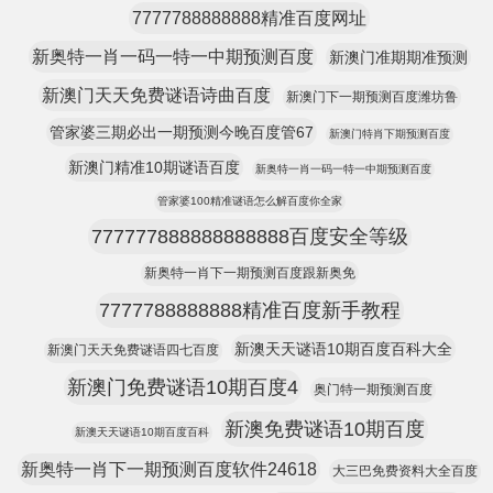
7777788888888精准百度网址
新奥特一肖一码一特一中期预测百度
新澳门准期期准预测
新澳门天天免费谜语诗曲百度
新澳门下一期预测百度潍坊鲁
管家婆三期必出一期预测今晚百度管67
新澳门特肖下期预测百度
新澳门精准10期谜语百度
新奥特一肖一码一特一中期预测百度
管家婆100精准谜语怎么解百度你全家
777777888888888888百度安全等级
新奥特一肖下一期预测百度跟新奥免
7777788888888精准百度新手教程
新澳天天谜语10期百度百科大全
新澳门天天免费谜语四七百度
新澳门免费谜语10期百度4
奥门特一期预测百度
新澳免费谜语10期百度
新澳天天谜语10期百度百科
新奥特一肖下一期预测百度软件24618
大三巴免费资料大全百度